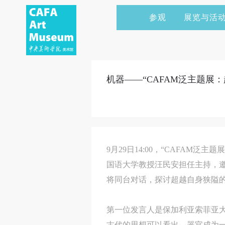
参观
展览与活
当前展览
艺术家&典藏
CAFAM 讲座
会员
展览预告
学术研究
CAFAM 课程
企业赞助
机器——“CAFAM泛主题展
展览回顾
艺术出版
CAFAM 体验
捐赠
数字美术馆
志愿者
资讯
合作伙伴
9月29日14:00，“CAFA
举办活动
国语大学教授汪民安担任主持，
将同台对话，探讨超越自身狭隘的
第一位发言人是保加利亚索菲亚大
古代的思想可以看出，器官成为