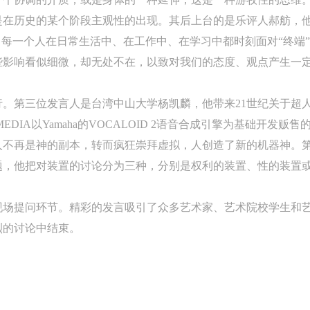
在历史的某个阶段主观性的出现。其后上台的是乐评人郝舫，他
快捷登录
帐号密码登录
，每一个人在日常生活中、在工作中、在学习中都时刻面对“终端”
些影响看似细微，却无处不在，以致对我们的态度、观点产生一
中央美术学院美术馆出版授权协议书
中央美术学院美术馆出版授权协议书
中央美术学院美术馆出版授权协议书
手机号码
发送验证码
本人完全同意《中央美术学院美术馆》（以下简称“CAFAM”），愿意将本
本人完全同意《中央美术学院美术馆》（以下简称“CAFAM”），愿意将本
本人完全同意《中央美术学院美术馆》（以下简称“CAFAM”），愿意将本
。第三位发言人是台湾中山大学杨凯麟，他带来21世纪关于超
参与中央美术学院美术馆公共教育部组织的公益性活动（包括美术馆会员
参与中央美术学院美术馆公共教育部组织的公益性活动（包括美术馆会员
参与中央美术学院美术馆公共教育部组织的公益性活动（包括美术馆会员
手机号码将作为您的登录账号
 MEDIA以Yamaha的VOCALOID 2语音合成引擎为基础开发贩
动）的涉及本人的图像、照片、文字、著作、活动成果（如参与工作坊创
动）的涉及本人的图像、照片、文字、著作、活动成果（如参与工作坊创
动）的涉及本人的图像、照片、文字、著作、活动成果（如参与工作坊创
验证码
人不再是神的副本，转而疯狂崇拜虚拟，人创造了新的机器神。
的作品）提交中央美术学院用作发表、出版。中央美术学院可以以电子、
的作品）提交中央美术学院用作发表、出版。中央美术学院可以以电子、
的作品）提交中央美术学院用作发表、出版。中央美术学院可以以电子、
题，他把对装置的讨论分为三种，分别是权利的装置、性的装置
络及其它数字媒体形式公开出版，并同意编入《中国知识资源总库》《中
络及其它数字媒体形式公开出版，并同意编入《中国知识资源总库》《中
络及其它数字媒体形式公开出版，并同意编入《中国知识资源总库》《中
美术学院资料库》《中央美术学院美术馆资料库》等相关资料、文献、档
美术学院资料库》《中央美术学院美术馆资料库》等相关资料、文献、档
美术学院资料库》《中央美术学院美术馆资料库》等相关资料、文献、档
登录
现场提问环节。精彩的发言吸引了众多艺术家、艺术院校学生和
机构和平台，在中央美术学院中使用和在互联网上传播，同意按相关“章程
机构和平台，在中央美术学院中使用和在互联网上传播，同意按相关“章程
机构和平台，在中央美术学院中使用和在互联网上传播，同意按相关“章程
烈的讨论中结束。
可使用雅昌艺术网会员账户登录
定享受相关权益。
定享受相关权益。
定享受相关权益。
中央美术学院美术馆活动安全免责协议书
中央美术学院美术馆活动安全免责协议书
中央美术学院美术馆活动安全免责协议书
第一条
第一条
第一条
本次活动公平公正、自愿参加与退出、风险与责任自负的原则。但活动有
本次活动公平公正、自愿参加与退出、风险与责任自负的原则。但活动有
本次活动公平公正、自愿参加与退出、风险与责任自负的原则。但活动有