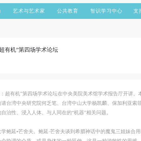
动
艺术与艺术家
公共教育
智识学习中心
支
：超有机”第四场学术论坛
M泛主题展：超有机”第四场学术论坛在中央美院美术馆学术报告厅开讲
邀请台湾中央研究院何乏笔、台湾中山大学杨凯麟、保加利亚索菲
自治性、浸入人体、与人同在的“机器”相关问题。
学鲍延•芒舍夫。鲍延·芒舍夫谈到希腊神话中的魔鬼三姐妹合
一个协调的介质，或是身体的一种延伸，这是一种游牧性的思维