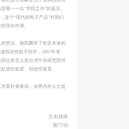
是唯一一位“学院之外”的嘉宾。
，这个“现代的电子产品”对我们
定的导向作用。
人
人
人
人的想法。杨凯麟举了初音未来的
活
活
活
售的虚拟女性歌手软件，2007年发
作
作
作
第四位发言人是台湾中央研究院何
网
网
网
或欲望的装置、创造性装置。
央
央
央
案
案
案
艺术爱好者参加，业界内外人士提
”规
”规
”规
文\杜隐珠
风
风
风
图\丁怡