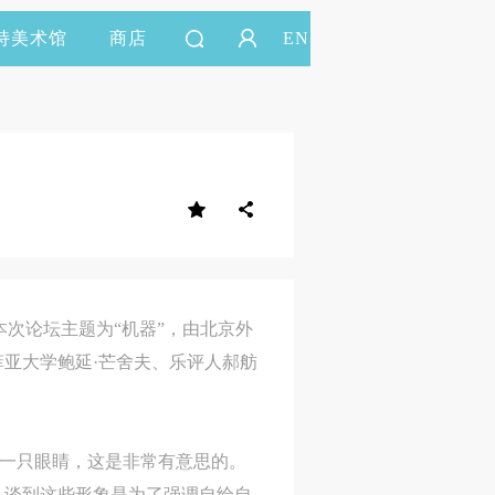
持美术馆
商店
EN
。本次论坛主题为“机器”，由北京外
亚大学鲍延·芒舍夫、乐评人郝舫
用一只眼睛，这是非常有意思的。
。谈到这些形象是为了强调自给自