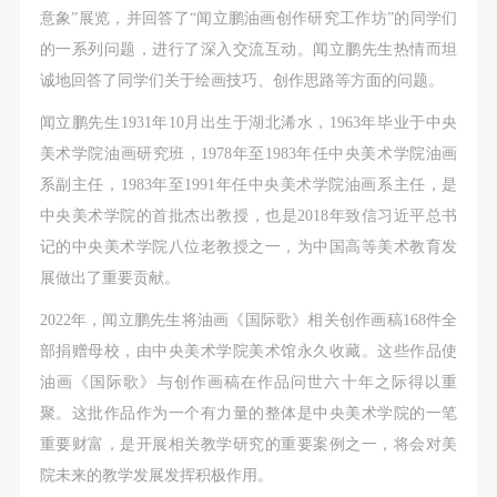
故，活动中任何非事故当事人及美术馆将不承担人身
故，活动中任何非事故当事人及美术馆将不承担人身
故，活动中任何非事故当事人及美术馆将不承担人身
意象”展览，并回答了“闻立鹏油画创作研究工作坊”的同学们
事故的任何责任，但有互相援助的义务。参加活动的
事故的任何责任，但有互相援助的义务。参加活动的
事故的任何责任，但有互相援助的义务。参加活动的
的一系列问题，进行了深入交流互动。闻立鹏先生热情而坦
成员应当积极主动的组织实施救援工作，但对事故本
成员应当积极主动的组织实施救援工作，但对事故本
成员应当积极主动的组织实施救援工作，但对事故本
诚地回答了同学们关于绘画技巧、创作思路等方面的问题。
身不承担任何法律责任和经济责任。参加本次活动者
身不承担任何法律责任和经济责任。参加本次活动者
身不承担任何法律责任和经济责任。参加本次活动者
闻立鹏先生1931年10月出生于湖北浠水，1963年毕业于中央
的人身安全不负有民事及相关连带责任。
的人身安全不负有民事及相关连带责任。
的人身安全不负有民事及相关连带责任。
美术学院油画研究班，1978年至1983年任中央美术学院油画
第五条
第五条
第五条
系副主任，1983年至1991年任中央美术学院油画系主任，是
参加活动者在此次活动期间应主动遵守美术馆活动秩
参加活动者在此次活动期间应主动遵守美术馆活动秩
参加活动者在此次活动期间应主动遵守美术馆活动秩
中央美术学院的首批杰出教授，也是2018年致信习近平总书
序、维护美术馆场地及展示、展览、馆藏艺术作品及
序、维护美术馆场地及展示、展览、馆藏艺术作品及
序、维护美术馆场地及展示、展览、馆藏艺术作品及
记的中央美术学院八位老教授之一，为中国高等美术教育发
衍生品的安全。活动中一旦因个人原因造成美术馆场
衍生品的安全。活动中一旦因个人原因造成美术馆场
衍生品的安全。活动中一旦因个人原因造成美术馆场
展做出了重要贡献。
地、空间、艺术品、衍生品等受到不同程度的损失、
地、空间、艺术品、衍生品等受到不同程度的损失、
地、空间、艺术品、衍生品等受到不同程度的损失、
破坏。活动中任何非事故当事人及美术馆将不承担相
破坏。活动中任何非事故当事人及美术馆将不承担相
破坏。活动中任何非事故当事人及美术馆将不承担相
2022年，闻立鹏先生将油画《国际歌》相关创作画稿168件全
应的责任与损失，应由参与活动者根据相应的法律条
应的责任与损失，应由参与活动者根据相应的法律条
应的责任与损失，应由参与活动者根据相应的法律条
部捐赠母校，由中央美术学院美术馆永久收藏。这些作品使
文、组织规定进行协商和赔偿。并追究相应的法律责
文、组织规定进行协商和赔偿。并追究相应的法律责
文、组织规定进行协商和赔偿。并追究相应的法律责
油画《国际歌》与创作画稿在作品问世六十年之际得以重
任和经济责任。
任和经济责任。
任和经济责任。
聚。这批作品作为一个有力量的整体是中央美术学院的一笔
第六条
第六条
第六条
重要财富，是开展相关教学研究的重要案例之一，将会对美
参与活动者在参与活动时应当在美术馆工作人员及活
参与活动者在参与活动时应当在美术馆工作人员及活
参与活动者在参与活动时应当在美术馆工作人员及活
院未来的教学发展发挥积极作用。