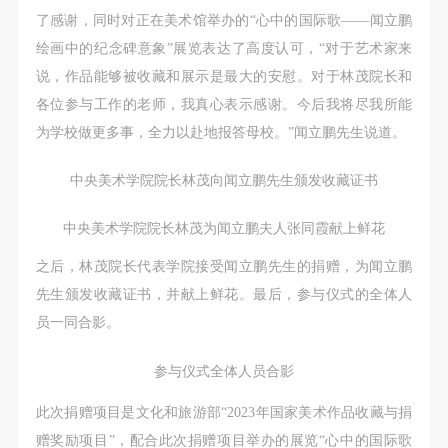
（1）、甲方为本协议中的肖像权人，自愿将自己的
（1）、甲方为本协议中的肖像权人，自愿将自己的
（1）、甲方为本协议中的肖像权人，自愿将自己的
了感谢，同时对正在美术馆举办的“心中的国际歌——闻立鹏
肖像权许可乙方作符合本协议约定和法律规定的用
肖像权许可乙方作符合本协议约定和法律规定的用
肖像权许可乙方作符合本协议约定和法律规定的用
绘画中的纪念碑意象”展览表达了高度认可，“对于艺术家来
途。
途。
途。
说，作品能够被收藏和展示是最大的安慰。对于林茂院长和
（2）、乙方中央美术学院美术馆是一所具有标志
（2）、乙方中央美术学院美术馆是一所具有标志
（2）、乙方中央美术学院美术馆是一所具有标志
各位参与工作的老师，我真心表示感谢。今后我将尽我所能
性、专业性、国际化的现代公共美术馆。中央美术学
性、专业性、国际化的现代公共美术馆。中央美术学
性、专业性、国际化的现代公共美术馆。中央美术学
为学校做更多事，全力以赴地报答母校。”闻立鹏先生说道。
院美术馆与时代同行，努力塑造一个开放、自由、学
院美术馆与时代同行，努力塑造一个开放、自由、学
院美术馆与时代同行，努力塑造一个开放、自由、学
术的空间氛围，竭诚与各单位、企业、机构、艺术家
术的空间氛围，竭诚与各单位、企业、机构、艺术家
术的空间氛围，竭诚与各单位、企业、机构、艺术家
中央美术学院院长林茂向闻立鹏先生颁发收藏证书
和观众进行良好互动。以学院的学术研究为基础，积
和观众进行良好互动。以学院的学术研究为基础，积
和观众进行良好互动。以学院的学术研究为基础，积
极策划国际、国内多视角、多领域的展览、论坛及公
极策划国际、国内多视角、多领域的展览、论坛及公
极策划国际、国内多视角、多领域的展览、论坛及公
中央美术学院院长林茂为闻立鹏夫人张同霞献上鲜花
共教育活动，为美院师生、中外艺术家以及社会公众
共教育活动，为美院师生、中外艺术家以及社会公众
共教育活动，为美院师生、中外艺术家以及社会公众
之后，林茂院长代表学院接受闻立鹏先生的捐赠，为闻立鹏
提供一个交流、学习、展示的平台。作为一家公益性
提供一个交流、学习、展示的平台。作为一家公益性
提供一个交流、学习、展示的平台。作为一家公益性
先生颁发收藏证书，并献上鲜花。最后，参与仪式的全体人
单位，其开展的公共教育活动以学术性和公益性为
单位，其开展的公共教育活动以学术性和公益性为
单位，其开展的公共教育活动以学术性和公益性为
员一同合影。
主。
主。
主。
（3）、乙方为甲方拍摄中央美术学院公共教育部所
（3）、乙方为甲方拍摄中央美术学院公共教育部所
（3）、乙方为甲方拍摄中央美术学院公共教育部所
参与仪式全体人员合影
有公教活动。
有公教活动。
有公教活动。
此次捐赠项目是文化和旅游部“2023年国家美术作品收藏与捐
二、拍摄内容、使用形式、使用地域范围
二、拍摄内容、使用形式、使用地域范围
二、拍摄内容、使用形式、使用地域范围
赠奖励项目”，配合此次捐赠项目举办的展览“心中的国际歌