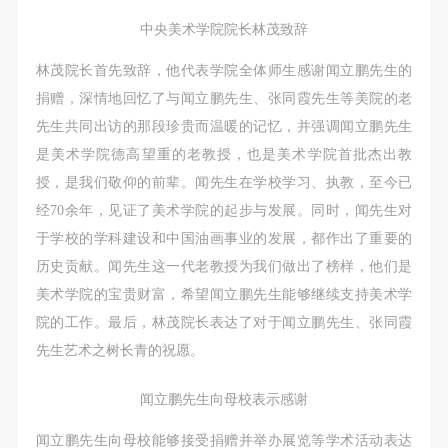
动导师、教师指导下进行，并正确的使用活动中所涉
动导师、教师指导下进行，并正确的使用活动中所涉
动导师、教师指导下进行，并正确的使用活动中所涉
中央美术学院院长林茂致辞
及到的绘画工具、创作材料及配套设备、设施，若参
及到的绘画工具、创作材料及配套设备、设施，若参
及到的绘画工具、创作材料及配套设备、设施，若参
与者因个人原因在使用相应绘画工具、创作材料及配
与者因个人原因在使用相应绘画工具、创作材料及配
与者因个人原因在使用相应绘画工具、创作材料及配
林茂院长首先致辞，他代表学院全体师生感谢闻立鹏先生的
套设备、设施造成个人受伤、伤害他人及造成相应工
套设备、设施造成个人受伤、伤害他人及造成相应工
套设备、设施造成个人受伤、伤害他人及造成相应工
捐赠，深情地回忆了与闻立鹏先生、张同霞先生等美院的老
具、材料、设备或设施的故障或损坏。参与活动者应
具、材料、设备或设施的故障或损坏。参与活动者应
具、材料、设备或设施的故障或损坏。参与活动者应
先生共同出访的那段珍贵而温暖的记忆，并强调闻立鹏先生
当承当相应的全部责任，并主动赔偿相应的经济损
当承当相应的全部责任，并主动赔偿相应的经济损
当承当相应的全部责任，并主动赔偿相应的经济损
是美术学院德高望重的老教授，也是美术学院首批杰出教
失。活动中任何非事故当事人及美术馆将不承担人身
失。活动中任何非事故当事人及美术馆将不承担人身
失。活动中任何非事故当事人及美术馆将不承担人身
授，是我们敬仰的前辈。闻先生在学校学习、执教，至今已
事故的任何责任。
事故的任何责任。
事故的任何责任。
经70余年，见证了美术学院的起步与发展。同时，闻先生对
中央美术学院美术馆肖像权许可使用协议
中央美术学院美术馆肖像权许可使用协议
中央美术学院美术馆肖像权许可使用协议
于学校的学科建设和中国油画事业的发展，都作出了重要的
根据《中华人民共和国广告法》、《中华人民共和国
根据《中华人民共和国广告法》、《中华人民共和国
根据《中华人民共和国广告法》、《中华人民共和国
历史贡献。闻先生这一代老教授为我们做出了榜样，他们是
民法通则》以及 最高人民法院关于贯彻执行 《中华
民法通则》以及 最高人民法院关于贯彻执行 《中华
民法通则》以及 最高人民法院关于贯彻执行 《中华
美术学院的宝贵财富，希望闻立鹏先生能够继续支持美术学
人民共和国民法通则》若干问题的意见（试行）>的
人民共和国民法通则》若干问题的意见（试行）>的
人民共和国民法通则》若干问题的意见（试行）>的
院的工作。最后，林茂院长表达了对于闻立鹏先生、张同霞
有关规定，为明确肖像许可方（甲方）和使用方（乙
有关规定，为明确肖像许可方（甲方）和使用方（乙
有关规定，为明确肖像许可方（甲方）和使用方（乙
先生艺术之树长青的祝愿。
方）的权利义务关系，经双方友好协商，甲乙双方就
方）的权利义务关系，经双方友好协商，甲乙双方就
方）的权利义务关系，经双方友好协商，甲乙双方就
带有甲方肖像的作品的使用达成如下一致协议：
带有甲方肖像的作品的使用达成如下一致协议：
带有甲方肖像的作品的使用达成如下一致协议：
闻立鹏先生向母校表示感谢
一、 一般约定
一、 一般约定
一、 一般约定
闻立鹏先生向母校能够接受捐赠并举办展览等学术活动表达