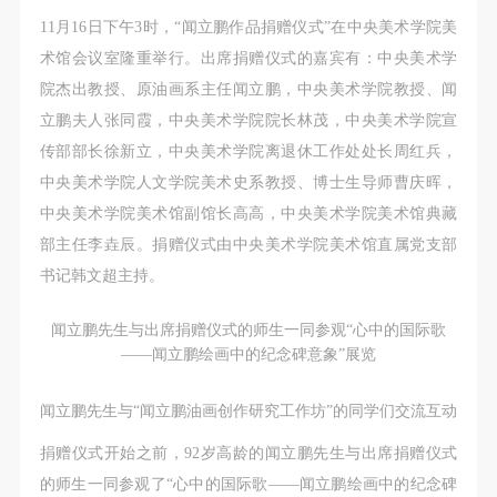
第一条
第一条
第一条
11月16日下午3时，“闻立鹏作品捐赠仪式”在中央美术学院美
本次活动公平公正、自愿参加与退出、风险与责任自
本次活动公平公正、自愿参加与退出、风险与责任自
本次活动公平公正、自愿参加与退出、风险与责任自
术馆会议室隆重举行。出席捐赠仪式的嘉宾有：中央美术学
负的原则。但活动有风险，参加者应有必要的风险意
负的原则。但活动有风险，参加者应有必要的风险意
负的原则。但活动有风险，参加者应有必要的风险意
院杰出教授、原油画系主任闻立鹏，中央美术学院教授、闻
识。
识。
识。
立鹏夫人张同霞，中央美术学院院长林茂，中央美术学院宣
第二条
第二条
第二条
传部部长徐新立，中央美术学院离退休工作处处长周红兵，
参加本次活动者必须遵守中华人民共和国的相关法
参加本次活动者必须遵守中华人民共和国的相关法
参加本次活动者必须遵守中华人民共和国的相关法
中央美术学院人文学院美术史系教授、博士生导师曹庆晖，
律、法规，必须遵循道德和社会公德规范，并应该具
律、法规，必须遵循道德和社会公德规范，并应该具
律、法规，必须遵循道德和社会公德规范，并应该具
中央美术学院美术馆副馆长高高，中央美术学院美术馆典藏
备以人为本、团结友爱、互相帮助和助人为乐的良好
备以人为本、团结友爱、互相帮助和助人为乐的良好
备以人为本、团结友爱、互相帮助和助人为乐的良好
部主任李垚辰。捐赠仪式由中央美术学院美术馆直属党支部
品质。
品质。
品质。
书记韩文超主持。
第三条
第三条
第三条
参加本次活动人员应该是成年人（具有完全民事行为
参加本次活动人员应该是成年人（具有完全民事行为
参加本次活动人员应该是成年人（具有完全民事行为
闻立鹏先生与出席捐赠仪式的师生一同参观“心中的国际歌
能力的人，18周岁以上）未成年人必须在成年人的陪
能力的人，18周岁以上）未成年人必须在成年人的陪
能力的人，18周岁以上）未成年人必须在成年人的陪
——闻立鹏绘画中的纪念碑意象”展览
同下参观。
同下参观。
同下参观。
第四条
第四条
第四条
闻立鹏先生与“闻立鹏油画创作研究工作坊”的同学们交流互动
参加活动者在此次活动期间的人身安全责任自负。鼓
参加活动者在此次活动期间的人身安全责任自负。鼓
参加活动者在此次活动期间的人身安全责任自负。鼓
捐赠仪式开始之前，92岁高龄的闻立鹏先生与出席捐赠仪式
励参加者自行购买人身安全保险。活动中一旦出现事
励参加者自行购买人身安全保险。活动中一旦出现事
励参加者自行购买人身安全保险。活动中一旦出现事
的师生一同参观了“心中的国际歌——闻立鹏绘画中的纪念碑