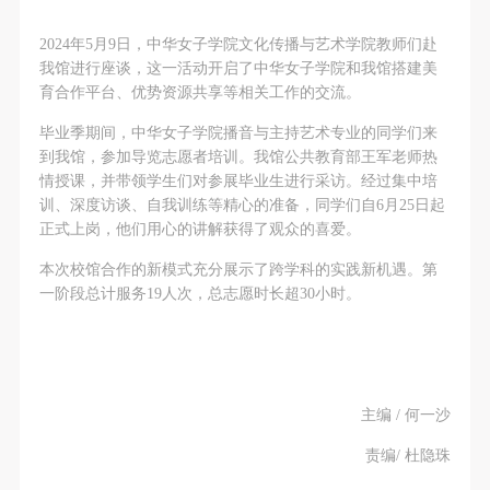
第一条
第一条
第一条
本次活动公平公正、自愿参加与退出、风险与责任自
本次活动公平公正、自愿参加与退出、风险与责任自
本次活动公平公正、自愿参加与退出、风险与责任自
2024年5月9日，中华女子学院文化传播与艺术学院教师们赴
负的原则。但活动有风险，参加者应有必要的风险意
负的原则。但活动有风险，参加者应有必要的风险意
负的原则。但活动有风险，参加者应有必要的风险意
我馆进行座谈，这一活动开启了中华女子学院和我馆搭建美
育合作平台、优势资源共享等相关工作的交流。
识。
识。
识。
第二条
第二条
第二条
毕业季期间，中华女子学院播音与主持艺术专业的同学们来
参加本次活动者必须遵守中华人民共和国的相关法
参加本次活动者必须遵守中华人民共和国的相关法
参加本次活动者必须遵守中华人民共和国的相关法
到我馆，参加导览志愿者培训。我馆公共教育部王军老师热
情授课，并带领学生们对参展毕业生进行采访。经过集中培
律、法规，必须遵循道德和社会公德规范，并应该具
律、法规，必须遵循道德和社会公德规范，并应该具
律、法规，必须遵循道德和社会公德规范，并应该具
训、深度访谈、自我训练等精心的准备，同学们自6月25日起
备以人为本、团结友爱、互相帮助和助人为乐的良好
备以人为本、团结友爱、互相帮助和助人为乐的良好
备以人为本、团结友爱、互相帮助和助人为乐的良好
正式上岗，他们用心的讲解获得了观众的喜爱。
品质。
品质。
品质。
本次校馆合作的新模式充分展示了跨学科的实践新机遇。第
第三条
第三条
第三条
一阶段总计服务19人次，总志愿时长超30小时。
参加本次活动人员应该是成年人（具有完全民事行为
参加本次活动人员应该是成年人（具有完全民事行为
参加本次活动人员应该是成年人（具有完全民事行为
能力的人，18周岁以上）未成年人必须在成年人的陪
能力的人，18周岁以上）未成年人必须在成年人的陪
能力的人，18周岁以上）未成年人必须在成年人的陪
同下参观。
同下参观。
同下参观。
第四条
第四条
第四条
主编 / 何一沙
参加活动者在此次活动期间的人身安全责任自负。鼓
参加活动者在此次活动期间的人身安全责任自负。鼓
参加活动者在此次活动期间的人身安全责任自负。鼓
快捷登录
帐号密码登录
责编/ 杜隐珠
励参加者自行购买人身安全保险。活动中一旦出现事
励参加者自行购买人身安全保险。活动中一旦出现事
励参加者自行购买人身安全保险。活动中一旦出现事