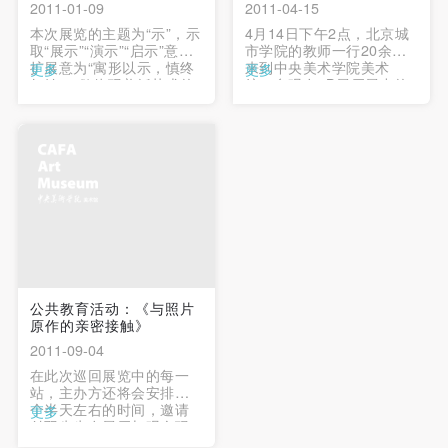
动导师、教师指导下进行，并正确的使用活动中所涉
动导师、教师指导下进行，并正确的使用活动中所涉
动导师、教师指导下进行，并正确的使用活动中所涉
2011-01-09
2011-04-15
及到的绘画工具、创作材料及配套设备、设施，若参
及到的绘画工具、创作材料及配套设备、设施，若参
及到的绘画工具、创作材料及配套设备、设施，若参
本次展览的主题为“示”，示
4月14日下午2点，北京城
取“展示”“演示”“启示”意，
市学院的教师一行20余人
与者因个人原因在使用相应绘画工具、创作材料及配
与者因个人原因在使用相应绘画工具、创作材料及配
与者因个人原因在使用相应绘画工具、创作材料及配
扩展意为“寓形以示，慎终
来到中央美术学院美术
更多
更多
如始”。欲体现剪纸艺术的
馆，参观在2B展厅展出的
套设备、设施造成个人受伤、伤害他人及造成相应工
套设备、设施造成个人受伤、伤害他人及造成相应工
套设备、设施造成个人受伤、伤害他人及造成相应工
独特魅力与教育意义，其
意大利乌菲齐博物馆珍藏
具、材料、设备或设施的故障或损坏。参与活动者应
具、材料、设备或设施的故障或损坏。参与活动者应
具、材料、设备或设施的故障或损坏。参与活动者应
寓意多重。 S H I是三组英
展 十五——二十世纪。 …
文单词的缩写，藉此体现
当承当相应的全部责任，并主动赔偿相应的经济损
当承当相应的全部责任，并主动赔偿相应的经济损
当承当相应的全部责任，并主动赔偿相应的经济损
剪纸艺术丰富的内涵。 …
失。活动中任何非事故当事人及美术馆将不承担人身
失。活动中任何非事故当事人及美术馆将不承担人身
失。活动中任何非事故当事人及美术馆将不承担人身
事故的任何责任。
事故的任何责任。
事故的任何责任。
中央美术学院美术馆肖像权许可使用协议
中央美术学院美术馆肖像权许可使用协议
中央美术学院美术馆肖像权许可使用协议
根据《中华人民共和国广告法》、《中华人民共和国
根据《中华人民共和国广告法》、《中华人民共和国
根据《中华人民共和国广告法》、《中华人民共和国
民法通则》以及 最高人民法院关于贯彻执行 《中华
民法通则》以及 最高人民法院关于贯彻执行 《中华
民法通则》以及 最高人民法院关于贯彻执行 《中华
公共教育活动：《与照片
人民共和国民法通则》若干问题的意见（试行）>的
人民共和国民法通则》若干问题的意见（试行）>的
人民共和国民法通则》若干问题的意见（试行）>的
原作的亲密接触》
有关规定，为明确肖像许可方（甲方）和使用方（乙
有关规定，为明确肖像许可方（甲方）和使用方（乙
有关规定，为明确肖像许可方（甲方）和使用方（乙
2011-09-04
方）的权利义务关系，经双方友好协商，甲乙双方就
方）的权利义务关系，经双方友好协商，甲乙双方就
方）的权利义务关系，经双方友好协商，甲乙双方就
在此次巡回展览中的每一
站，主办方还将会安排一
带有甲方肖像的作品的使用达成如下一致协议：
带有甲方肖像的作品的使用达成如下一致协议：
带有甲方肖像的作品的使用达成如下一致协议：
个半天左右的时间，邀请
更多
一、 一般约定
一、 一般约定
一、 一般约定
付羽先生在展厅与观众现
场交流和讨论摄影大师原