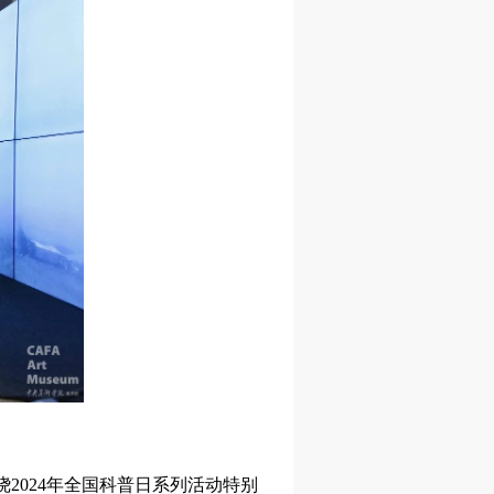
身
身
身
承
承
承
主
主
主
参
参
参
及
及
及
美
美
美
任
任
任
据
据
据
济
济
济
2024年全国科普日系列活动特别