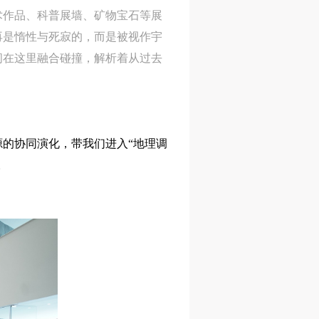
术作品、科普展墙、矿物宝石等展
进
进
进
再是惰性与死寂的，而是被视作宇
间在这里融合碰撞，解析着从过去
施
施
施
活
活
活
的协同演化，带我们进入“地理调
。
人
人
人
）>
）>
）>
致
致
致
合本
合本
合本