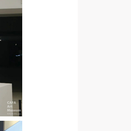
网
网
网
央
央
央
案
案
案
”规
”规
”规
风
风
风
德
德
德
的
的
的