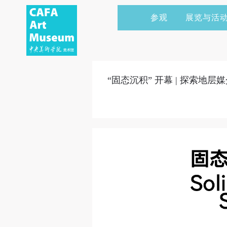
参观
展览与活
当前展览
艺术家&典藏
CAFAM 讲座
会员
展览预告
学术研究
CAFAM 课程
企业赞助
“固态沉积” 开幕 | 探索地
展览回顾
艺术出版
CAFAM 体验
捐赠
数字美术馆
志愿者
资讯
合作伙伴
举办活动