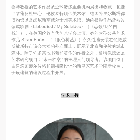
鲁特教授的艺术作品被全球诸多重要机构展出和收藏，包括
巴黎蓬皮杜中心、伦敦泰特现代美术馆、德国特里尔斯塔德
博物馆以及悉尼新南威尔士州美术馆。她的摄影作品曾被改
编成歌剧《Liebeslied / My Suicides》（《恋歌/我的自
戕》），在英国伦敦当代艺术学会上演。她的大型公共艺术
作品 Silver Forest （《银色树丛》）永久性地安装在伦敦威
斯敏斯特市议会大楼的外立面上，展示了北京和伦敦的城市
森林。除了许多其他书籍和著作的作者之外，鲁特教授还是
艺术研究项目：“未来档案 ”的主理人与领导者。该项目位于
由建筑师赫尔佐格和德梅隆设计的新皇家艺术学院新校园，
于该建筑的建设过程中开展。
学术主持