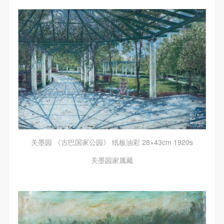
关墨园 《古巴国家公园》 纸板油彩 28×43cm 1920s
关墨园家属藏