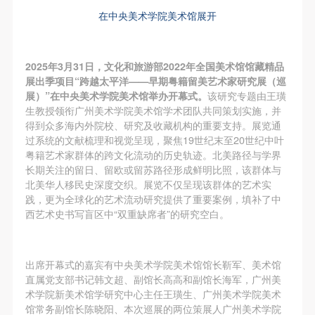
故，活动中任何非事故当事人及美术馆将不承担人身
故，活动中任何非事故当事人及美术馆将不承担人身
故，活动中任何非事故当事人及美术馆将不承担人身
在中央美术学院美术馆展开
事故的任何责任，但有互相援助的义务。参加活动的
事故的任何责任，但有互相援助的义务。参加活动的
事故的任何责任，但有互相援助的义务。参加活动的
成员应当积极主动的组织实施救援工作，但对事故本
成员应当积极主动的组织实施救援工作，但对事故本
成员应当积极主动的组织实施救援工作，但对事故本
身不承担任何法律责任和经济责任。参加本次活动者
身不承担任何法律责任和经济责任。参加本次活动者
身不承担任何法律责任和经济责任。参加本次活动者
2025年3月31日，文化和旅游部2022年全国美术馆馆藏精品
展出季项目“跨越太平洋——早期粤籍留美艺术家研究展（巡
的人身安全不负有民事及相关连带责任。
的人身安全不负有民事及相关连带责任。
的人身安全不负有民事及相关连带责任。
展）”在中央美术学院美术馆举办开幕式。
该研究专题由王璜
第五条
第五条
第五条
生教授领衔广州美术学院美术馆学术团队共同策划实施，并
参加活动者在此次活动期间应主动遵守美术馆活动秩
参加活动者在此次活动期间应主动遵守美术馆活动秩
参加活动者在此次活动期间应主动遵守美术馆活动秩
得到众多海内外院校、研究及收藏机构的重要支持。展览通
过系统的文献梳理和视觉呈现，聚焦19世纪末至20世纪中叶
序、维护美术馆场地及展示、展览、馆藏艺术作品及
序、维护美术馆场地及展示、展览、馆藏艺术作品及
序、维护美术馆场地及展示、展览、馆藏艺术作品及
粤籍艺术家群体的跨文化流动的历史轨迹。北美路径与学界
衍生品的安全。活动中一旦因个人原因造成美术馆场
衍生品的安全。活动中一旦因个人原因造成美术馆场
衍生品的安全。活动中一旦因个人原因造成美术馆场
长期关注的留日、留欧或留苏路径形成鲜明比照，该群体与
地、空间、艺术品、衍生品等受到不同程度的损失、
地、空间、艺术品、衍生品等受到不同程度的损失、
地、空间、艺术品、衍生品等受到不同程度的损失、
北美华人移民史深度交织。展览不仅呈现该群体的艺术实
践，更为全球化的艺术流动研究提供了重要案例，填补了中
破坏。活动中任何非事故当事人及美术馆将不承担相
破坏。活动中任何非事故当事人及美术馆将不承担相
破坏。活动中任何非事故当事人及美术馆将不承担相
西艺术史书写盲区中“双重缺席者”的研究空白。
应的责任与损失，应由参与活动者根据相应的法律条
应的责任与损失，应由参与活动者根据相应的法律条
应的责任与损失，应由参与活动者根据相应的法律条
文、组织规定进行协商和赔偿。并追究相应的法律责
文、组织规定进行协商和赔偿。并追究相应的法律责
文、组织规定进行协商和赔偿。并追究相应的法律责
任和经济责任。
任和经济责任。
任和经济责任。
出席开幕式的嘉宾有中央美术学院美术馆馆长靳军、美术馆
第六条
第六条
第六条
直属党支部书记韩文超、副馆长高高和副馆长海军，广州美
术学院新美术馆学研究中心主任王璜生、广州美术学院美术
参与活动者在参与活动时应当在美术馆工作人员及活
参与活动者在参与活动时应当在美术馆工作人员及活
参与活动者在参与活动时应当在美术馆工作人员及活
馆常务副馆长陈晓阳、本次巡展的两位策展人广州美术学院