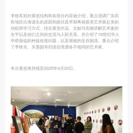
李铁军则对展览结构和各部分内容做介绍，重点强调广东四
邑地区出海谋生的原因和路径及早期粤籍留美艺术家赴美的
动机和学习方式，结合展览作品、文献与实物讲解艺术家的
生平以及他们之间的交流与人际关系。并介绍了19世纪华人
华侨面临的种族歧视问题，以及艰难的生存困境。重点介绍
了李铁夫、关墨园等归国后境遇各不相同的艺术家。
本次展览将持续至2025年4月20日。