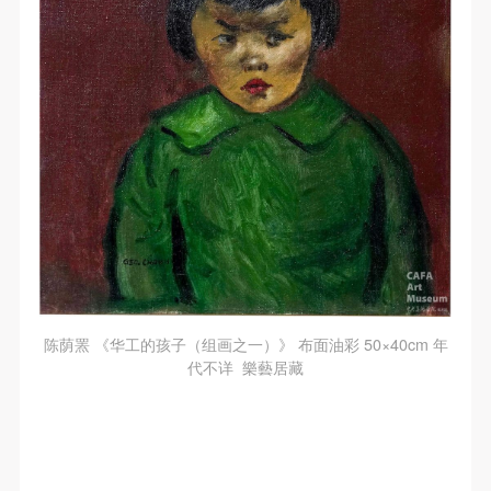
陈荫罴 《华工的孩子（组画之一）》 布面油彩 50×40cm 年
代不详 樂藝居藏