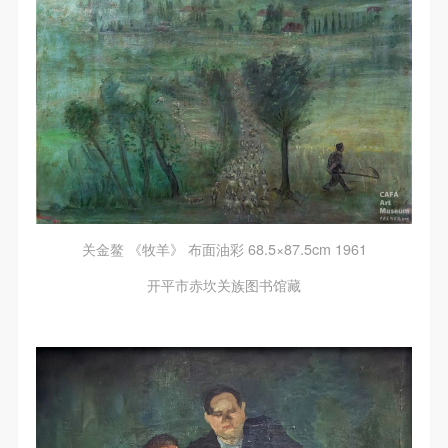
关金鳌 《牧羊》 布面油彩 68.5×87.5cm 1961
开平市赤坎关族图书馆藏