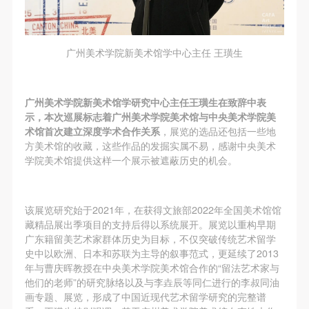
附则
附则
附则
（1）、本协议未尽事宜，经双方友好协商后可作为
（1）、本协议未尽事宜，经双方友好协商后可作为
（1）、本协议未尽事宜，经双方友好协商后可作为
本协议的补充协议，并不得违反相关法律法规规定。
本协议的补充协议，并不得违反相关法律法规规定。
本协议的补充协议，并不得违反相关法律法规规定。
广州美术学院新美术馆学中心主任 王璜生
（2）、本协议自甲乙双方签字（盖章）、勾选之日
（2）、本协议自甲乙双方签字（盖章）、勾选之日
（2）、本协议自甲乙双方签字（盖章）、勾选之日
起生效。
起生效。
起生效。
（3）、本协议包括纸质档和电子档，纸质档—式二
（3）、本协议包括纸质档和电子档，纸质档—式二
（3）、本协议包括纸质档和电子档，纸质档—式二
广州美术学院新美术馆学研究中心主任王璜生在致辞中表
示，本次巡展标志着广州美术学院美术馆与中央美术学院美
份，甲乙双方各执一份，均具有同等法律效力。
份，甲乙双方各执一份，均具有同等法律效力。
份，甲乙双方各执一份，均具有同等法律效力。
术馆首次建立深度学术合作关系
，展览的选品还包括一些地
活动参与者意味着接受并承担本协议的全部义务，未
活动参与者意味着接受并承担本协议的全部义务，未
活动参与者意味着接受并承担本协议的全部义务，未
方美术馆的收藏，这些作品的发掘实属不易，感谢中央美术
同意者意味着放弃参加此次活动的权利。凡参加这次
同意者意味着放弃参加此次活动的权利。凡参加这次
同意者意味着放弃参加此次活动的权利。凡参加这次
学院美术馆提供这样一个展示被遮蔽历史的机会。
活动前，必须事先与自己的家属沟通，取得家属同
活动前，必须事先与自己的家属沟通，取得家属同
活动前，必须事先与自己的家属沟通，取得家属同
意，同时知晓并同意本免责声明。参加者签名/勾选
意，同时知晓并同意本免责声明。参加者签名/勾选
意，同时知晓并同意本免责声明。参加者签名/勾选
该展览研究始于2021年，在获得文旅部2022年全国美术馆馆
后，视作其家属也已知晓并同意。
后，视作其家属也已知晓并同意。
后，视作其家属也已知晓并同意。
藏精品展出季项目的支持后得以系统展开。展览以重构早期
我已认真阅读上述条款，并且同意。
我已认真阅读上述条款，并且同意。
我已认真阅读上述条款，并且同意。
广东籍留美艺术家群体历史为目标，不仅突破传统艺术留学
史中以欧洲、日本和苏联为主导的叙事范式，更延续了2013
年与曹庆晖教授在中央美术学院美术馆合作的“留法艺术家与
他们的老师”的研究脉络以及与李垚辰等同仁进行的李叔同油
画专题、展览，形成了中国近现代艺术留学研究的完整谱