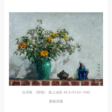
伍泽枢 《静物》 板上油彩 40.5×51cm 1940
樂藝居藏