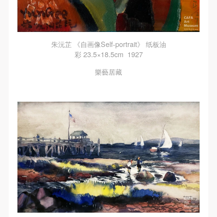
朱沅芷 《自画像Self-portrait》 纸板油
彩 23.5×18.5cm 1927
樂藝居藏