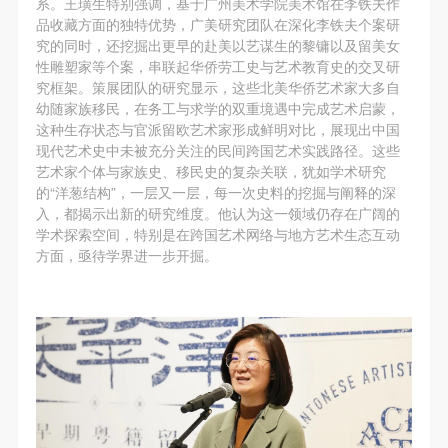
系。王璜生特别强调，基于广州美术学院美术馆在李铁夫作
品收藏方面的独特优势，广美研究团队在深化李铁夫个案研
究的同时，还挖掘出更早的赴美以艺谋生的黎镛以及留美女
性雕塑家等个案，串联起华侨劳工史与艺术教育史的交叉研
究框架。策展团队的研究显示，这些北美华侨艺术家大多自
幼随家族移民，在务工与求学的双重境遇中完成艺术启蒙，
这种生存状态与官派留欧艺术家形成鲜明对比，展现出中国
现代艺术史中未被充分关注的民间跨国艺术实践路径。这些
艺术家个体与家族史、移民史的复杂关联，犹如学术研究
的“洋葱结构”，一层又一层，每一次史料的挖掘与阐释的深
入，都揭示出新的研究维度。他认为这一领域仍存在广阔的
学术探索空间，特别是在跨国艺术网络与地方艺术生态互动
方面，亟待学界进一步开掘。