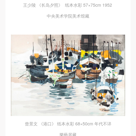
王少陵 《长岛夕照》 纸本水彩 57×75cm 1952
中央美术学院美术馆藏
曾景文 《港口》 纸本水彩 68×50cm 年代不详
樂藝居藏