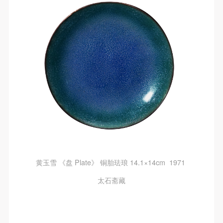
黄玉雪 《盘 Plate》 铜胎珐琅 14.1×14cm 1971
太石斋藏