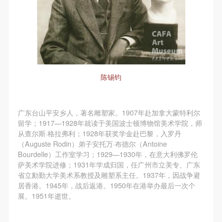
陈锡钧
广东台山平安乡人，著名雕塑家。1907年赴加拿大蒙特利尔
留学；1917—1928年就读于美国波士顿博物馆美术学院，师
从查尔斯·格拉弗利；1928年获奖学金赴巴黎，入罗丹
（Auguste Rodin）弟子安托万·布德尔（Antoine
Bourdelle）工作室学习；1929—1930年，在意大利佛罗伦
萨美术学院进修；1931年学成归国，任广州市立美专、广东
省立勷勤大学美术系教授及雕塑系主任。1937年，因战争避
居香港。1945年，战后返港。1950年在港举办最后一次个
展。1951年逝世。