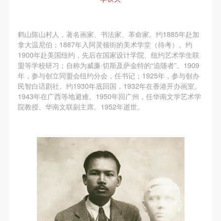
鹤山陈山村人，著名画家、书法家、革命家。约1885年赴加
拿大温尼伯；1887年入阿灵顿街的美术学堂（待考）。约
1900年赴美国纽约，先后在国家设计学院、纽约艺术学生联
盟等学校研习；自称为威廉·切斯及萨金特的“追随者”。1909
年，参与创立同盟会纽约分会，任书记；1925年，参与创办
民智白话剧社。约1930年底回国，1932年在香港开办画室。
1943年在广西等地避难。1950年回广州，任华南文学艺术学
院教授、华南文联副主席。1952年逝世。