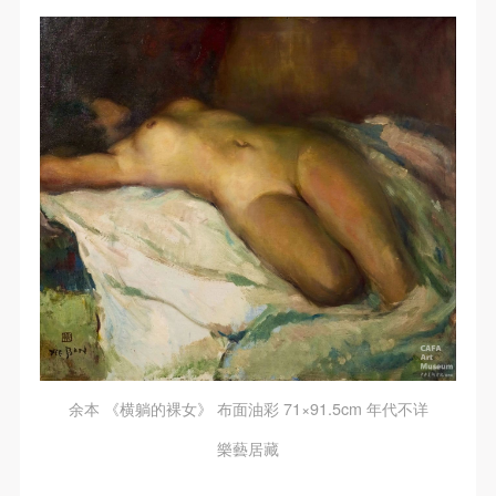
余本 《横躺的裸女》 布面油彩 71×91.5cm 年代不详
樂藝居藏