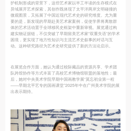
护机制形成的背景下，这些艺术家以半工半读的生存模式在
异域展开艺术探索，其创作既体现了太平洋两岸文明碰撞的
微观图景，又拓展了中国近现代艺术史的研究维度。尤为重
要的是，新发现的早期赴美艺术家案例，促使学界将离散群
体的艺术活动置于全球移民史框架中重新审视。展览通过构
建实物证据链，不仅突破了早期留美艺术家“双重失语”的学术
困境，更实现了地方性知识与主流艺术史叙事的对话与互
动。这种研究路径为艺术史研究提供了新的方法论启示。
在展览合作方面，她认为通过校际藏品的资源共享、学术团
队跨馆协作等方式丰富了高校艺术博物馆联盟的落地性；最
后，她对中央美术学院早期中国画教学展“莫忘初业第一程
——早期北平艺专的国画课堂”2025年中在广州美术学院的展
出表示期待。