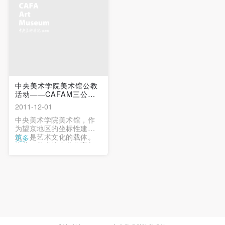
国子监油画艺术馆有限公
司协办。 …
中央美术学院美术馆公教
活动——CAFAM三公里
坐标社...
2011-12-01
中央美术学院美术馆，作
为望京地区的坐标性建
筑，是艺术文化的载体。
更多
为此，美术馆公共教育与
发展部联合附近社区的居
委会开展一项“以中央美术
学院美术馆为中心原点，
三公里坐标开展社区公众
走进美术馆”的公教活动，
以提升社区的精神文明建
设。 …