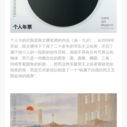
个人卡的封面是陈文骥老师的作品《涵・九识》，从2006年
开始，陈文骥停下了画了二十多年的写实主义绘画，开启了
属于他个人的一段新的创作历程，画面不再有任何可辨认的
物体，而只是一些概念化的图形：圆、圆锥、椭圆、三角，
抑或带着圆角的斜面……然而这绝非极简主义或者视错觉绘
画里的形，而是艺术家借以制造了一个“独属于自我封闭又无
限延伸的视界”。