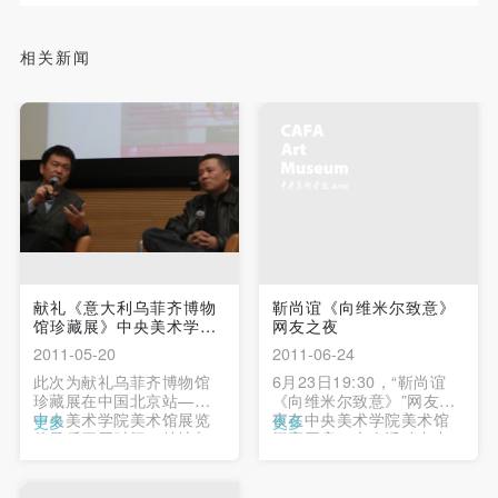
相关新闻
献礼《意大利乌菲齐博物
靳尚谊《向维米尔致意》
馆珍藏展》中央美术学
网友之夜
院...
2011-05-20
2011-06-24
此次为献礼乌菲齐博物馆
6月23日19:30，“靳尚谊
珍藏展在中国北京站——
《向维米尔致意》”网友之
中央美术学院美术馆展览
夜在中央美术学院美术馆
更多
更多
的最后三周时间，特地与
闪亮开启。本次活动由中
北京意大利文化处协调，
央美术学院主办，中央美
免费同步播放意大利三部
术学院美术馆承办，雅昌
经典电影。 …
企业(集团)有限公司、北京