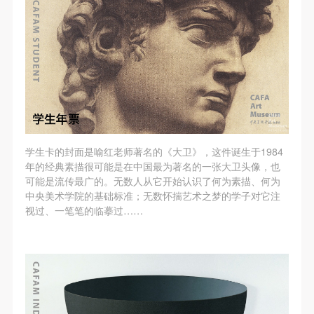
验证码
登录
可使用雅昌艺术网会员账户登录
学生卡的封面是喻红老师著名的《大卫》，这件诞生于1984
年的经典素描很可能是在中国最为著名的一张大卫头像，也
可能是流传最广的。无数人从它开始认识了何为素描、何为
中央美术学院的基础标准；无数怀揣艺术之梦的学子对它注
视过、一笔笔的临摹过……