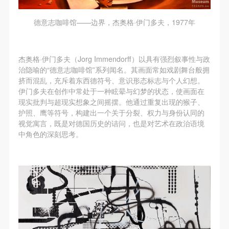
德意志咖啡馆——边界，杰奥格·伊门多夫，1977年
杰奥格·伊门多夫（Jorg Immendorff）以具有强烈叙事性与政
治隐喻的“德意志咖啡馆”系列闻名。其画面常如戏剧舞台般拥
挤而混乱，充斥着东西德符号、意识形态标志与个人幻想。
伊门多夫在创作中常处于一种眩晕与幻梦的状态，使画面在
现实批判与超现实想象之间摇摆。他通过重复出现的猴子、
护照、鹰等符号，构建出一个关于分裂、权力与身份认同的
视觉寓言，既是对德国历史的诘问，也是对艺术在政治语境
中角色的深刻思考。