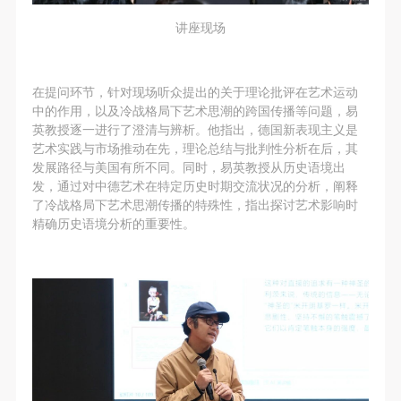
讲座现场
在提问环节，针对现场听众提出的关于理论批评在艺术运动
中的作用，以及冷战格局下艺术思潮的跨国传播等问题，易
英教授逐一进行了澄清与辨析。他指出，德国新表现主义是
艺术实践与市场推动在先，理论总结与批判性分析在后，其
发展路径与美国有所不同。同时，易英教授从历史语境出
发，通过对中德艺术在特定历史时期交流状况的分析，阐释
了冷战格局下艺术思潮传播的特殊性，指出探讨艺术影响时
精确历史语境分析的重要性。