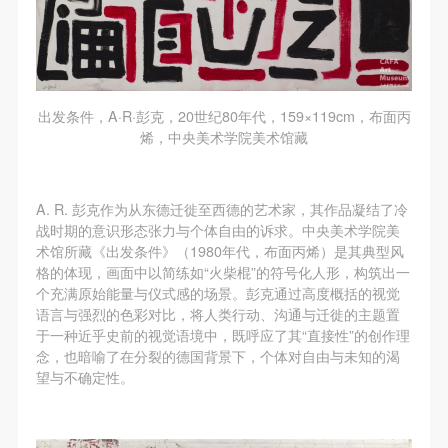
出发条件，A·R·彭克，20世纪80年代，159×119cm，布面丙
烯，中央美术学院美术馆藏
A. R. 彭克作为从东德迁徙至西德的艺术家，其作品凝结了冷
战时期的意识形态张力与个体自由的诉求。中央美术学院美
术馆所藏《出发条件》（1980年代，布面丙烯）是其典型风
格的体现，画面中以简练如“火柴棍”的符号化人形，构筑出一
个充满原始能量与仪式感的场景。彭克通过高度概括的视觉
语言与强烈的色彩对比，将人类行动、沟通与迁徙的主题置
快捷登录
帐号密码登录
于一种近乎史前的视觉语境中，既呼应了其“直接性”的创作理
念，也暗喻了在分裂的德国背景下，个体对自由与未知的渴
望与不确定性。
发送验证码
手机号码
手机号码将作为您的登录账号