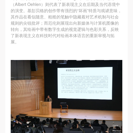
（Albert Oehlen）则代表了新表现主义在后期及当代语境中
的演变。基彭贝格的创作带有强烈的“坏画”特质与戏谑意味，
其作品在看似随意、粗糙的笔触中隐藏着对艺术机制与社会
规则的尖锐批评；而厄伦则展现出向新媒体与计算机图像的
转向，其绘画中带有数字生成的视觉逻辑与色彩关系，反映
了新表现主义在科技时代对绘画本体语言的重新审视与拓
展。