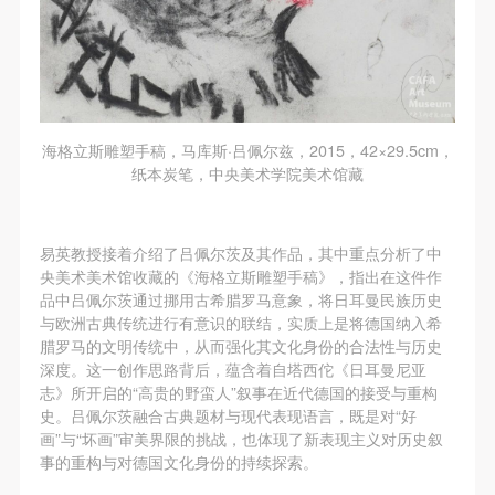
海格立斯雕塑手稿，马库斯·吕佩尔兹，2015，42×29.5cm，
纸本炭笔，中央美术学院美术馆藏
易英教授接着介绍了吕佩尔茨及其作品，其中重点分析了中
央美术美术馆收藏的《海格立斯雕塑手稿》，指出在这件作
品中吕佩尔茨通过挪用古希腊罗马意象，将日耳曼民族历史
与欧洲古典传统进行有意识的联结，实质上是将德国纳入希
腊罗马的文明传统中，从而强化其文化身份的合法性与历史
深度。这一创作思路背后，蕴含着自塔西佗《日耳曼尼亚
志》所开启的“高贵的野蛮人”叙事在近代德国的接受与重构
史。吕佩尔茨融合古典题材与现代表现语言，既是对“好
画”与“坏画”审美界限的挑战，也体现了新表现主义对历史叙
事的重构与对德国文化身份的持续探索。