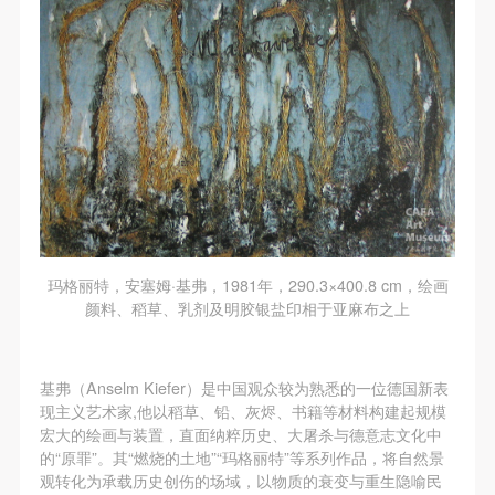
玛格丽特，安塞姆·基弗，1981年，290.3×400.8 cm，绘画
颜料、稻草、乳剂及明胶银盐印相于亚麻布之上
基弗（Anselm Kiefer）是中国观众较为熟悉的一位德国新表
现主义艺术家,他以稻草、铅、灰烬、书籍等材料构建起规模
宏大的绘画与装置，直面纳粹历史、大屠杀与德意志文化中
的“原罪”。其“燃烧的土地”“玛格丽特”等系列作品，将自然景
观转化为承载历史创伤的场域，以物质的衰变与重生隐喻民