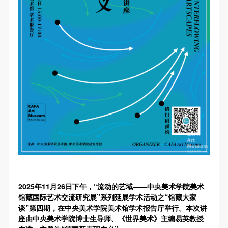
第一条
第一条
第一条
本次活动公平公正、自愿参加与退出、风险与责任自
本次活动公平公正、自愿参加与退出、风险与责任自
本次活动公平公正、自愿参加与退出、风险与责任自
负的原则。但活动有风险，参加者应有必要的风险意
负的原则。但活动有风险，参加者应有必要的风险意
负的原则。但活动有风险，参加者应有必要的风险意
识。
识。
识。
第二条
第二条
第二条
参加本次活动者必须遵守中华人民共和国的相关法
参加本次活动者必须遵守中华人民共和国的相关法
参加本次活动者必须遵守中华人民共和国的相关法
律、法规，必须遵循道德和社会公德规范，并应该具
律、法规，必须遵循道德和社会公德规范，并应该具
律、法规，必须遵循道德和社会公德规范，并应该具
备以人为本、团结友爱、互相帮助和助人为乐的良好
备以人为本、团结友爱、互相帮助和助人为乐的良好
备以人为本、团结友爱、互相帮助和助人为乐的良好
品质。
品质。
品质。
第三条
第三条
第三条
参加本次活动人员应该是成年人（具有完全民事行为
参加本次活动人员应该是成年人（具有完全民事行为
参加本次活动人员应该是成年人（具有完全民事行为
能力的人，18周岁以上）未成年人必须在成年人的陪
能力的人，18周岁以上）未成年人必须在成年人的陪
能力的人，18周岁以上）未成年人必须在成年人的陪
同下参观。
同下参观。
同下参观。
2025年11月26日下午，“流动的艺域——中央美术学院美术
第四条
第四条
第四条
馆藏国际艺术交流研究展”系列延展学术活动之“馆藏大家
参加活动者在此次活动期间的人身安全责任自负。鼓
参加活动者在此次活动期间的人身安全责任自负。鼓
参加活动者在此次活动期间的人身安全责任自负。鼓
谈”第四期，在中央美术学院美术馆学术报告厅举行。本次讲
励参加者自行购买人身安全保险。活动中一旦出现事
励参加者自行购买人身安全保险。活动中一旦出现事
励参加者自行购买人身安全保险。活动中一旦出现事
座由中央美术学院博士生导师、《世界美术》主编易英教授