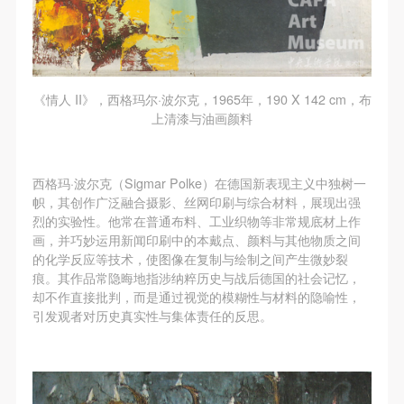
《情人 II》，西格玛尔·波尔克，1965年，190 X 142 cm，布
上清漆与油画颜料
西格玛·波尔克（Sigmar Polke）在德国新表现主义中独树一
帜，其创作广泛融合摄影、丝网印刷与综合材料，展现出强
烈的实验性。他常在普通布料、工业织物等非常规底材上作
画，并巧妙运用新闻印刷中的本戴点、颜料与其他物质之间
的化学反应等技术，使图像在复制与绘制之间产生微妙裂
痕。其作品常隐晦地指涉纳粹历史与战后德国的社会记忆，
却不作直接批判，而是通过视觉的模糊性与材料的隐喻性，
引发观者对历史真实性与集体责任的反思。