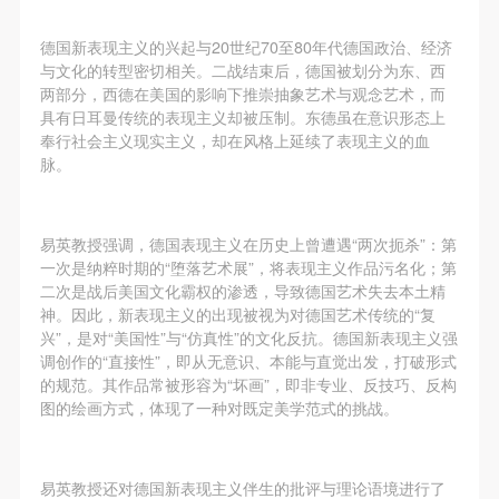
（1）、拍摄内容 乙方拍摄的带有甲方肖像的作品内
（1）、拍摄内容 乙方拍摄的带有甲方肖像的作品内
（1）、拍摄内容 乙方拍摄的带有甲方肖像的作品内
容包括：①中央美术学院美术馆②中央美术学院校园
容包括：①中央美术学院美术馆②中央美术学院校园
容包括：①中央美术学院美术馆②中央美术学院校园
德国新表现主义的兴起与20世纪70至80年代德国政治、经济
内○3由中央美术学院公共教育部策划或执行的一切活
内○3由中央美术学院公共教育部策划或执行的一切活
内○3由中央美术学院公共教育部策划或执行的一切活
与文化的转型密切相关。二战结束后，德国被划分为东、西
两部分，西德在美国的影响下推崇抽象艺术与观念艺术，而
动。
动。
动。
具有日耳曼传统的表现主义却被压制。东德虽在意识形态上
（2）、使用形式 用于中央美术学院图书出版、销售
（2）、使用形式 用于中央美术学院图书出版、销售
（2）、使用形式 用于中央美术学院图书出版、销售
奉行社会主义现实主义，却在风格上延续了表现主义的血
附带光盘及宣传资料。
附带光盘及宣传资料。
附带光盘及宣传资料。
脉。
（3）、使用地域范围
（3）、使用地域范围
（3）、使用地域范围
适用地域范围包括国内和国外。
适用地域范围包括国内和国外。
适用地域范围包括国内和国外。
易英教授强调，德国表现主义在历史上曾遭遇“两次扼杀”：第
使用肖像的媒介限于不损害甲方肖像权的任何媒介
使用肖像的媒介限于不损害甲方肖像权的任何媒介
使用肖像的媒介限于不损害甲方肖像权的任何媒介
一次是纳粹时期的“堕落艺术展”，将表现主义作品污名化；第
（如杂志、网络等）。
（如杂志、网络等）。
（如杂志、网络等）。
二次是战后美国文化霸权的渗透，导致德国艺术失去本土精
神。因此，新表现主义的出现被视为对德国艺术传统的“复
三、肖像权使用期限
三、肖像权使用期限
三、肖像权使用期限
兴”，是对“美国性”与“仿真性”的文化反抗。德国新表现主义强
永久使用。
永久使用。
永久使用。
调创作的“直接性”，即从无意识、本能与直觉出发，打破形式
四、许可使用费用
四、许可使用费用
四、许可使用费用
的规范。其作品常被形容为“坏画”，即非专业、反技巧、反构
图的绘画方式，体现了一种对既定美学范式的挑战。
带有甲方肖像作品的拍摄费用由乙方承担。
带有甲方肖像作品的拍摄费用由乙方承担。
带有甲方肖像作品的拍摄费用由乙方承担。
乙方于拍摄完带有甲方肖像的作品无需支付甲方任何
乙方于拍摄完带有甲方肖像的作品无需支付甲方任何
乙方于拍摄完带有甲方肖像的作品无需支付甲方任何
费用。
费用。
费用。
易英教授还对德国新表现主义伴生的批评与理论语境进行了