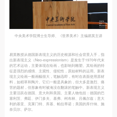
（1）、甲方为本协议中的肖像权人，自愿将自己的
（1）、甲方为本协议中的肖像权人，自愿将自己的
（1）、甲方为本协议中的肖像权人，自愿将自己的
肖像权许可乙方作符合本协议约定和法律规定的用
肖像权许可乙方作符合本协议约定和法律规定的用
肖像权许可乙方作符合本协议约定和法律规定的用
途。
途。
途。
（2）、乙方中央美术学院美术馆是一所具有标志
（2）、乙方中央美术学院美术馆是一所具有标志
（2）、乙方中央美术学院美术馆是一所具有标志
性、专业性、国际化的现代公共美术馆。中央美术学
性、专业性、国际化的现代公共美术馆。中央美术学
性、专业性、国际化的现代公共美术馆。中央美术学
中央美术学院博士生导师、《世界美术》主编易英主讲
院美术馆与时代同行，努力塑造一个开放、自由、学
院美术馆与时代同行，努力塑造一个开放、自由、学
院美术馆与时代同行，努力塑造一个开放、自由、学
术的空间氛围，竭诚与各单位、企业、机构、艺术家
术的空间氛围，竭诚与各单位、企业、机构、艺术家
术的空间氛围，竭诚与各单位、企业、机构、艺术家
和观众进行良好互动。以学院的学术研究为基础，积
和观众进行良好互动。以学院的学术研究为基础，积
和观众进行良好互动。以学院的学术研究为基础，积
易英教授从德国新表现主义的历史根源和社会背景入手，指
极策划国际、国内多视角、多领域的展览、论坛及公
极策划国际、国内多视角、多领域的展览、论坛及公
极策划国际、国内多视角、多领域的展览、论坛及公
出新表现主义（Neo-expressionism）是发生于1970年代末
的艺术运动，主要体现在绘画，也影响到雕塑。其绘画的特
共教育活动，为美院师生、中外艺术家以及社会公众
共教育活动，为美院师生、中外艺术家以及社会公众
共教育活动，为美院师生、中外艺术家以及社会公众
征是强烈的感情、主观性、侵犯性，原始材料的运用。新表
提供一个交流、学习、展示的平台。作为一家公益性
提供一个交流、学习、展示的平台。作为一家公益性
提供一个交流、学习、展示的平台。作为一家公益性
现主义绘画一般画幅很大，笔触迅即，有时在表面使用原材
单位，其开展的公共教育活动以学术性和公益性为
单位，其开展的公共教育活动以学术性和公益性为
单位，其开展的公共教育活动以学术性和公益性为
料，如稻草和陶片。它们一般是具象的，但大多是激烈、痛
苦的题材，但形象有时被淹没在翻滚的笔触中。新表现主义
主。
主。
主。
主要活跃在德国、意大利和美国。主要人物包括：德国的巴
（3）、乙方为甲方拍摄中央美术学院公共教育部所
（3）、乙方为甲方拍摄中央美术学院公共教育部所
（3）、乙方为甲方拍摄中央美术学院公共教育部所
塞利茨、弗廷、伊门多夫、基弗、柯布林、吕佩尔兹；意大
有公教活动。
有公教活动。
有公教活动。
利的基亚、克莱门特、库基、帕拉蒂诺；美国的库什纳、施
奈贝尔、萨尔。
二、拍摄内容、使用形式、使用地域范围
二、拍摄内容、使用形式、使用地域范围
二、拍摄内容、使用形式、使用地域范围