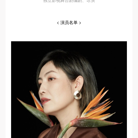
< 演员名单 >