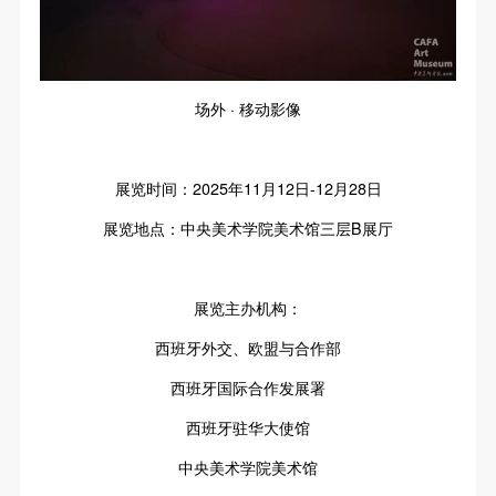
场外 · 移动影像
展览时间：2025年11月12日-12月28日
展览地点：中央美术学院美术馆三层B展厅
展览主办机构：
西班牙外交、欧盟与合作部
西班牙国际合作发展署
西班牙驻华大使馆
中央美术学院美术馆