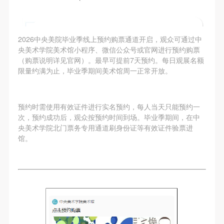
2026中央美院毕业季线上预约购票通道开启，观众可通过中
央美术学院美术馆小程序、微信公众号或官网进行预约购票
（购票说明详见官网）。最早可提前7天预约。每日观展名额
限量约满为止，毕业季期间美术馆周一正常开放。
预约时需使用有效证件进行实名预约，每人当天只能预约一
次，预约成功后，观众按预约时间到场。毕业季期间，在中
央美术学院北门票务专用通道刷身份证等有效证件验票进
馆。