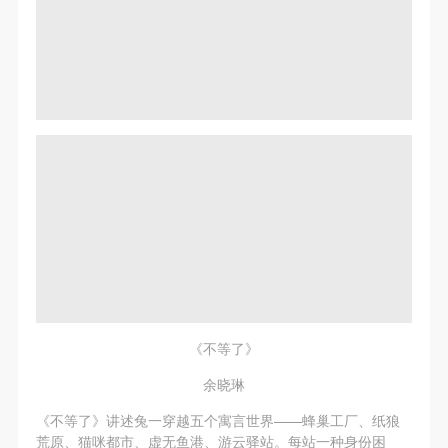
《不等了》
余晓琳
《不等了》讲述兔一穿越五个寓言世界——蜂巢工厂、纸狼
荒原、猫咪都市、虚无鱼港、游云驿站。每站一种身份困