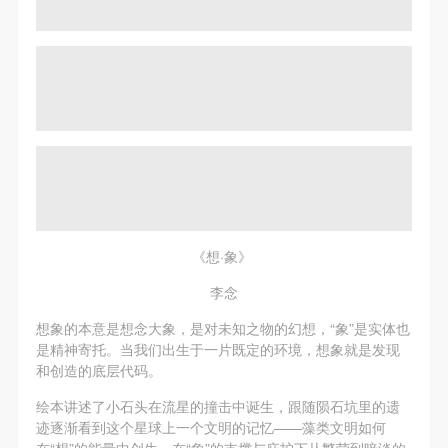
《想·象》
李念
想象的本意是想念大象，是对未知之物的幻想，“象”是实体也
是精神寄托。当我们出生于一片既定的环境，想象就是发现
和创造的底层代码。
绘本讲述了小石头在流星的撞击中诞生，跟随陨石坑里的遗
迹逐渐看到这个星球上一个文明的记忆——藻类文明如何
在“想”的能量中创生、在“象”的支撑与庇护下从繁荣到暗淡的