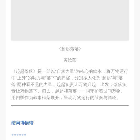
《起起落落》
黄汝茜
《起起落落》是一部以“自然力量”为核心的绘本，将万物运行
中“上升”的动力与“落下”的归宿，分别拟人化为“起起”与“落
落”两种看不见的力量。起起负责让万物升起、出发；落落负
责让万物落下、归去，起起和落落，一同守护着世间万物。
用四季作为叙事框架展开，呈现万物运行的节奏与循环。
结局博物馆
\
●●●●●●