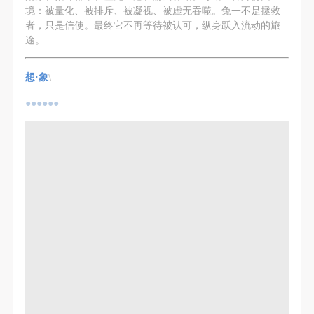
境：被量化、被排斥、被凝视、被虚无吞噬。兔一不是拯救
者，只是信使。最终它不再等待被认可，纵身跃入流动的旅
途。
想·象
\
●●●●●●