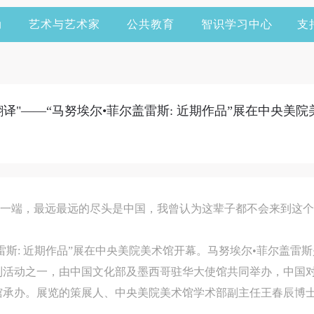
动
艺术与艺术家
公共教育
智识学习中心
支
译"——“马努埃尔•菲尔盖雷斯: 近期作品”展在中央美
另一端，最远最远的尽头是中国，我曾认为这辈子都不会来到这个
菲尔盖雷斯: 近期作品”展在中央美院美术馆开幕。马努埃尔•菲尔盖
列活动之一，由中国文化部及墨西哥驻华大使馆共同举办，中国
馆承办。展览的策展人、中央美院美术馆学术部副主任王春辰博