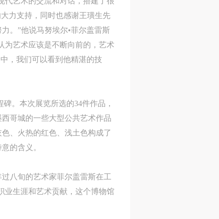
现代艺术的交流和对话，搭建了很
活
活
活
的大力支持，同时也感谢王璜生先
作
作
作
力。”他说马努埃尔•菲尔盖雷斯
网
网
网
认为艺术应该是不断向前的，艺术
央
央
央
品中，我们可以看到他精湛的技
案
案
案
”规
”规
”规
程碑。本次展览所选的34件作品，
墨西哥城的一些大型公共艺术作品
灰色、火热的红色、浅土色构成了
风
风
风
诗意的含义。
年过八旬的艺术家菲尔盖雷斯在工
德
德
德
职业生涯和艺术贡献，这个博物馆
的
的
的