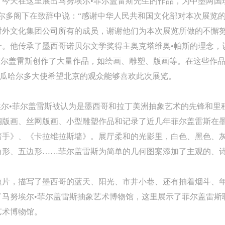
，今天在这里展出马努埃尔•菲尔盖雷斯先生的作品，为中墨两国
参与中央美术学院美术馆公共教育部组织的公益性活动（包括美术馆会员
参与中央美术学院美术馆公共教育部组织的公益性活动（包括美术馆会员
参与中央美术学院美术馆公共教育部组织的公益性活动（包括美术馆会员
手机号码将作为您的登录账号
尔多阁下在致辞中说：“感谢中华人民共和国文化部对本次展览
动）的涉及本人的图像、照片、文字、著作、活动成果（如参与工作坊创
动）的涉及本人的图像、照片、文字、著作、活动成果（如参与工作坊创
动）的涉及本人的图像、照片、文字、著作、活动成果（如参与工作坊创
验证码
外文化集团公司所有的成员，谢谢他们为本次展览所做的不懈努
的作品）提交中央美术学院用作发表、出版。中央美术学院可以以电子、
的作品）提交中央美术学院用作发表、出版。中央美术学院可以以电子、
的作品）提交中央美术学院用作发表、出版。中央美术学院可以以电子、
一。他传承了墨西哥诺贝尔文学奖得主奥克塔维奥•帕斯的理念，
络及其它数字媒体形式公开出版，并同意编入《中国知识资源总库》《中
络及其它数字媒体形式公开出版，并同意编入《中国知识资源总库》《中
络及其它数字媒体形式公开出版，并同意编入《中国知识资源总库》《中
菲尔盖雷斯创作了大量作品，如绘画、雕塑、版画等。在这些作
美术学院资料库》《中央美术学院美术馆资料库》等相关资料、文献、档
美术学院资料库》《中央美术学院美术馆资料库》等相关资料、文献、档
美术学院资料库》《中央美术学院美术馆资料库》等相关资料、文献、档
登录
 瓜哈尔多大使希望北京的观众能够喜欢此次展览。
机构和平台，在中央美术学院中使用和在互联网上传播，同意按相关“章程
机构和平台，在中央美术学院中使用和在互联网上传播，同意按相关“章程
机构和平台，在中央美术学院中使用和在互联网上传播，同意按相关“章程
可使用雅昌艺术网会员账户登录
定享受相关权益。
定享受相关权益。
定享受相关权益。
埃尔•菲尔盖雷斯被认为是墨西哥和拉丁美洲抽象艺术的先锋和里
中央美术学院美术馆活动安全免责协议书
中央美术学院美术馆活动安全免责协议书
中央美术学院美术馆活动安全免责协议书
铜版画、丝网版画、小型雕塑作品和记录了近几年菲尔盖雷斯在
第一条
第一条
第一条
箭手》、《卡拉维拉斯墙》。展厅柔和的光影里，白色、黑色、
本次活动公平公正、自愿参加与退出、风险与责任自负的原则。但活动有
本次活动公平公正、自愿参加与退出、风险与责任自负的原则。但活动有
本次活动公平公正、自愿参加与退出、风险与责任自负的原则。但活动有
角形、五边形……菲尔盖雷斯为简单的几何图案添加了主观的、
险，参加者应有必要的风险意识。
险，参加者应有必要的风险意识。
险，参加者应有必要的风险意识。
第二条
第二条
第二条
短片，描写了墨西哥的蓝天、阳光、市井小巷、还有抽着烟斗、
参加本次活动者必须遵守中华人民共和国的相关法律、法规，必须遵循道
参加本次活动者必须遵守中华人民共和国的相关法律、法规，必须遵循道
参加本次活动者必须遵守中华人民共和国的相关法律、法规，必须遵循道
了马努埃尔•菲尔盖雷斯抽象艺术博物馆，这里展示了菲尔盖雷斯
和社会公德规范，并应该具备以人为本、团结友爱、互相帮助和助人为乐
和社会公德规范，并应该具备以人为本、团结友爱、互相帮助和助人为乐
和社会公德规范，并应该具备以人为本、团结友爱、互相帮助和助人为乐
艺术博物馆。
良好品质。
良好品质。
良好品质。