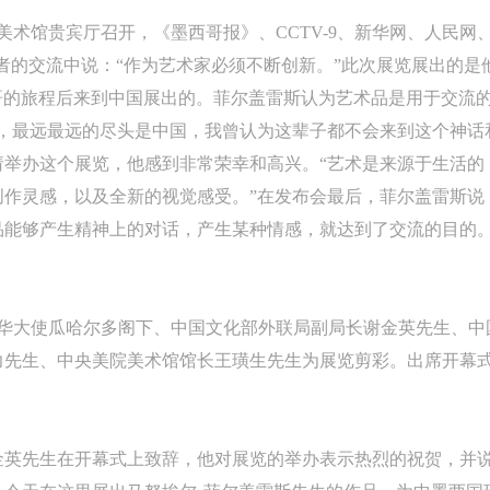
美术馆贵宾厅召开，《墨西哥报》、CCTV-9、新华网、人民网
者的交流中说：“作为艺术家必须不断创新。”此次展览展出的是
西哥的旅程后来到中国展出的。菲尔盖雷斯认为艺术品是用于交流
，最远最远的尽头是中国，我曾认为这辈子都不会来到这个神话和
请举办这个展览，他感到非常荣幸和高兴。“艺术是来源于生活的
作灵感，以及全新的视觉感受。”在发布会最后，菲尔盖雷斯说
品能够产生精神上的对话，产生某种情感，就达到了交流的目的
驻华大使瓜哈尔多阁下、中国文化部外联局副局长谢金英先生、中
力先生、中央美院美术馆馆长王璜生先生为展览剪彩。出席开幕
快捷登录
帐号密码登录
中央美术学院美术馆出版授权协议书
中央美术学院美术馆出版授权协议书
中央美术学院美术馆出版授权协议书
金英先生在开幕式上致辞，他对展览的举办表示热烈的祝贺，并说
手机号码
发送验证码
本人完全同意《中央美术学院美术馆》（以下简称“CAFAM”），愿意将本
本人完全同意《中央美术学院美术馆》（以下简称“CAFAM”），愿意将本
本人完全同意《中央美术学院美术馆》（以下简称“CAFAM”），愿意将本