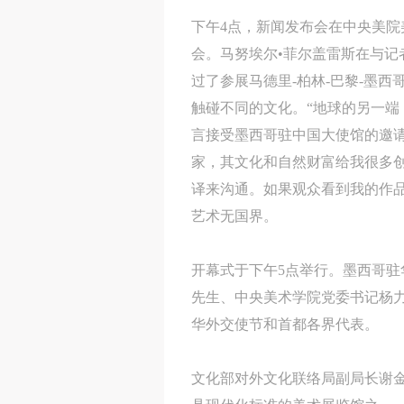
下午4点，新闻发布会在中央美院
会。马努埃尔•菲尔盖雷斯在与记
过了参展马德里-柏林-巴黎-墨
触碰不同的文化。“地球的另一端
言接受墨西哥驻中国大使馆的邀
家，其文化和自然财富给我很多创
译来沟通。如果观众看到我的作
艺术无国界。
开幕式于下午5点举行。墨西哥
先生、中央美术学院党委书记杨
华外交使节和首都各界代表。
文化部对外文化联络局副局长谢