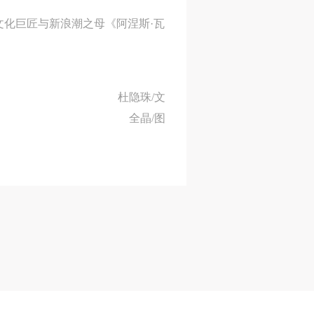
文化巨匠与新浪潮之母《阿涅斯·瓦
身
身
身
杜隐珠/文
承
承
承
全晶/图
主
主
主
参
参
参
及
及
及
美
美
美
任
任
任
据
据
据
济
济
济