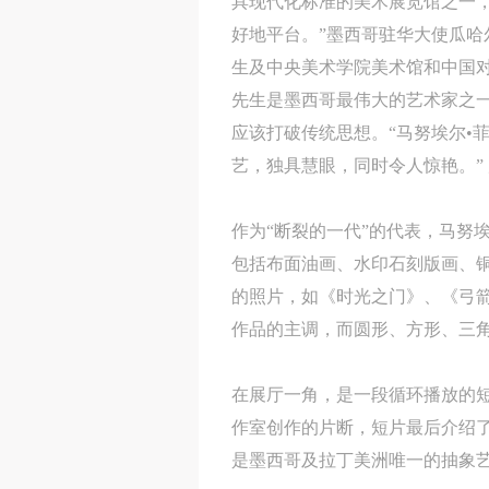
具现代化标准的美术展览馆之一
好地平台。”墨西哥驻华大使瓜哈
生及中央美术学院美术馆和中国对
先生是墨西哥最伟大的艺术家之
应该打破传统思想。“马努埃尔•
艺，独具慧眼，同时令人惊艳。”
作为“断裂的一代”的代表，马努
包括布面油画、水印石刻版画、
的照片，如《时光之门》、《弓
作品的主调，而圆形、方形、三
在展厅一角，是一段循环播放的
作室创作的片断，短片最后介绍
是墨西哥及拉丁美洲唯一的抽象