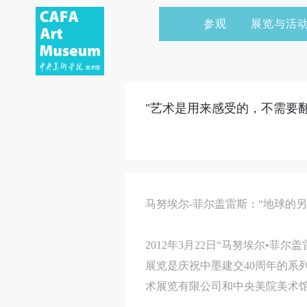
参观
展览与活
当前展览
艺术家&典藏
CAFAM 讲座
会员
展览预告
学术研究
CAFAM 课程
企业赞助
"艺术是用来感受的，不需要翻
展览回顾
艺术出版
CAFAM 体验
捐赠
数字美术馆
志愿者
资讯
合作伙伴
马努埃尔-菲尔盖雷斯：“地球的
举办活动
2012年3月22日“马努埃尔•
展览是庆祝中墨建交40周年的系
术展览有限公司和中央美院美术