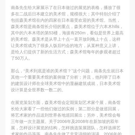
手机号码
故，活动中任何非事故当事人及美术馆将不承担人身
故，活动中任何非事故当事人及美术馆将不承担人身
故，活动中任何非事故当事人及美术馆将不承担人身
手机号码将作为您的登录账号
南条先生给大家展示了在日本做过的展览的表格，播放了很
事故的任何责任，但有互相援助的义务。参加活动的
事故的任何责任，但有互相援助的义务。参加活动的
事故的任何责任，但有互相援助的义务。参加活动的
多在二战后日本建立的美术馆，规模很大；其中特别介绍了
成员应当积极主动的组织实施救援工作，但对事故本
成员应当积极主动的组织实施救援工作，但对事故本
成员应当积极主动的组织实施救援工作，但对事故本
包括森美术馆在内的四家在日本最受欢迎的美术馆。当然，
森美术馆是南条馆长介绍的重点，森美术馆位于六本木hills，
身不承担任何法律责任和经济责任。参加本次活动者
身不承担任何法律责任和经济责任。参加本次活动者
身不承担任何法律责任和经济责任。参加本次活动者
验证码
其中的六本木塔的第53楼，海拔有250m，看似是世界上最高
的人身安全不负有民事及相关连带责任。
的人身安全不负有民事及相关连带责任。
的人身安全不负有民事及相关连带责任。
的美术馆。森美术是从早上十点一直开放到晚上十点，这样
登录
第五条
第五条
第五条
让美术馆成为了很多人饭后约会的地方，从某种意义上讲，
是给人们提供了新的生活方式；森美术馆每年的参观者超过
参加活动者在此次活动期间应主动遵守美术馆活动秩
参加活动者在此次活动期间应主动遵守美术馆活动秩
参加活动者在此次活动期间应主动遵守美术馆活动秩
了50万人。
可使用雅昌艺术网会员账户登录
序、维护美术馆场地及展示、展览、馆藏艺术作品及
序、维护美术馆场地及展示、展览、馆藏艺术作品及
序、维护美术馆场地及展示、展览、馆藏艺术作品及
衍生品的安全。活动中一旦因个人原因造成美术馆场
衍生品的安全。活动中一旦因个人原因造成美术馆场
衍生品的安全。活动中一旦因个人原因造成美术馆场
那么，“美术到底是谁的美术馆？”这个问题，南条先生就日本
其他一个重要美术馆的案例做了分析；并且，他列举了日本
地、空间、艺术品、衍生品等受到不同程度的损失、
地、空间、艺术品、衍生品等受到不同程度的损失、
地、空间、艺术品、衍生品等受到不同程度的损失、
的建筑设计师在全球美术馆中的显赫建筑成就，日本美术馆
破坏。活动中任何非事故当事人及美术馆将不承担相
破坏。活动中任何非事故当事人及美术馆将不承担相
破坏。活动中任何非事故当事人及美术馆将不承担相
设计算是全世界数一数二的。
应的责任与损失，应由参与活动者根据相应的法律条
应的责任与损失，应由参与活动者根据相应的法律条
应的责任与损失，应由参与活动者根据相应的法律条
在展览策划方面，森美术馆会定期策划艺术家个展，南条馆
文、组织规定进行协商和赔偿。并追究相应的法律责
文、组织规定进行协商和赔偿。并追究相应的法律责
文、组织规定进行协商和赔偿。并追究相应的法律责
长给大家看了一些他们做过的实例；第二部分是做巡回展，
任和经济责任。
任和经济责任。
任和经济责任。
将艺术家的作品送到世界各地巡回展出；另外，美术馆会每
第六条
第六条
第六条
三年做一次主题展。关于2006年及2008年在新加坡的双年
展，怎样设计展览的结构，怎样挑选策展团队，怎样选择艺
参与活动者在参与活动时应当在美术馆工作人员及活
参与活动者在参与活动时应当在美术馆工作人员及活
参与活动者在参与活动时应当在美术馆工作人员及活
术家的作品等等，南条先生做了非常详细的演讲。2006年的