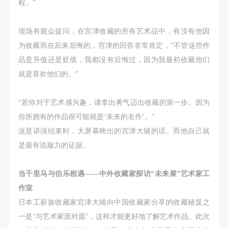
程。”
快捷登录
帐号密码登录
现场有观众提问，在宫津收藏的所有艺术品中，有没有他因
发送验证码
为收藏而在后来后悔的，宫津的回答非常肯定，“不管这些作
手机号码
手机号码将作为您的登录账号
品是升值还是贬值，我都没有后悔过，因为我最初收藏他们
就是喜欢他们的。”
“若你对于艺术感兴趣，请拿出勇气迈出收藏的第一步。因为
验证码
你所拥有的作品很可能就是‘未来的名作’。”
登录
这是讲演结束时，大屏幕映出的宫津大辅的话。而他自己就
是最有说服力的证据。
可使用雅昌艺术网会员账户登录
当千里马与伯乐相遇——中外收藏家探访“未来展”艺术家工
作室
日本工薪族收藏家宫津大辅向中国收藏家分享的收藏秘笈之
一是“与艺术家面对面”，这样才能更好地了解艺术作品。此次