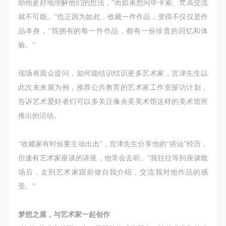
（1）、甲方为本协议中的肖像权人，自愿将自己的
（1）、甲方为本协议中的肖像权人，自愿将自己的
（1）、甲方为本协议中的肖像权人，自愿将自己的
助他更好地理解他们的想法，“而如果想同毕卡索、梵高交流
肖像权许可乙方作符合本协议约定和法律规定的用
肖像权许可乙方作符合本协议约定和法律规定的用
肖像权许可乙方作符合本协议约定和法律规定的用
就不可能。”也正因为如此，收藏一件作品，变得不仅仅是作
途。
途。
途。
品本身，“我拥有的每一件作品，都有一份珍贵的回忆和体
（2）、乙方中央美术学院美术馆是一所具有标志
（2）、乙方中央美术学院美术馆是一所具有标志
（2）、乙方中央美术学院美术馆是一所具有标志
验。”
性、专业性、国际化的现代公共美术馆。中央美术学
性、专业性、国际化的现代公共美术馆。中央美术学
性、专业性、国际化的现代公共美术馆。中央美术学
院美术馆与时代同行，努力塑造一个开放、自由、学
院美术馆与时代同行，努力塑造一个开放、自由、学
院美术馆与时代同行，努力塑造一个开放、自由、学
现场有观众提问，如何能结识结识更多艺术家，宫津先生以
术的空间氛围，竭诚与各单位、企业、机构、艺术家
术的空间氛围，竭诚与各单位、企业、机构、艺术家
术的空间氛围，竭诚与各单位、企业、机构、艺术家
此次未来展为例，推荐公共教育的艺术家工作室探访计划，
和观众进行良好互动。以学院的学术研究为基础，积
和观众进行良好互动。以学院的学术研究为基础，积
和观众进行良好互动。以学院的学术研究为基础，积
告诉艺术爱好者们可以多关注像央美美术馆这样的美术馆所
极策划国际、国内多视角、多领域的展览、论坛及公
极策划国际、国内多视角、多领域的展览、论坛及公
极策划国际、国内多视角、多领域的展览、论坛及公
推出的活动。
共教育活动，为美院师生、中外艺术家以及社会公众
共教育活动，为美院师生、中外艺术家以及社会公众
共教育活动，为美院师生、中外艺术家以及社会公众
提供一个交流、学习、展示的平台。作为一家公益性
提供一个交流、学习、展示的平台。作为一家公益性
提供一个交流、学习、展示的平台。作为一家公益性
“收藏家有时候要主动出击”，宫津先生分享他的“搭讪”经历，
单位，其开展的公共教育活动以学术性和公益性为
单位，其开展的公共教育活动以学术性和公益性为
单位，其开展的公共教育活动以学术性和公益性为
但逢有艺术家座谈的讲座，他常会去听。“我往往等到座谈散
主。
主。
主。
场后，走到艺术家跟前做自我介绍，交流我对他作品的感
（3）、乙方为甲方拍摄中央美术学院公共教育部所
（3）、乙方为甲方拍摄中央美术学院公共教育部所
（3）、乙方为甲方拍摄中央美术学院公共教育部所
受。”
有公教活动。
有公教活动。
有公教活动。
二、拍摄内容、使用形式、使用地域范围
二、拍摄内容、使用形式、使用地域范围
二、拍摄内容、使用形式、使用地域范围
梦想之屋，与艺术家一起创作