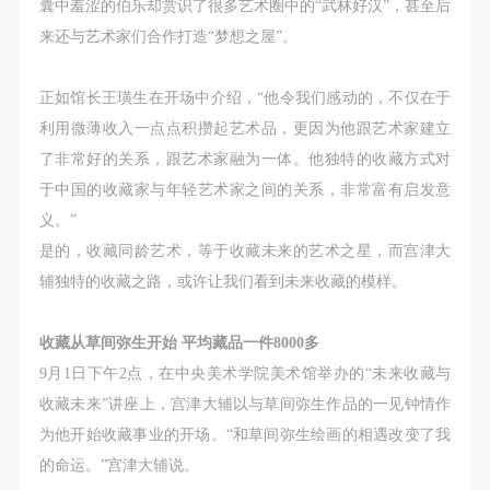
第一条
第一条
第一条
囊中羞涩的伯乐却赏识了很多艺术圈中的“武林好汉”，甚至后
本次活动公平公正、自愿参加与退出、风险与责任自
本次活动公平公正、自愿参加与退出、风险与责任自
本次活动公平公正、自愿参加与退出、风险与责任自
来还与艺术家们合作打造“梦想之屋”。
负的原则。但活动有风险，参加者应有必要的风险意
负的原则。但活动有风险，参加者应有必要的风险意
负的原则。但活动有风险，参加者应有必要的风险意
识。
识。
识。
正如馆长王璜生在开场中介绍，“他令我们感动的，不仅在于
第二条
第二条
第二条
利用微薄收入一点点积攒起艺术品，更因为他跟艺术家建立
参加本次活动者必须遵守中华人民共和国的相关法
参加本次活动者必须遵守中华人民共和国的相关法
参加本次活动者必须遵守中华人民共和国的相关法
了非常好的关系，跟艺术家融为一体。他独特的收藏方式对
律、法规，必须遵循道德和社会公德规范，并应该具
律、法规，必须遵循道德和社会公德规范，并应该具
律、法规，必须遵循道德和社会公德规范，并应该具
于中国的收藏家与年轻艺术家之间的关系，非常富有启发意
备以人为本、团结友爱、互相帮助和助人为乐的良好
备以人为本、团结友爱、互相帮助和助人为乐的良好
备以人为本、团结友爱、互相帮助和助人为乐的良好
义。”
品质。
品质。
品质。
是的，收藏同龄艺术，等于收藏未来的艺术之星，而宫津大
第三条
第三条
第三条
辅独特的收藏之路，或许让我们看到未来收藏的模样。
参加本次活动人员应该是成年人（具有完全民事行为
参加本次活动人员应该是成年人（具有完全民事行为
参加本次活动人员应该是成年人（具有完全民事行为
能力的人，18周岁以上）未成年人必须在成年人的陪
能力的人，18周岁以上）未成年人必须在成年人的陪
能力的人，18周岁以上）未成年人必须在成年人的陪
收藏从草间弥生开始
平均藏品一件8000
多
同下参观。
同下参观。
同下参观。
9月1日下午2点，在中央美术学院美术馆举办的“未来收藏与
第四条
第四条
第四条
收藏未来”讲座上，宫津大辅以与草间弥生作品的一见钟情作
参加活动者在此次活动期间的人身安全责任自负。鼓
参加活动者在此次活动期间的人身安全责任自负。鼓
参加活动者在此次活动期间的人身安全责任自负。鼓
为他开始收藏事业的开场。“和草间弥生绘画的相遇改变了我
励参加者自行购买人身安全保险。活动中一旦出现事
励参加者自行购买人身安全保险。活动中一旦出现事
励参加者自行购买人身安全保险。活动中一旦出现事
的命运。”宫津大辅说。