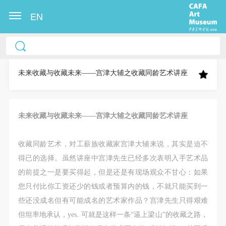
EN
中央美术学院美术馆出版授权协议书
中央美术学院美术馆出版授权协议书
中央美术学院美术馆出版授权协议书
本人完全同意《中央美术学院美术馆》（以下简
本人完全同意《中央美术学院美术馆》（以下简
本人完全同意《中央美术学院美术馆》（以下简
称“CAFAM”），愿意将本人参与中央美术学院美术馆
称“CAFAM”），愿意将本人参与中央美术学院美术馆
称“CAFAM”），愿意将本人参与中央美术学院美术馆
未来收藏与收藏未来——宫津大辅之收藏同龄艺术讲座
公共教育部组织的公益性活动（包括美术馆会员活
公共教育部组织的公益性活动（包括美术馆会员活
公共教育部组织的公益性活动（包括美术馆会员活
动）的涉及本人的图像、照片、文字、著作、活动成
动）的涉及本人的图像、照片、文字、著作、活动成
动）的涉及本人的图像、照片、文字、著作、活动成
果（如参与工作坊创作的作品）提交中央美术学院用
果（如参与工作坊创作的作品）提交中央美术学院用
果（如参与工作坊创作的作品）提交中央美术学院用
未来收藏与收藏未来——宫津大辅之收藏同龄艺术讲座
作发表、出版。中央美术学院可以以电子、网络及其
作发表、出版。中央美术学院可以以电子、网络及其
作发表、出版。中央美术学院可以以电子、网络及其
它数字媒体形式公开出版，并同意编入《中国知识资
它数字媒体形式公开出版，并同意编入《中国知识资
它数字媒体形式公开出版，并同意编入《中国知识资
收藏同龄艺术，对工薪族收藏家宫津大辅来说，其实是迫不
源总库》《中央美术学院资料库》《中央美术学院美
源总库》《中央美术学院资料库》《中央美术学院美
源总库》《中央美术学院资料库》《中央美术学院美
得已的选择。虽然讲座中宫津先生已经多次表明入手艺术品
术馆资料库》等相关资料、文献、档案机构和平台，
术馆资料库》等相关资料、文献、档案机构和平台，
术馆资料库》等相关资料、文献、档案机构和平台，
的前提之一是要买得起，但是还是有现场观众不甘心：如果
在中央美术学院中使用和在互联网上传播，同意按相
在中央美术学院中使用和在互联网上传播，同意按相
在中央美术学院中使用和在互联网上传播，同意按相
您只付比你工资还少的钱或者预算内的钱，不就只能买到一
关“章程”规定享受相关权益。
关“章程”规定享受相关权益。
关“章程”规定享受相关权益。
些还没成名但有可能成名的艺术家作品？宫津先生只得艰难
中央美术学院美术馆活动安全免责协议书
中央美术学院美术馆活动安全免责协议书
中央美术学院美术馆活动安全免责协议书
但坦率地承认，yes. 可就是这样一条“逼上梁山”的收藏之路，