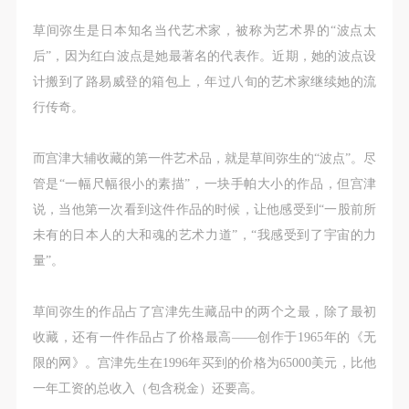
故，活动中任何非事故当事人及美术馆将不承担人身
故，活动中任何非事故当事人及美术馆将不承担人身
故，活动中任何非事故当事人及美术馆将不承担人身
事故的任何责任，但有互相援助的义务。参加活动的
事故的任何责任，但有互相援助的义务。参加活动的
事故的任何责任，但有互相援助的义务。参加活动的
草间弥生是日本知名当代艺术家，被称为艺术界的“波点太
成员应当积极主动的组织实施救援工作，但对事故本
成员应当积极主动的组织实施救援工作，但对事故本
成员应当积极主动的组织实施救援工作，但对事故本
后”，因为红白波点是她最著名的代表作。近期，她的波点设
身不承担任何法律责任和经济责任。参加本次活动者
身不承担任何法律责任和经济责任。参加本次活动者
身不承担任何法律责任和经济责任。参加本次活动者
计搬到了路易威登的箱包上，年过八旬的艺术家继续她的流
的人身安全不负有民事及相关连带责任。
的人身安全不负有民事及相关连带责任。
的人身安全不负有民事及相关连带责任。
行传奇。
第五条
第五条
第五条
参加活动者在此次活动期间应主动遵守美术馆活动秩
参加活动者在此次活动期间应主动遵守美术馆活动秩
参加活动者在此次活动期间应主动遵守美术馆活动秩
而宫津大辅收藏的第一件艺术品，就是草间弥生的“波点”。尽
序、维护美术馆场地及展示、展览、馆藏艺术作品及
序、维护美术馆场地及展示、展览、馆藏艺术作品及
序、维护美术馆场地及展示、展览、馆藏艺术作品及
管是“一幅尺幅很小的素描”，一块手帕大小的作品，但宫津
衍生品的安全。活动中一旦因个人原因造成美术馆场
衍生品的安全。活动中一旦因个人原因造成美术馆场
衍生品的安全。活动中一旦因个人原因造成美术馆场
说，当他第一次看到这件作品的时候，让他感受到“一股前所
地、空间、艺术品、衍生品等受到不同程度的损失、
地、空间、艺术品、衍生品等受到不同程度的损失、
地、空间、艺术品、衍生品等受到不同程度的损失、
未有的日本人的大和魂的艺术力道”，“我感受到了宇宙的力
破坏。活动中任何非事故当事人及美术馆将不承担相
破坏。活动中任何非事故当事人及美术馆将不承担相
破坏。活动中任何非事故当事人及美术馆将不承担相
量”。
应的责任与损失，应由参与活动者根据相应的法律条
应的责任与损失，应由参与活动者根据相应的法律条
应的责任与损失，应由参与活动者根据相应的法律条
文、组织规定进行协商和赔偿。并追究相应的法律责
文、组织规定进行协商和赔偿。并追究相应的法律责
文、组织规定进行协商和赔偿。并追究相应的法律责
草间弥生的作品占了宫津先生藏品中的两个之最，除了最初
任和经济责任。
任和经济责任。
任和经济责任。
收藏，还有一件作品占了价格最高——创作于1965年的《无
第六条
第六条
第六条
限的网》。宫津先生在1996年买到的价格为65000美元，比他
参与活动者在参与活动时应当在美术馆工作人员及活
参与活动者在参与活动时应当在美术馆工作人员及活
参与活动者在参与活动时应当在美术馆工作人员及活
一年工资的总收入（包含税金）还要高。