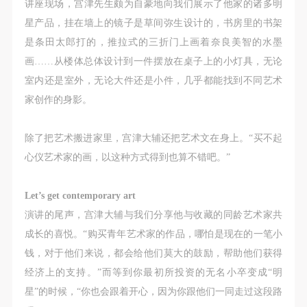
附则
附则
附则
讲座现场，宫津先生颇为自豪地向我们展示了他家的诸多明
（1）、本协议未尽事宜，经双方友好协商后可作为
（1）、本协议未尽事宜，经双方友好协商后可作为
（1）、本协议未尽事宜，经双方友好协商后可作为
星产品，挂在墙上的镜子是草间弥生设计的，书房里的书架
本协议的补充协议，并不得违反相关法律法规规定。
本协议的补充协议，并不得违反相关法律法规规定。
本协议的补充协议，并不得违反相关法律法规规定。
是条田太郎打的，推拉式的三折门上画着奈良美智的水墨
（2）、本协议自甲乙双方签字（盖章）、勾选之日
（2）、本协议自甲乙双方签字（盖章）、勾选之日
（2）、本协议自甲乙双方签字（盖章）、勾选之日
画……从楼体总体设计到一件摆放在桌子上的小灯具，无论
起生效。
起生效。
起生效。
室内还是室外，无论大件还是小件，几乎都能找到不同艺术
（3）、本协议包括纸质档和电子档，纸质档—式二
（3）、本协议包括纸质档和电子档，纸质档—式二
（3）、本协议包括纸质档和电子档，纸质档—式二
家创作的身影。
份，甲乙双方各执一份，均具有同等法律效力。
份，甲乙双方各执一份，均具有同等法律效力。
份，甲乙双方各执一份，均具有同等法律效力。
活动参与者意味着接受并承担本协议的全部义务，未
活动参与者意味着接受并承担本协议的全部义务，未
活动参与者意味着接受并承担本协议的全部义务，未
除了把艺术搬进家里，宫津大辅还把艺术文在身上。“买不起
同意者意味着放弃参加此次活动的权利。凡参加这次
同意者意味着放弃参加此次活动的权利。凡参加这次
同意者意味着放弃参加此次活动的权利。凡参加这次
心仪艺术家的画，以这种方式得到也算不错吧。”
活动前，必须事先与自己的家属沟通，取得家属同
活动前，必须事先与自己的家属沟通，取得家属同
活动前，必须事先与自己的家属沟通，取得家属同
意，同时知晓并同意本免责声明。参加者签名/勾选
意，同时知晓并同意本免责声明。参加者签名/勾选
意，同时知晓并同意本免责声明。参加者签名/勾选
Let’s get contemporary art
后，视作其家属也已知晓并同意。
后，视作其家属也已知晓并同意。
后，视作其家属也已知晓并同意。
演讲的尾声，宫津大辅与我们分享他与收藏的同龄艺术家共
我已认真阅读上述条款，并且同意。
我已认真阅读上述条款，并且同意。
我已认真阅读上述条款，并且同意。
成长的喜悦。“购买青年艺术家的作品，哪怕是现在的一笔小
钱，对于他们来说，都会给他们莫大的鼓励，帮助他们获得
经济上的支持。”而等到你最初所投资的无名小卒变成“明
星”的时候，“你也会跟着开心，因为你跟他们一同走过这段路