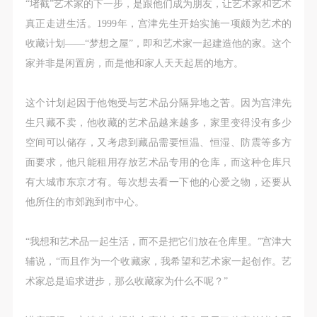
（1）、拍摄内容 乙方拍摄的带有甲方肖像的作品内
（1）、拍摄内容 乙方拍摄的带有甲方肖像的作品内
（1）、拍摄内容 乙方拍摄的带有甲方肖像的作品内
“堵截”艺术家的下一步，是跟他们成为朋友，让艺术家和艺术
容包括：①中央美术学院美术馆②中央美术学院校园
容包括：①中央美术学院美术馆②中央美术学院校园
容包括：①中央美术学院美术馆②中央美术学院校园
真正走进生活。1999年，宫津先生开始实施一项颇为艺术的
内○3由中央美术学院公共教育部策划或执行的一切活
内○3由中央美术学院公共教育部策划或执行的一切活
内○3由中央美术学院公共教育部策划或执行的一切活
收藏计划——“梦想之屋”，即和艺术家一起建造他的家。这个
动。
动。
动。
家并非是闲置房，而是他和家人天天起居的地方。
（2）、使用形式 用于中央美术学院图书出版、销售
（2）、使用形式 用于中央美术学院图书出版、销售
（2）、使用形式 用于中央美术学院图书出版、销售
附带光盘及宣传资料。
附带光盘及宣传资料。
附带光盘及宣传资料。
这个计划起因于他饱受与艺术品分隔异地之苦。因为宫津先
（3）、使用地域范围
（3）、使用地域范围
（3）、使用地域范围
生只藏不卖，他收藏的艺术品越来越多，家里变得没有多少
适用地域范围包括国内和国外。
适用地域范围包括国内和国外。
适用地域范围包括国内和国外。
空间可以储存，又考虑到藏品需要恒温、恒湿、防震等多方
使用肖像的媒介限于不损害甲方肖像权的任何媒介
使用肖像的媒介限于不损害甲方肖像权的任何媒介
使用肖像的媒介限于不损害甲方肖像权的任何媒介
面要求，他只能租用存放艺术品专用的仓库，而这种仓库只
（如杂志、网络等）。
（如杂志、网络等）。
（如杂志、网络等）。
有大城市东京才有。每次想去看一下他的心爱之物，还要从
三、肖像权使用期限
三、肖像权使用期限
三、肖像权使用期限
他所住的市郊跑到市中心。
永久使用。
永久使用。
永久使用。
四、许可使用费用
四、许可使用费用
四、许可使用费用
“我想和艺术品一起生活，而不是把它们放在仓库里。”宫津大
带有甲方肖像作品的拍摄费用由乙方承担。
带有甲方肖像作品的拍摄费用由乙方承担。
带有甲方肖像作品的拍摄费用由乙方承担。
辅说，“而且作为一个收藏家，我希望和艺术家一起创作。艺
乙方于拍摄完带有甲方肖像的作品无需支付甲方任何
乙方于拍摄完带有甲方肖像的作品无需支付甲方任何
乙方于拍摄完带有甲方肖像的作品无需支付甲方任何
术家总是追求进步，那么收藏家为什么不呢？”
费用。
费用。
费用。