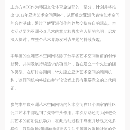
第一条
第一条
第一条
主办方ACC作为韩国文化体育旅游部的一部分，计划并将推
本次活动公平公正、自愿参加与退出、风险与责任自
本次活动公平公正、自愿参加与退出、风险与责任自
本次活动公平公正、自愿参加与退出、风险与责任自
出“2012年亚洲艺术空间网络”，从而奠定亚洲代表性艺术空间
负的原则。但活动有风险，参加者应有必要的风险意
负的原则。但活动有风险，参加者应有必要的风险意
负的原则。但活动有风险，参加者应有必要的风险意
的合作基础，通过了解亚洲创作的趋势交换各自的观点。本
识。
识。
识。
次活动要为亚洲公众艺术的意义和脚步注入新的光明，启发
第二条
第二条
第二条
深入探讨，在整个艺术界激发对该主题的持续兴趣。
参加本次活动者必须遵守中华人民共和国的相关法
参加本次活动者必须遵守中华人民共和国的相关法
参加本次活动者必须遵守中华人民共和国的相关法
律、法规，必须遵循道德和社会公德规范，并应该具
律、法规，必须遵循道德和社会公德规范，并应该具
律、法规，必须遵循道德和社会公德规范，并应该具
本年度的亚洲艺术空间网络除了分享各艺术空间当前的创作
备以人为本、团结友爱、互相帮助和助人为乐的良好
备以人为本、团结友爱、互相帮助和助人为乐的良好
备以人为本、团结友爱、互相帮助和助人为乐的良好
趋势、共同发展持续追求的项目外，旨在建立一个先进的团
品质。
品质。
品质。
体类型。在研讨会期间，计划建立亚洲艺术空间的顾问机
第三条
第三条
第三条
构，该顾问机构将提出并讨论议程上具有重要意义的当代问
参加本次活动人员应该是成年人（具有完全民事行为
参加本次活动人员应该是成年人（具有完全民事行为
参加本次活动人员应该是成年人（具有完全民事行为
题。
能力的人，18周岁以上）未成年人必须在成年人的陪
能力的人，18周岁以上）未成年人必须在成年人的陪
能力的人，18周岁以上）未成年人必须在成年人的陪
同下参观。
同下参观。
同下参观。
参与本年度亚洲艺术空间网络的艺术空间在11个国家的社区
第四条
第四条
第四条
快捷登录
帐号密码登录
公共艺术中都起到了先锋带头作用。本次活动还将为推进公
参加活动者在此次活动期间的人身安全责任自负。鼓
参加活动者在此次活动期间的人身安全责任自负。鼓
参加活动者在此次活动期间的人身安全责任自负。鼓
共艺术的前沿提供动力，在此活动过程中尊重并珍视文化多
励参加者自行购买人身安全保险。活动中一旦出现事
励参加者自行购买人身安全保险。活动中一旦出现事
励参加者自行购买人身安全保险。活动中一旦出现事
样性。鼓励当地和国际组织更多关注平等吸收当地社区的分