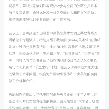
发送验证码
故，活动中任何非事故当事人及美术馆将不承担人身
故，活动中任何非事故当事人及美术馆将不承担人身
故，活动中任何非事故当事人及美术馆将不承担人身
手机号码
期项目，同时注意策划和客观估计参与空间的社区公共艺术
事故的任何责任，但有互相援助的义务。参加活动的
事故的任何责任，但有互相援助的义务。参加活动的
事故的任何责任，但有互相援助的义务。参加活动的
手机号码将作为您的登录账号
项目及其效果。通过比较和分析各空间过去和现在的活动，
成员应当积极主动的组织实施救援工作，但对事故本
成员应当积极主动的组织实施救援工作，但对事故本
成员应当积极主动的组织实施救援工作，但对事故本
相信未来能够找到更具前瞻性的可选方法。
身不承担任何法律责任和经济责任。参加本次活动者
身不承担任何法律责任和经济责任。参加本次活动者
身不承担任何法律责任和经济责任。参加本次活动者
的人身安全不负有民事及相关连带责任。
的人身安全不负有民事及相关连带责任。
的人身安全不负有民事及相关连带责任。
验证码
会议上，唐斌副馆长围绕着中央美院美术馆的公共教育系列
第五条
第五条
第五条
登录
活动做了专题演讲，特别介绍了我馆的“大学与美术馆”的构成
参加活动者在此次活动期间应主动遵守美术馆活动秩
参加活动者在此次活动期间应主动遵守美术馆活动秩
参加活动者在此次活动期间应主动遵守美术馆活动秩
及举办过的公共教育活动，比如2011年“高雅艺术进校园”系列
序、维护美术馆场地及展示、展览、馆藏艺术作品及
序、维护美术馆场地及展示、展览、馆藏艺术作品及
序、维护美术馆场地及展示、展览、馆藏艺术作品及
可使用雅昌艺术网会员账户登录
活动、高校系列讲座、美术馆之夜、“触摸典藏”、“无声日”等
衍生品的安全。活动中一旦因个人原因造成美术馆场
衍生品的安全。活动中一旦因个人原因造成美术馆场
衍生品的安全。活动中一旦因个人原因造成美术馆场
等；同时也向与会者介绍了我馆的品牌项目“CAFAM泛主题
地、空间、艺术品、衍生品等受到不同程度的损失、
地、空间、艺术品、衍生品等受到不同程度的损失、
地、空间、艺术品、衍生品等受到不同程度的损失、
展”、“未来展”和“千里之行”计划。在会议讨论中就大家关注
破坏。活动中任何非事故当事人及美术馆将不承担相
破坏。活动中任何非事故当事人及美术馆将不承担相
破坏。活动中任何非事故当事人及美术馆将不承担相
的驻留艺术家问题，结合海外留学生群体和中央美院的实例
应的责任与损失，应由参与活动者根据相应的法律条
应的责任与损失，应由参与活动者根据相应的法律条
应的责任与损失，应由参与活动者根据相应的法律条
做了分析和介绍。
文、组织规定进行协商和赔偿。并追究相应的法律责
文、组织规定进行协商和赔偿。并追究相应的法律责
文、组织规定进行协商和赔偿。并追究相应的法律责
任和经济责任。
任和经济责任。
任和经济责任。
唐斌副馆长指出，当代中国的高等教育正处于变革之中，这
第六条
第六条
第六条
是全球化时代对教育提出的挑战。蔡元培曾言“大学者，研究
参与活动者在参与活动时应当在美术馆工作人员及活
参与活动者在参与活动时应当在美术馆工作人员及活
参与活动者在参与活动时应当在美术馆工作人员及活
高深学问者也”，提出大学教育应“思想自由，兼容并包”，以