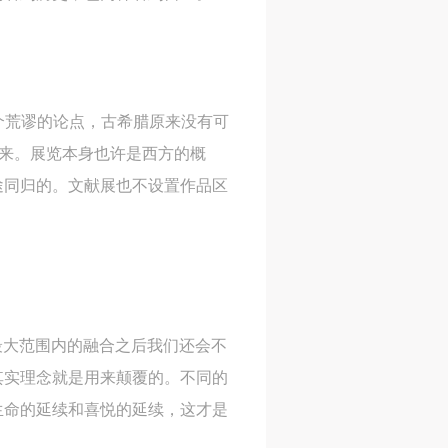
身
身
身
承
承
承
个荒谬的论点，古希腊原来没有可
主
主
主
未来。展览本身也许是西方的概
参
参
参
途同归的。文献展也不设置作品区
及
及
及
美
美
美
任
任
任
最大范围内的融合之后我们还会不
据
据
据
其实理念就是用来颠覆的。不同的
济
济
济
生命的延续和喜悦的延续，这才是