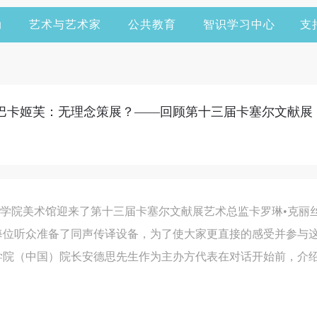
动
艺术与艺术家
公共教育
智识学习中心
支
•巴卡姬芙：无理念策展？——回顾第十三届卡塞尔文献展
0中央美术学院美术馆迎来了第十三届卡塞尔文献展艺术总监卡罗琳•克
每位听众准备了同声传译设备，为了使大家更直接的感受并参与
学院（中国）院长安德思先生作为主办方代表在对话开始前，介绍
。