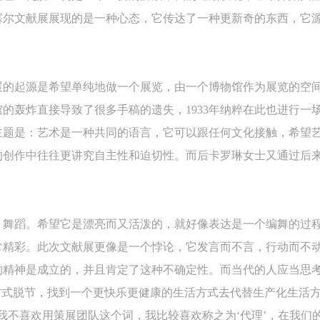
塞尔文献展展现的是一种心态，它传达了一种更新奇的东西，它
展的起源是希望单纯地做一个展览，由一个博物馆作为展览的空
展馆的轰炸直接导致了很多手稿的遗失，1933年纳粹在此也进行
主题是：艺术是一种共同的语言，它可以跟任何文化接触，希望
的创作中往往更讲究自主性和迫切性。而后卡罗琳女士又通过后
快捷登录
帐号密码登录
：舞蹈。希望它是漂亮而又活泼的，就好像表达是一个编舞的过
中央美术学院美术馆出版授权协议书
中央美术学院美术馆出版授权协议书
中央美术学院美术馆出版授权协议书
常精彩。此次文献展更像是一个悖论，它发言而不言，行动而不
手机号码
发送验证码
本人完全同意《中央美术学院美术馆》（以下简称“CAFAM”），愿意将本
本人完全同意《中央美术学院美术馆》（以下简称“CAFAM”），愿意将本
本人完全同意《中央美术学院美术馆》（以下简称“CAFAM”），愿意将本
的精神是成立的，并且肯定了这种不确定性。而当代的人应当思
参与中央美术学院美术馆公共教育部组织的公益性活动（包括美术馆会员
参与中央美术学院美术馆公共教育部组织的公益性活动（包括美术馆会员
参与中央美术学院美术馆公共教育部组织的公益性活动（包括美术馆会员
手机号码将作为您的登录账号
方式脱节，找到一个更快乐更健康的生活方式去代替生产化生活
动）的涉及本人的图像、照片、文字、著作、活动成果（如参与工作坊创
动）的涉及本人的图像、照片、文字、著作、活动成果（如参与工作坊创
动）的涉及本人的图像、照片、文字、著作、活动成果（如参与工作坊创
我不喜欢用策展团队这个词，我比较喜欢称之为‘代理’，在我们
验证码