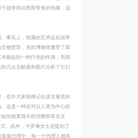
源于战争和法西斯带来的伤痛，这
间。事实上，馆藏的艺术品在战争
一场文物焚毁，至此博物馆遭受了双
艺术能起到一种疗伤的作用，而西
来的几次文献展和图片分析了它们
程，也许大家很难记住这次展览的
动。这是一种反对以人类为中心的
人
人
人
考如何脱离现今的消费和享乐文
活
活
活
方式。此外，卡罗琳女士还提到了
作
作
作
的策展代理中，每一个代理人都有