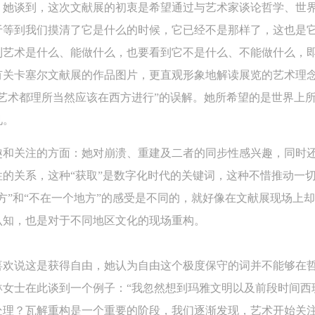
。她谈到，这次文献展的初衷是希望通过与艺术家谈论哲学、世
于等到我们摸清了它是什么的时候，它已经不是那样了，这也是它
到艺术是什么、能做什么，也要看到它不是什么、不能做什么，即
有关卡塞尔文献展的作品图片，更直观形象地解读展览的艺术理
艺术都理所当然应该在西方进行”的误解。她所希望的是世界上
见。
趣和关注的方面：她对崩溃、重建及二者的同步性感兴趣，同时
的关系，这种“获取”是数字化时代的关键词，这种不惜推动一
方”和“不在一个地方”的感受是不同的，就好像在文献展现场上
认知，也是对于不同地区文化的现场重构。
喜欢说这是获得自由，她认为自由这个极度保守的词并不能够在
琳女士在此谈到一个例子：“我忽然想到玛雅文明以及前段时间西
处理？瓦解重构是一个重要的阶段，我们逐渐发现，艺术开始关