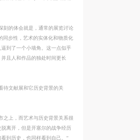
网
网
网
央
央
央
案
案
案
深刻的体会就是，通常的展览讨论
”规
”规
”规
”的同步性，艺术的实体化和物质化
人逼到了一个小墙角。这一点似乎
。并且人和作品的独处时间更长
风
风
风
看待文献展和它历史背景的关
德
德
德
的
的
的
市之上，而艺术与历史背景关系很
史脱离开，但是开塞尔的战争经历
看到历史，也同样看到自己。”