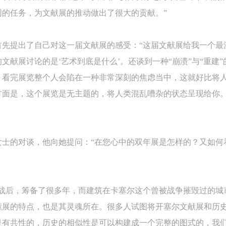
的作品）提交中央美术学院用作发表、出版。中央美术学院可以以电子、
的作品）提交中央美术学院用作发表、出版。中央美术学院可以以电子、
的作品）提交中央美术学院用作发表、出版。中央美术学院可以以电子、
同的任务，为文献展的推动做出了很大的贡献。”
络及其它数字媒体形式公开出版，并同意编入《中国知识资源总库》《中
络及其它数字媒体形式公开出版，并同意编入《中国知识资源总库》《中
络及其它数字媒体形式公开出版，并同意编入《中国知识资源总库》《中
美术学院资料库》《中央美术学院美术馆资料库》等相关资料、文献、档
美术学院资料库》《中央美术学院美术馆资料库》等相关资料、文献、档
美术学院资料库》《中央美术学院美术馆资料库》等相关资料、文献、档
登录
首先提出了自己对这一届文献展的感受：“这届文献展给我一个最
机构和平台，在中央美术学院中使用和在互联网上传播，同意按相关“章程
机构和平台，在中央美术学院中使用和在互联网上传播，同意按相关“章程
机构和平台，在中央美术学院中使用和在互联网上传播，同意按相关“章程
文献展讨论的是‘艺术到底是什么’。还谈到一种“崩溃”与“重建
可使用雅昌艺术网会员账户登录
定享受相关权益。
定享受相关权益。
定享受相关权益。
，看完展览整个人会陷在一种非常深刻的焦虑当中，这就好比将
中央美术学院美术馆活动安全免责协议书
中央美术学院美术馆活动安全免责协议书
中央美术学院美术馆活动安全免责协议书
方面是，这个展览是无主题的，将人类混乱嘈杂的状态呈现给你
第一条
第一条
第一条
本次活动公平公正、自愿参加与退出、风险与责任自负的原则。但活动有
本次活动公平公正、自愿参加与退出、风险与责任自负的原则。但活动有
本次活动公平公正、自愿参加与退出、风险与责任自负的原则。但活动有
险，参加者应有必要的风险意识。
险，参加者应有必要的风险意识。
险，参加者应有必要的风险意识。
女士的对谈，他向她提问：“在您心中的双年展是怎样的？又如何
第二条
第二条
第二条
参加本次活动者必须遵守中华人民共和国的相关法律、法规，必须遵循道
参加本次活动者必须遵守中华人民共和国的相关法律、法规，必须遵循道
参加本次活动者必须遵守中华人民共和国的相关法律、法规，必须遵循道
和社会公德规范，并应该具备以人为本、团结友爱、互相帮助和助人为乐
和社会公德规范，并应该具备以人为本、团结友爱、互相帮助和助人为乐
和社会公德规范，并应该具备以人为本、团结友爱、互相帮助和助人为乐
良好品质。
良好品质。
良好品质。
于战后，筹备了很多年，而建筑在卡塞尔这个曾被战争摧毁过的城
第三条
第三条
第三条
献展的特点，也是其灵魂所在。很多人试图将开塞尔文献展和历
参加本次活动人员应该是成年人（具有完全民事行为能力的人，18周岁以
参加本次活动人员应该是成年人（具有完全民事行为能力的人，18周岁以
参加本次活动人员应该是成年人（具有完全民事行为能力的人，18周岁以
是有共性的，历史的相似性是可以构建成一个完整的图式的，我们