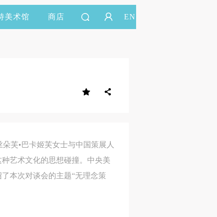
持美术馆
商店
EN
丽丝朵芙•巴卡姬芙女士与中国策展人
这种艺术文化的思想碰撞。中央美
了本次对谈会的主题“无理念策