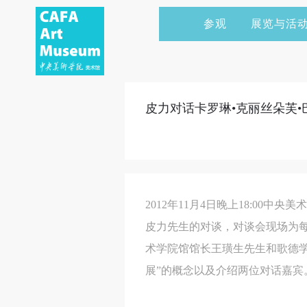
参观
展览与活
当前展览
艺术家&典藏
CAFAM 讲座
会员
展览预告
学术研究
CAFAM 课程
企业赞助
皮力对话卡罗琳•克丽丝朵芙
展览回顾
艺术出版
CAFAM 体验
捐赠
数字美术馆
志愿者
资讯
合作伙伴
2012年11月4日晚上18:0
举办活动
皮力先生的对谈，对谈会现场为
术学院馆馆长王璜生先生和歌德
展”的概念以及介绍两位对话嘉宾