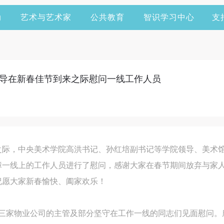
动
艺术与艺术家
公共教育
智识学习中心
支
导在新春佳节到来之际慰问一线工作人员
到来之际，中央美术学院高洪书记、孙红培副书记等学院领导、美术
障一线上的工作人员进行了慰问，感谢大家在春节期间放弃与家
祝愿大家新春愉快、阖家欢乐！
与三家物业公司的主管及部分坚守在工作一线的同志们见面慰问。
快捷登录
帐号密码登录