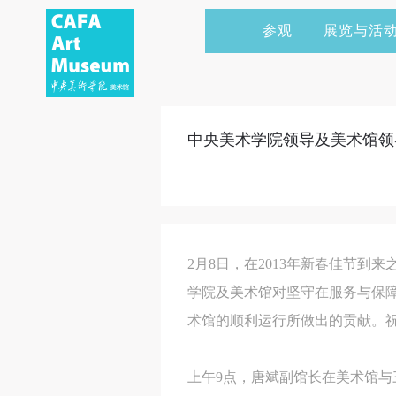
参观
展览与活
当前展览
艺术家&典藏
CAFAM 讲座
会员
展览预告
学术研究
CAFAM 课程
企业赞助
中央美术学院领导及美术馆领
展览回顾
艺术出版
CAFAM 体验
捐赠
数字美术馆
志愿者
资讯
合作伙伴
2月8日，在2013年新春佳节
举办活动
学院及美术馆对坚守在服务与保
术馆的顺利运行所做出的贡献。
上午9点，唐斌副馆长在美术馆