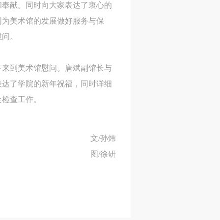
和奉献。同时向大家表达了衷心的
同为美术馆的发展做好服务与保
人
人
人
慰问。
活
活
活
作
作
作
下来到美术馆慰问。唐斌副馆长与
网
网
网
表达了学院的新年祝福，同时详细
央
央
央
全检查工作。
案
案
案
”规
”规
”规
文/孙炜
图/徐研
风
风
风