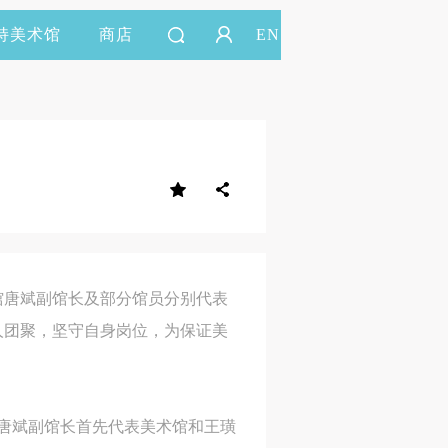
持美术馆
商店
EN
馆唐斌副馆长及部分馆员分别代表
人团聚，坚守自身岗位，为保证美
唐斌副馆长首先代表美术馆和王璜