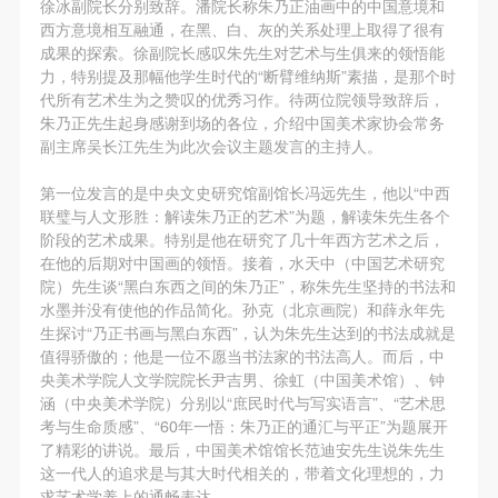
徐冰副院长分别致辞。潘院长称朱乃正油画中的中国意境和
第一条
第一条
第一条
西方意境相互融通，在黑、白、灰的关系处理上取得了很有
本次活动公平公正、自愿参加与退出、风险与责任自
本次活动公平公正、自愿参加与退出、风险与责任自
本次活动公平公正、自愿参加与退出、风险与责任自
成果的探索。徐副院长感叹朱先生对艺术与生俱来的领悟能
负的原则。但活动有风险，参加者应有必要的风险意
负的原则。但活动有风险，参加者应有必要的风险意
负的原则。但活动有风险，参加者应有必要的风险意
力，特别提及那幅他学生时代的“断臂维纳斯”素描，是那个时
代所有艺术生为之赞叹的优秀习作。待两位院领导致辞后，
识。
识。
识。
朱乃正先生起身感谢到场的各位，介绍中国美术家协会常务
第二条
第二条
第二条
副主席吴长江先生为此次会议主题发言的主持人。
参加本次活动者必须遵守中华人民共和国的相关法
参加本次活动者必须遵守中华人民共和国的相关法
参加本次活动者必须遵守中华人民共和国的相关法
第一位发言的是中央文史研究馆副馆长冯远先生，他以“中西
律、法规，必须遵循道德和社会公德规范，并应该具
律、法规，必须遵循道德和社会公德规范，并应该具
律、法规，必须遵循道德和社会公德规范，并应该具
联璧与人文形胜：解读朱乃正的艺术”为题，解读朱先生各个
备以人为本、团结友爱、互相帮助和助人为乐的良好
备以人为本、团结友爱、互相帮助和助人为乐的良好
备以人为本、团结友爱、互相帮助和助人为乐的良好
快捷登录
帐号密码登录
阶段的艺术成果。特别是他在研究了几十年西方艺术之后，
品质。
品质。
品质。
在他的后期对中国画的领悟。接着，水天中（中国艺术研究
院）先生谈“黑白东西之间的朱乃正”，称朱先生坚持的书法和
第三条
第三条
第三条
水墨并没有使他的作品简化。孙克（北京画院）和薛永年先
参加本次活动人员应该是成年人（具有完全民事行为
参加本次活动人员应该是成年人（具有完全民事行为
参加本次活动人员应该是成年人（具有完全民事行为
发送验证码
生探讨“乃正书画与黑白东西”，认为朱先生达到的书法成就是
手机号码
能力的人，18周岁以上）未成年人必须在成年人的陪
能力的人，18周岁以上）未成年人必须在成年人的陪
能力的人，18周岁以上）未成年人必须在成年人的陪
值得骄傲的；他是一位不愿当书法家的书法高人。而后，中
手机号码将作为您的登录账号
央美术学院人文学院院长尹吉男、徐虹（中国美术馆）、钟
同下参观。
同下参观。
同下参观。
涵（中央美术学院）分别以“庶民时代与写实语言”、“艺术思
第四条
第四条
第四条
考与生命质感”、“60年一悟：朱乃正的通汇与平正”为题展开
参加活动者在此次活动期间的人身安全责任自负。鼓
参加活动者在此次活动期间的人身安全责任自负。鼓
参加活动者在此次活动期间的人身安全责任自负。鼓
了精彩的讲说。最后，中国美术馆馆长范迪安先生说朱先生
验证码
这一代人的追求是与其大时代相关的，带着文化理想的，力
励参加者自行购买人身安全保险。活动中一旦出现事
励参加者自行购买人身安全保险。活动中一旦出现事
励参加者自行购买人身安全保险。活动中一旦出现事
求艺术学养上的通畅表达。