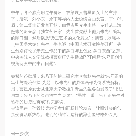
登录
故，活动中任何非事故当事人及美术馆将不承担人身
故，活动中任何非事故当事人及美术馆将不承担人身
故，活动中任何非事故当事人及美术馆将不承担人身
事故的任何责任，但有互相援助的义务。参加活动的
事故的任何责任，但有互相援助的义务。参加活动的
事故的任何责任，但有互相援助的义务。参加活动的
中午，各位嘉宾用过午餐后，在策展人曹星原女士的主持
可使用雅昌艺术网会员账户登录
下，唐斌、刘小东、余丁等界内人士纷纷自由发言。下午2时
成员应当积极主动的组织实施救援工作，但对事故本
成员应当积极主动的组织实施救援工作，但对事故本
成员应当积极主动的组织实施救援工作，但对事故本
后，第二场主题发言开始，由尹吉男先生主持，专程从上海
身不承担任何法律责任和经济责任。参加本次活动者
身不承担任何法律责任和经济责任。参加本次活动者
身不承担任何法律责任和经济责任。参加本次活动者
赶来的谢春彦（独立艺评家）先生首先献上他为朱先生编写
的人身安全不负有民事及相关连带责任。
的人身安全不负有民事及相关连带责任。
的人身安全不负有民事及相关连带责任。
的顺口溜，然后谈及“乃正艺术的文化意义”；接着，刘曦林
（中国美术馆）先生、牛克诚（中国艺术研究院美研所）先
第五条
第五条
第五条
生分别讨论了朱先生作品中的黑白与五色及“黑白东西”之东。
参加活动者在此次活动期间应主动遵守美术馆活动秩
参加活动者在此次活动期间应主动遵守美术馆活动秩
参加活动者在此次活动期间应主动遵守美术馆活动秩
中央美院人文学院教授曹庆晖先生播放PPT阐释“朱乃正创作
序、维护美术馆场地及展示、展览、馆藏艺术作品及
序、维护美术馆场地及展示、展览、馆藏艺术作品及
序、维护美术馆场地及展示、展览、馆藏艺术作品及
视角衍变中的中西问题”.
衍生品的安全。活动中一旦因个人原因造成美术馆场
衍生品的安全。活动中一旦因个人原因造成美术馆场
衍生品的安全。活动中一旦因个人原因造成美术馆场
短暂的茶歇后，朱乃正的博士研究生李荣林先生就“朱乃正的
地、空间、艺术品、衍生品等受到不同程度的损失、
地、空间、艺术品、衍生品等受到不同程度的损失、
地、空间、艺术品、衍生品等受到不同程度的损失、
写生与造境刍探”为题，以朱先生的具体画作为例系统解析。
破坏。活动中任何非事故当事人及美术馆将不承担相
破坏。活动中任何非事故当事人及美术馆将不承担相
破坏。活动中任何非事故当事人及美术馆将不承担相
另，曹星原女士及北京大学教授朱青生先生各自发表了“书法
用笔：朱乃正的绘画悟性之灵泉”、“墨性二重：朱乃正先生对
应的责任与损失，应由参与活动者根据相应的法律条
应的责任与损失，应由参与活动者根据相应的法律条
应的责任与损失，应由参与活动者根据相应的法律条
笔墨的历史性贡献”相关解说。
文、组织规定进行协商和赔偿。并追究相应的法律责
文、组织规定进行协商和赔偿。并追究相应的法律责
文、组织规定进行协商和赔偿。并追究相应的法律责
会议尾声，孙景波等老学者们踊跃讨论发言，让研讨会的气
任和经济责任。
任和经济责任。
任和经济责任。
氛变得活跃热烈。他们的精神让这样的聚会显得格外金贵。
第六条
第六条
第六条
参与活动者在参与活动时应当在美术馆工作人员及活
参与活动者在参与活动时应当在美术馆工作人员及活
参与活动者在参与活动时应当在美术馆工作人员及活
何一沙\文