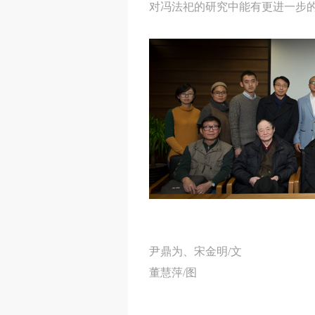
对冯法祀的研究中能有更进一步
尹鼎为、宋金明/文
董慧萍/图