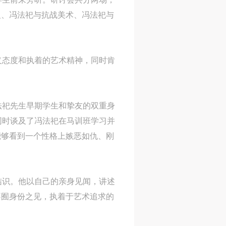
义、冯法祀与抗战美术、冯法祀与
义态度和执着的艺术精神，同时肯
冯法祀先生早期学生和挚友的双重身
同时谈及了冯法祀在马训班学习并
能够看到一个性格上嫉恶如仇、刚
结识。他以自己的亲身见闻，讲述
不囿身份之见，执着于艺术追求的