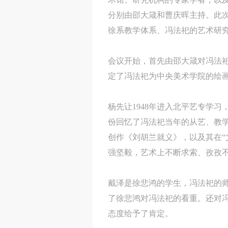
分别由邵大箴和曹庆晖主持。此次
徐系教学体系、冯法祀的艺术研
会议开始，首先由邵大箴对冯法
定了冯法祀为中央美术学院的绘
杨先让1948年进入北平艺专学
份回忆了冯法祀当年的从艺、教
创作《刘胡兰就义》，以及其在“
强坚毅，艺术上不断求索、孜孜
戴泽是徐悲鸿的学生，冯法祀的
了徐悲鸿对冯法祀的看重。还对冯
态度给予了肯定。