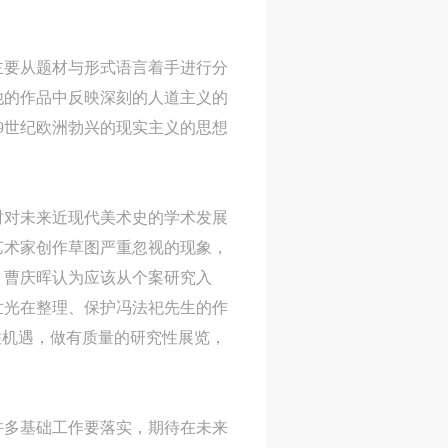
主要从题材与形式语言着手进行分
身
身
身
他的作品中反映深刻的人道主义的
承
承
承
9世纪欧洲勃兴的现实主义的思想
主
主
主
参
参
参
时对未来近现代美术史的学术发展
艺术家创作草图严重忽视的现象，
及
及
及
，曹庆晖认为应该从个案研究入
美
美
美
世光在整理、保护冯法祀先生的作
任
任
任
住机遇，做有质量的研究性展览，
据
据
据
济
济
济
许多基础工作要落实，期待在未来