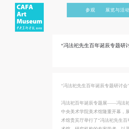
参观
展览与活
当前展览
艺术家&典藏
CAFAM 讲座
会员
展览预告
学术研究
CAFAM 课程
企业赞助
“冯法祀先生百年诞辰专题研
展览回顾
艺术出版
CAFAM 体验
捐赠
数字美术馆
志愿者
资讯
合作伙伴
“冯法祀先生百年诞辰专题研讨会
举办活动
冯法祀百年诞辰专题展——冯法祀的
中央美术学院美术馆隆重开幕，展
术馆贵宾厅举行了“冯法祀先生百
术馆、研究机构的专家学者，以