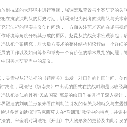
的作品）提交中央美术学院用作发表、出版。中央美术学院可以以电子、
的作品）提交中央美术学院用作发表、出版。中央美术学院可以以电子、
的作品）提交中央美术学院用作发表、出版。中央美术学院可以以电子、
动放到抗战的大环境中进行审视，强调宏观背景与个案研究的关
络及其它数字媒体形式公开出版，并同意编入《中国知识资源总库》《中
络及其它数字媒体形式公开出版，并同意编入《中国知识资源总库》《中
络及其它数字媒体形式公开出版，并同意编入《中国知识资源总库》《中
法祀在抗敌演剧队的历史时期，以冯法祀为例考察演剧队与美术
美术学院资料库》《中央美术学院美术馆资料库》等相关资料、文献、档
美术学院资料库》《中央美术学院美术馆资料库》等相关资料、文献、档
美术学院资料库》《中央美术学院美术馆资料库》等相关资料、文献、档
登录
研究冯法祀的现实主义创作问题，一方面关注艺术家的在场与视
机构和平台，在中央美术学院中使用和在互联网上传播，同意按相关“章程
机构和平台，在中央美术学院中使用和在互联网上传播，同意按相关“章程
机构和平台，在中央美术学院中使用和在互联网上传播，同意按相关“章程
工作环境等角度分析其形成的原因。赵昆从抗战美术宏观谈起，
可使用雅昌艺术网会员账户登录
定享受相关权益。
定享受相关权益。
定享受相关权益。
过冯法祀个案研究，对大后方美术的整体结构和议程做一个详细
中央美术学院美术馆活动安全免责协议书
中央美术学院美术馆活动安全免责协议书
中央美术学院美术馆活动安全免责协议书
辰展的工作以及如何筹备和举办一个有价值的学术展览的问题，
第一条
第一条
第一条
、中国美术研究当中的意义。
本次活动公平公正、自愿参加与退出、风险与责任自负的原则。但活动有
本次活动公平公正、自愿参加与退出、风险与责任自负的原则。但活动有
本次活动公平公正、自愿参加与退出、风险与责任自负的原则。但活动有
险，参加者应有必要的风险意识。
险，参加者应有必要的风险意识。
险，参加者应有必要的风险意识。
点，吴雪杉从冯法祀的《镇南关》出发，对画作的作画时间、创
第二条
第二条
第二条
家”寓意，冯法祀《镇南关》中出现的图式在抗战时期是比较经
参加本次活动者必须遵守中华人民共和国的相关法律、法规，必须遵循道
参加本次活动者必须遵守中华人民共和国的相关法律、法规，必须遵循道
参加本次活动者必须遵守中华人民共和国的相关法律、法规，必须遵循道
冯法祀类似的具有“民族国家”寓意的绘画作品进行了深入探讨
和社会公德规范，并应该具备以人为本、团结友爱、互相帮助和助人为乐
和社会公德规范，并应该具备以人为本、团结友爱、互相帮助和助人为乐
和社会公德规范，并应该具备以人为本、团结友爱、互相帮助和助人为乐
术界塑造的刘胡兰形象来看由刘胡兰引发的有关英雄就义与主题
良好品质。
良好品质。
良好品质。
，通过多篇文献梳理马克西莫夫在“马训班”教学中的特点，并集
第三条
第三条
第三条
方法的。宋金明对冯法祀《开山》中人物形象的更替及由此引发
参加本次活动人员应该是成年人（具有完全民事行为能力的人，18周岁以
参加本次活动人员应该是成年人（具有完全民事行为能力的人，18周岁以
参加本次活动人员应该是成年人（具有完全民事行为能力的人，18周岁以