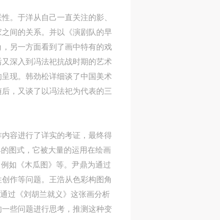
网
网
网
联性。于洋从自己一直关注的影、
央
央
央
家之间的关系。并以《演剧队的早
案
案
案
角，另一方面看到了画中特有的戏
”规
”规
”规
后又深入到冯法祀抗战时期的艺术
的呈现。韩劲松详细谈了中国美术
随后，又谈了以冯法祀为代表的三
风
风
风
作内容进行了详实的考证，最终得
典的图式，它被大量的运用在绘画
德
德
德
，例如《木瓜图》等。尹鼎为通过
的
的
的
性创作等问题。王浩从色彩构图角
中通过《刘胡兰就义》这张画分析
的一些问题进行思考，推测这种变