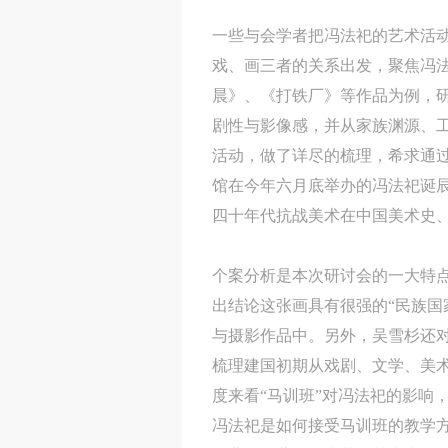
一些与会学者把冯法祀的艺术活
戏、画三者的关系出发，聚焦冯
晨》、《打铁厂》等作品为例，
剧性与影像感，并从家族渊源、
活动，做了详尽的梳理，希求通
馆在今年六月底举办的冯法祀诞
四十年代抗战美术在中国美术史
个案分析是本次研讨会的一大特
出结论这张画具有很强的“民族国
与摄影作品中。另外，吴雪杉还对
梳理建国初期从戏剧、文学、美
度来看“马训班”对冯法祀的影响
冯法祀是如何接受马训班的教学