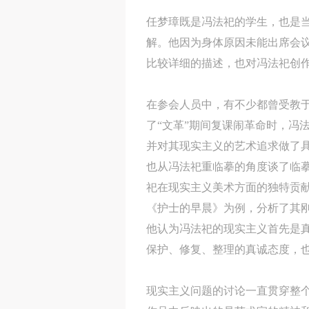
任梦璋既是冯法祀的学生，也是当
解。他因为身体原因未能出席会议
比较详细的描述，也对冯法祀创
在参会人员中，有不少都曾受教
了“文革”期间复课闹革命时，冯
并对其现实主义的艺术追求做了
也从冯法祀重临摹的角度谈了临
祀在现实主义美术方面的独特贡
《护士的早晨》为例，分析了其刚
他认为冯法祀的现实主义首先是真
保护、修复、整理的真诚态度，
现实主义问题的讨论一直贯穿整