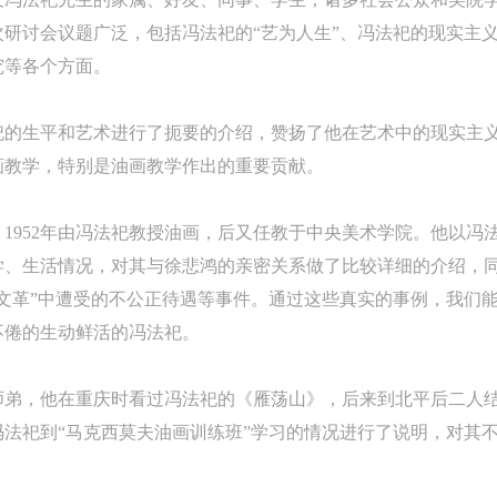
研讨会议题广泛，包括冯法祀的“艺为人生”、冯法祀的现实主
究等各个方面。
祀的生平和艺术进行了扼要的介绍，赞扬了他在艺术中的现实主
画教学，特别是油画教学作出的重要贡献。
习，1952年由冯法祀教授油画，后又任教于中央美术学院。他以
学、生活情况，对其与徐悲鸿的亲密关系做了比较详细的介绍，
文革”中遭受的不公正待遇等事件。通过这些真实的事例，我们
不倦的生动鲜活的冯法祀。
师弟，他在重庆时看过冯法祀的《雁荡山》，后来到北平后二人
法祀到“马克西莫夫油画训练班”学习的情况进行了说明，对其