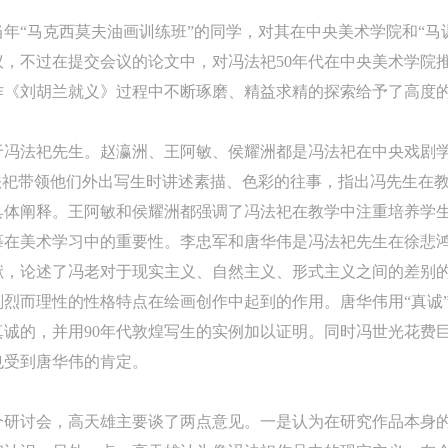
年“马克西莫夫油画训练班”的同学，对其在中央美术学院和“马
，不过在提交会议的论文中，对冯法祀50年代在中央美术学院
作《刘胡兰就义》过程中不断琢磨、精益求精的探索给予了高度
于冯法祀先生。赵瀛洲、王阿敏、侯耀洲都是冯法祀在中央戏剧
法祀带领他们外出写生时讲述素描、色彩的往事，指出冯先生在
具体阐释。王阿敏和侯耀洲都强调了冯法祀在教学中注重培养学
摹在美术学习中的重要性。李忠军和唐华伟是冯法祀先生在徐悲
献，论述了冯老对于现实主义、自然主义、形式主义之间的差别
烈而理性的性格特点在绘画创作中起到的作用。唐华伟用“真诚
诚的，并用90年代敦煌写生的实例加以证明。同时冯世光花费
也受到唐华伟的肯定。
个研讨会，高天雄主要谈了两点意见。一是认为在研究作品本身