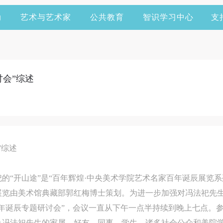
动
艺术与艺术家
公共教育
智识学习中心
支
讨会”综述
”综述
“开山途”是“百年辉煌·中央美术学院艺术名家百年诞辰展览系列”
览由美术馆典藏部郭红梅博士策划。为进一步加强对冯法祀先生
年诞辰专题研讨会”，会议一直从下午一点半持续到晚上七点。
及冯法祀先生的家属、好友、同事、学生，诸多社会公众和美院