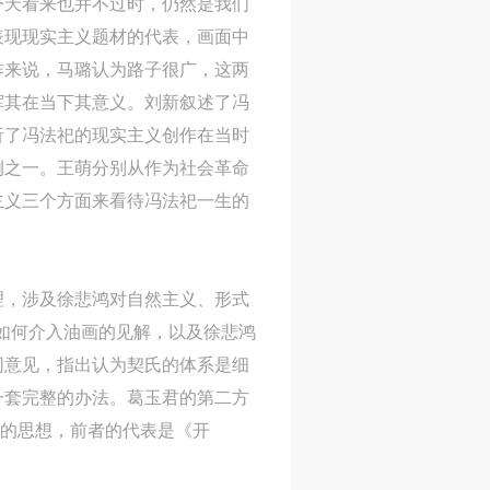
今天看来也并不过时，仍然是我们
表现现实主义题材的代表，画面中
作来说，马璐认为路子很广，这两
挥其在当下其意义。刘新叙述了冯
析了冯法祀的现实主义创作在当时
例之一。王萌分别从作为社会革命
主义三个方面来看待冯法祀一生的
理，涉及徐悲鸿对自然主义、形式
国画如何介入油画的见解，以及徐悲鸿
同意见，指出认为契氏的体系是细
一套完整的办法。葛玉君的第二方
人
人
人
”的思想，前者的代表是《开
活
活
活
作
作
作