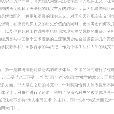
和认识。另外一点，高天雄认为像冯法祀作品中的现实主义，在
地域的角度阐释了冯法祀的现实主义的独特性，认为他是国统区
的是解放区的一种更加浪漫的现实主义。对于今天的现实主义创
也强调，在重视现实主义的历史价值的的同时，更应考虑如何发
变，以及他在各种工作调整中始终追求现实主义风格的事迹。分
的经历是与中国整个艺术发展的主流和历史结合最紧密的几个案
为学院教学和油画教育家的冯法祀、作为个体生活和人生的现实
面，第一是将冯法祀对徐悲鸿的教学体系、艺术的研究进行了梳
快捷登录
帐号密码登录
，“三要”与“三不要”，“记忆画”与“想象画”对教学的意义，
诸多方面。邵大箴在之后的补充中，针对契斯恰科夫体系提出不
中央美术学院美术馆出版授权协议书
中央美术学院美术馆出版授权协议书
中央美术学院美术馆出版授权协议书
集体误读，对事件进行了还原，说明了契斯恰科夫的教学体系是
手机号码
发送验证码
本人完全同意《中央美术学院美术馆》（以下简称“CAFAM”），愿意将本
本人完全同意《中央美术学院美术馆》（以下简称“CAFAM”），愿意将本
本人完全同意《中央美术学院美术馆》（以下简称“CAFAM”），愿意将本
冯法祀不光持“为人生而艺术”的主张，同时也有“为艺术而艺术
参与中央美术学院美术馆公共教育部组织的公益性活动（包括美术馆会员
参与中央美术学院美术馆公共教育部组织的公益性活动（包括美术馆会员
参与中央美术学院美术馆公共教育部组织的公益性活动（包括美术馆会员
手机号码将作为您的登录账号
山南天门》。
动）的涉及本人的图像、照片、文字、著作、活动成果（如参与工作坊创
动）的涉及本人的图像、照片、文字、著作、活动成果（如参与工作坊创
动）的涉及本人的图像、照片、文字、著作、活动成果（如参与工作坊创
验证码