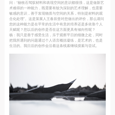
（1）、甲方为本协议中的肖像权人，自愿将自己的
（1）、甲方为本协议中的肖像权人，自愿将自己的
（1）、甲方为本协议中的肖像权人，自愿将自己的
问：“杨牧石驾驭材料和表现空间的意识都很强，这是做新艺
术难得的一种能力，既需要有较为深刻的艺术理解，也需要
肖像权许可乙方作符合本协议约定和法律规定的用
肖像权许可乙方作符合本协议约定和法律规定的用
肖像权许可乙方作符合本协议约定和法律规定的用
敏感的意识，善于发现物质与空间的关系，特别是材料的观
途。
途。
途。
念化处理”。这是策展人王春辰曾对您做出的评价，那么请问
（2）、乙方中央美术学院美术馆是一所具有标志
（2）、乙方中央美术学院美术馆是一所具有标志
（2）、乙方中央美术学院美术馆是一所具有标志
您的这种能力是在平常的生活中有意的培养还是多依靠个人
天赋呢？您以后的创作是否在这方面更具有倾向性呢？
性、专业性、国际化的现代公共美术馆。中央美术学
性、专业性、国际化的现代公共美术馆。中央美术学
性、专业性、国际化的现代公共美术馆。中央美术学
杨：我只是善于感受生活，乐于观察平日的细微之处，同时
院美术馆与时代同行，努力塑造一个开放、自由、学
院美术馆与时代同行，努力塑造一个开放、自由、学
院美术馆与时代同行，努力塑造一个开放、自由、学
把我所遇到的问题通过个人语言概括凝练，是艺术的，也是
术的空间氛围，竭诚与各单位、企业、机构、艺术家
术的空间氛围，竭诚与各单位、企业、机构、艺术家
术的空间氛围，竭诚与各单位、企业、机构、艺术家
生活的。我日后的创作会沿着这条线索继续摸索与尝试。
和观众进行良好互动。以学院的学术研究为基础，积
和观众进行良好互动。以学院的学术研究为基础，积
和观众进行良好互动。以学院的学术研究为基础，积
极策划国际、国内多视角、多领域的展览、论坛及公
极策划国际、国内多视角、多领域的展览、论坛及公
极策划国际、国内多视角、多领域的展览、论坛及公
共教育活动，为美院师生、中外艺术家以及社会公众
共教育活动，为美院师生、中外艺术家以及社会公众
共教育活动，为美院师生、中外艺术家以及社会公众
提供一个交流、学习、展示的平台。作为一家公益性
提供一个交流、学习、展示的平台。作为一家公益性
提供一个交流、学习、展示的平台。作为一家公益性
单位，其开展的公共教育活动以学术性和公益性为
单位，其开展的公共教育活动以学术性和公益性为
单位，其开展的公共教育活动以学术性和公益性为
主。
主。
主。
（3）、乙方为甲方拍摄中央美术学院公共教育部所
（3）、乙方为甲方拍摄中央美术学院公共教育部所
（3）、乙方为甲方拍摄中央美术学院公共教育部所
有公教活动。
有公教活动。
有公教活动。
二、拍摄内容、使用形式、使用地域范围
二、拍摄内容、使用形式、使用地域范围
二、拍摄内容、使用形式、使用地域范围