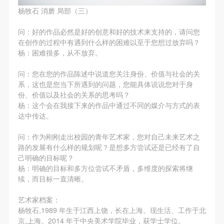
（1）、拍摄内容 乙方拍摄的带有甲方肖像的作品内
（1）、拍摄内容 乙方拍摄的带有甲方肖像的作品内
（1）、拍摄内容 乙方拍摄的带有甲方肖像的作品内
杨牧石 消磨 局部（三）
容包括：①中央美术学院美术馆②中央美术学院校园
容包括：①中央美术学院美术馆②中央美术学院校园
容包括：①中央美术学院美术馆②中央美术学院校园
内○3由中央美术学院公共教育部策划或执行的一切活
内○3由中央美术学院公共教育部策划或执行的一切活
内○3由中央美术学院公共教育部策划或执行的一切活
问：好的作品必然是好的创意和好的技术来支持的，请问您
在创作的过程中有遇到什么样的困难以至于您想过放弃吗？
动。
动。
动。
杨：困难很多，从不放弃。
（2）、使用形式 用于中央美术学院图书出版、销售
（2）、使用形式 用于中央美术学院图书出版、销售
（2）、使用形式 用于中央美术学院图书出版、销售
附带光盘及宣传资料。
附带光盘及宣传资料。
附带光盘及宣传资料。
问：您在您的作品陈述中说道您关注身份、价值与社会的关
系，这也是您当下所遇到的问题，您能具体说说您对于身
（3）、使用地域范围
（3）、使用地域范围
（3）、使用地域范围
份、价值以及社会的关系的思考吗？
适用地域范围包括国内和国外。
适用地域范围包括国内和国外。
适用地域范围包括国内和国外。
杨：这个会在我接下来的作品中通过不同的媒介与方式的表
使用肖像的媒介限于不损害甲方肖像权的任何媒介
使用肖像的媒介限于不损害甲方肖像权的任何媒介
使用肖像的媒介限于不损害甲方肖像权的任何媒介
达中传达。
（如杂志、网络等）。
（如杂志、网络等）。
（如杂志、网络等）。
问：作为刚刚走出校园的青年艺术家，您对自己未来艺术之
三、肖像权使用期限
三、肖像权使用期限
三、肖像权使用期限
路的发展有什么样的规划呢？是想多方尝试还是已经有了自
永久使用。
永久使用。
永久使用。
己明确的目标呢？
杨：明确的目标和多方位尝试不矛盾，多维度的探索将继
四、许可使用费用
四、许可使用费用
四、许可使用费用
续，而目标一直清晰。
带有甲方肖像作品的拍摄费用由乙方承担。
带有甲方肖像作品的拍摄费用由乙方承担。
带有甲方肖像作品的拍摄费用由乙方承担。
乙方于拍摄完带有甲方肖像的作品无需支付甲方任何
乙方于拍摄完带有甲方肖像的作品无需支付甲方任何
乙方于拍摄完带有甲方肖像的作品无需支付甲方任何
艺术家档案：
杨牧石,1989 年生于江西上饶，长在上海。现生活、工作于北
费用。
费用。
费用。
京,上海。2014 年于中央美术学院毕业，获学士学位。