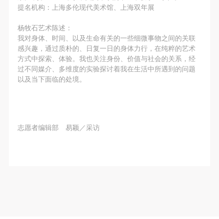
附则
附则
附则
提名机构：上海多伦现代美术馆、上海双年展
（1）、本协议未尽事宜，经双方友好协商后可作为
（1）、本协议未尽事宜，经双方友好协商后可作为
（1）、本协议未尽事宜，经双方友好协商后可作为
杨牧石艺术陈述：
本协议的补充协议，并不得违反相关法律法规规定。
本协议的补充协议，并不得违反相关法律法规规定。
本协议的补充协议，并不得违反相关法律法规规定。
我对身体、时间、以及生命有关的一些细微事物之间的关联
（2）、本协议自甲乙双方签字（盖章）、勾选之日
（2）、本协议自甲乙双方签字（盖章）、勾选之日
（2）、本协议自甲乙双方签字（盖章）、勾选之日
感兴趣，通过质朴的、日复一日的身体力行，在纯粹的艺术
起生效。
起生效。
起生效。
方式中探索、体验。我也关注身份、价值与社会的关系，经
过不同媒介、多维度的实验探讨着我在生活中所遇到的问题
（3）、本协议包括纸质档和电子档，纸质档—式二
（3）、本协议包括纸质档和电子档，纸质档—式二
（3）、本协议包括纸质档和电子档，纸质档—式二
以及当下面临的处境。
份，甲乙双方各执一份，均具有同等法律效力。
份，甲乙双方各执一份，均具有同等法律效力。
份，甲乙双方各执一份，均具有同等法律效力。
活动参与者意味着接受并承担本协议的全部义务，未
活动参与者意味着接受并承担本协议的全部义务，未
活动参与者意味着接受并承担本协议的全部义务，未
同意者意味着放弃参加此次活动的权利。凡参加这次
同意者意味着放弃参加此次活动的权利。凡参加这次
同意者意味着放弃参加此次活动的权利。凡参加这次
活动前，必须事先与自己的家属沟通，取得家属同
活动前，必须事先与自己的家属沟通，取得家属同
活动前，必须事先与自己的家属沟通，取得家属同
志愿者编辑部 易颖／采访
意，同时知晓并同意本免责声明。参加者签名/勾选
意，同时知晓并同意本免责声明。参加者签名/勾选
意，同时知晓并同意本免责声明。参加者签名/勾选
后，视作其家属也已知晓并同意。
后，视作其家属也已知晓并同意。
后，视作其家属也已知晓并同意。
我已认真阅读上述条款，并且同意。
我已认真阅读上述条款，并且同意。
我已认真阅读上述条款，并且同意。