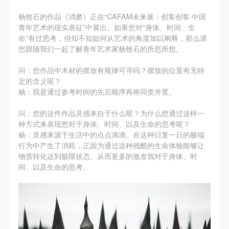
第一条
第一条
第一条
杨牧石的作品《消磨》正在“CAFAM未来展：创客创客·中国
本次活动公平公正、自愿参加与退出、风险与责任自
本次活动公平公正、自愿参加与退出、风险与责任自
本次活动公平公正、自愿参加与退出、风险与责任自
青年艺术的现实表征”中展出。如果您对“身体、时间、生
负的原则。但活动有风险，参加者应有必要的风险意
负的原则。但活动有风险，参加者应有必要的风险意
负的原则。但活动有风险，参加者应有必要的风险意
命”有过思考，但却不知如何从艺术的角度加以阐释，那么请
识。
识。
识。
您跟随我们一起了解青年艺术家杨牧石的所思所想。
第二条
第二条
第二条
问：您作品中木材的摆放有规律可寻吗？摆放的位置有无特
参加本次活动者必须遵守中华人民共和国的相关法
参加本次活动者必须遵守中华人民共和国的相关法
参加本次活动者必须遵守中华人民共和国的相关法
定的含义呢？
律、法规，必须遵循道德和社会公德规范，并应该具
律、法规，必须遵循道德和社会公德规范，并应该具
律、法规，必须遵循道德和社会公德规范，并应该具
杨：我是通过参考时间的先后顺序再将同类并置。
备以人为本、团结友爱、互相帮助和助人为乐的良好
备以人为本、团结友爱、互相帮助和助人为乐的良好
备以人为本、团结友爱、互相帮助和助人为乐的良好
问：您的这件作品灵感来自于什么呢？为什么想通过这样一
品质。
品质。
品质。
种方式来表现您对于身体、时间、以及生命的思考呢？
第三条
第三条
第三条
杨：灵感来源于生活中的点点滴滴。在这种日复一日的极端
行为中产生了消耗，正因为通过这种残酷的生命体验能够让
参加本次活动人员应该是成年人（具有完全民事行为
参加本次活动人员应该是成年人（具有完全民事行为
参加本次活动人员应该是成年人（具有完全民事行为
物质转化达到极限状态。从而更多的激发我对于身体、时
能力的人，18周岁以上）未成年人必须在成年人的陪
能力的人，18周岁以上）未成年人必须在成年人的陪
能力的人，18周岁以上）未成年人必须在成年人的陪
间、以及生命的思考。
同下参观。
同下参观。
同下参观。
第四条
第四条
第四条
参加活动者在此次活动期间的人身安全责任自负。鼓
参加活动者在此次活动期间的人身安全责任自负。鼓
参加活动者在此次活动期间的人身安全责任自负。鼓
励参加者自行购买人身安全保险。活动中一旦出现事
励参加者自行购买人身安全保险。活动中一旦出现事
励参加者自行购买人身安全保险。活动中一旦出现事