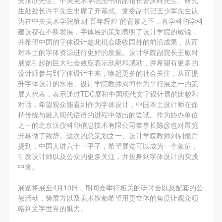
故，活动中任何非事故当事人及美术馆将不承担人身
故，活动中任何非事故当事人及美术馆将不承担人身
故，活动中任何非事故当事人及美术馆将不承担人身
生处处长许平先生出席了开幕式。党委副书记王少军先生认
事故的任何责任，但有互相援助的义务。参加活动的
事故的任何责任，但有互相援助的义务。参加活动的
事故的任何责任，但有互相援助的义务。参加活动的
为在中央美术学院策划“百年辉煌”的背景之下，各学科的学科
快捷登录
帐号密码登录
成员应当积极主动的组织实施救援工作，但对事故本
成员应当积极主动的组织实施救援工作，但对事故本
成员应当积极主动的组织实施救援工作，但对事故本
建设都在不断发展，字体展的策划表明了设计学院的敏锐，
并希望中国的字体设计趁此机会吸收国外的前沿成果，从而
身不承担任何法律责任和经济责任。参加本次活动者
身不承担任何法律责任和经济责任。参加本次活动者
身不承担任何法律责任和经济责任。参加本次活动者
对本土的字体资源进行更好的发掘。设计学院副院长王敏对
的人身安全不负有民事及相关连带责任。
的人身安全不负有民事及相关连带责任。
的人身安全不负有民事及相关连带责任。
展览引起的巨大社会效应表示欣慰和感动，并希望有更多的
发送验证码
第五条
第五条
第五条
设计师参与到字体设计中来，唤起更多的社会关注，从而提
手机号码
升字体设计的水准。设计学院教师周博作为平行展之一的策
手机号码将作为您的登录账号
参加活动者在此次活动期间应主动遵守美术馆活动秩
参加活动者在此次活动期间应主动遵守美术馆活动秩
参加活动者在此次活动期间应主动遵守美术馆活动秩
展人代表，表示通过TDC展和中国现代文字设计展的比较和
序、维护美术馆场地及展示、展览、馆藏艺术作品及
序、维护美术馆场地及展示、展览、馆藏艺术作品及
序、维护美术馆场地及展示、展览、馆藏艺术作品及
对话，希望观众能看到作为字体设计，中国本土设计师在保
衍生品的安全。活动中一旦因个人原因造成美术馆场
衍生品的安全。活动中一旦因个人原因造成美术馆场
衍生品的安全。活动中一旦因个人原因造成美术馆场
持传统与融入现代话语的进程中做出的尝试。作为协办单位
之一的北京汉仪科印信息技术有限公司董事长陈彦也对展览
验证码
地、空间、艺术品、衍生品等受到不同程度的损失、
地、空间、艺术品、衍生品等受到不同程度的损失、
地、空间、艺术品、衍生品等受到不同程度的损失、
开幕做了致辞。这次的总策划之一、设计学院教师刘钊最后
破坏。活动中任何非事故当事人及美术馆将不承担相
破坏。活动中任何非事故当事人及美术馆将不承担相
破坏。活动中任何非事故当事人及美术馆将不承担相
提到，中国人讲六十一甲子，希望展览可以成为一个象征，
登录
应的责任与损失，应由参与活动者根据相应的法律条
应的责任与损失，应由参与活动者根据相应的法律条
应的责任与损失，应由参与活动者根据相应的法律条
引发设计师以及公众的更多关注，并投身到字体设计的实践
中来。
文、组织规定进行协商和赔偿。并追究相应的法律责
文、组织规定进行协商和赔偿。并追究相应的法律责
文、组织规定进行协商和赔偿。并追究相应的法律责
可使用雅昌艺术网会员账户登录
任和经济责任。
任和经济责任。
任和经济责任。
展览将展至4月10日，期间会举行相关的研讨会以及配套的公
第六条
第六条
第六条
教活动，策展方以及美术馆都希望用更立体的角度让观众领
略到文字世界的魅力。
参与活动者在参与活动时应当在美术馆工作人员及活
参与活动者在参与活动时应当在美术馆工作人员及活
参与活动者在参与活动时应当在美术馆工作人员及活