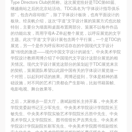
第一条
第一条
第一条
Type Directors Club的简称。这次展览恰好是TDC第60届、
继越南站之后的北京站活动。TDC虽名为“字体设计指导俱乐
本次活动公平公正、自愿参加与退出、风险与责任自
本次活动公平公正、自愿参加与退出、风险与责任自
本次活动公平公正、自愿参加与退出、风险与责任自
部”，包含内容却很广，除了字体设计板块，也有平面设计的
负的原则。但活动有风险，参加者应有必要的风险意
负的原则。但活动有风险，参加者应有必要的风险意
负的原则。但活动有风险，参加者应有必要的风险意
板块。经吴帆介绍，这次“字道”文字设计展的策展方式也比较
识。
识。
识。
特别，主要分为墙面和桌面布置两部分。策展不以每件作品
的功能出发，而用字母A-Z串起整个展览，以呼应展览的文字
第二条
第二条
第二条
主题。此次“字道”文字设计展包含两个平行展，一个是TDC的
参加本次活动者必须遵守中华人民共和国的相关法
参加本次活动者必须遵守中华人民共和国的相关法
参加本次活动者必须遵守中华人民共和国的相关法
展览，另一个是作为呼应和对话存在的中国现代文字设计
律、法规，必须遵循道德和社会公德规范，并应该具
律、法规，必须遵循道德和社会公德规范，并应该具
律、法规，必须遵循道德和社会公德规范，并应该具
展“传统的激进——现代中国文字设计的诞生”。中央美术学院
学院设计教师周博介绍了中国现代文字设计这部分展览的相
备以人为本、团结友爱、互相帮助和助人为乐的良好
备以人为本、团结友爱、互相帮助和助人为乐的良好
备以人为本、团结友爱、互相帮助和助人为乐的良好
关情况。现代文字设计展览这部分的策划起于TDC展览来京
品质。
品质。
品质。
的契机，策展团队希望以此跟中国有关的字体设计展览做一
第三条
第三条
第三条
个对照，以起到对话的效果。周博还提到，字体是精神的基
础设施，对不同的艺术门类都会产生影响，比如书籍装帧、
参加本次活动人员应该是成年人（具有完全民事行为
参加本次活动人员应该是成年人（具有完全民事行为
参加本次活动人员应该是成年人（具有完全民事行为
电影电视、舞台效果等。
能力的人，18周岁以上）未成年人必须在成年人的陪
能力的人，18周岁以上）未成年人必须在成年人的陪
能力的人，18周岁以上）未成年人必须在成年人的陪
同下参观。
同下参观。
同下参观。
之后，大家移步一层大厅，唐斌副馆长主持开幕，中央美术
学院党委副书记王少军先生、中央美术学院设计学院院长王
第四条
第四条
第四条
敏先生、中央美术学院实验艺术学院院长吕胜中先生、中央
参加活动者在此次活动期间的人身安全责任自负。鼓
参加活动者在此次活动期间的人身安全责任自负。鼓
参加活动者在此次活动期间的人身安全责任自负。鼓
美术学院人文学院院长、图书馆馆长尹吉男先生、中央美术
励参加者自行购买人身安全保险。活动中一旦出现事
励参加者自行购买人身安全保险。活动中一旦出现事
励参加者自行购买人身安全保险。活动中一旦出现事
学院设计学院副院长靳军先生、中央美术学院图书馆副馆长
安永欣先生、中央美术学院图书馆副馆长曹庆晖先生、研究