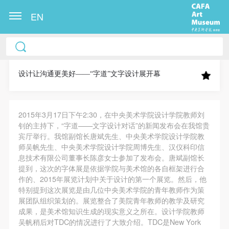
EN
中央美术学院美术馆出版授权协议书
中央美术学院美术馆出版授权协议书
中央美术学院美术馆出版授权协议书
本人完全同意《中央美术学院美术馆》（以下简
本人完全同意《中央美术学院美术馆》（以下简
本人完全同意《中央美术学院美术馆》（以下简
称“CAFAM”），愿意将本人参与中央美术学院美术馆
称“CAFAM”），愿意将本人参与中央美术学院美术馆
称“CAFAM”），愿意将本人参与中央美术学院美术馆
设计让沟通更美好——“字道”文字设计展开幕
公共教育部组织的公益性活动（包括美术馆会员活
公共教育部组织的公益性活动（包括美术馆会员活
公共教育部组织的公益性活动（包括美术馆会员活
动）的涉及本人的图像、照片、文字、著作、活动成
动）的涉及本人的图像、照片、文字、著作、活动成
动）的涉及本人的图像、照片、文字、著作、活动成
2015年3月17日下午2:30，在中央美术学院设计学院教师刘
果（如参与工作坊创作的作品）提交中央美术学院用
果（如参与工作坊创作的作品）提交中央美术学院用
果（如参与工作坊创作的作品）提交中央美术学院用
钊的主持下，“字道——文字设计对话”的新闻发布会在我馆贵
作发表、出版。中央美术学院可以以电子、网络及其
作发表、出版。中央美术学院可以以电子、网络及其
作发表、出版。中央美术学院可以以电子、网络及其
宾厅举行。我馆副馆长唐斌先生、中央美术学院设计学院教
它数字媒体形式公开出版，并同意编入《中国知识资
它数字媒体形式公开出版，并同意编入《中国知识资
它数字媒体形式公开出版，并同意编入《中国知识资
师吴帆先生、中央美术学院设计学院周博先生、汉仪科印信
息技术有限公司董事长陈彦女士参加了发布会。唐斌副馆长
源总库》《中央美术学院资料库》《中央美术学院美
源总库》《中央美术学院资料库》《中央美术学院美
源总库》《中央美术学院资料库》《中央美术学院美
提到，这次的字体展是依据学院与美术馆的各自框架进行合
术馆资料库》等相关资料、文献、档案机构和平台，
术馆资料库》等相关资料、文献、档案机构和平台，
术馆资料库》等相关资料、文献、档案机构和平台，
作的、2015年展览计划中关于设计的第一个展览。然后，他
在中央美术学院中使用和在互联网上传播，同意按相
在中央美术学院中使用和在互联网上传播，同意按相
在中央美术学院中使用和在互联网上传播，同意按相
特别提到这次展览是由几位中央美术学院的青年教师作为策
展团队组织策划的。展览整合了美院青年教师的教学及研究
关“章程”规定享受相关权益。
关“章程”规定享受相关权益。
关“章程”规定享受相关权益。
成果，是美术馆知识生成的现实意义之所在。设计学院教师
中央美术学院美术馆活动安全免责协议书
中央美术学院美术馆活动安全免责协议书
中央美术学院美术馆活动安全免责协议书
吴帆稍后对TDC的情况进行了大致介绍。TDC是New York