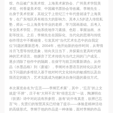
故，活动中任何非事故当事人及美术馆将不承担人身
故，活动中任何非事故当事人及美术馆将不承担人身
故，活动中任何非事故当事人及美术馆将不承担人身
馆。作品被广东美术馆、上海美术家协会、广州美术学院美
事故的任何责任，但有互相援助的义务。参加活动的
事故的任何责任，但有互相援助的义务。参加活动的
事故的任何责任，但有互相援助的义务。参加活动的
术馆、何香凝美术馆、中国藏书票协会等收藏。李纲先生，
出身于美术世家，其祖父于上世纪三十年代曾就读于上海美
成员应当积极主动的组织实施救援工作，但对事故本
成员应当积极主动的组织实施救援工作，但对事故本
成员应当积极主动的组织实施救援工作，但对事故本
发送验证码
专，在广东地区具有相当大的影响力。其本人5岁进入传统私
身不承担任何法律责任和经济责任。参加本次活动者
身不承担任何法律责任和经济责任。参加本次活动者
身不承担任何法律责任和经济责任。参加本次活动者
手机号码
塾，师从一位上海美专毕业的老师，学习国画基础。后考入
手机号码将作为您的登录账号
的人身安全不负有民事及相关连带责任。
的人身安全不负有民事及相关连带责任。
的人身安全不负有民事及相关连带责任。
专业美术学院，开始系统地学习素描、色彩，掌握油画、水
彩等技法。之后，李纲先生在国际化、当代化的思潮与传统
第五条
第五条
第五条
创作理念中不断碰撞，引发其对“当代艺术生态中的自我定
参加活动者在此次活动期间应主动遵守美术馆活动秩
参加活动者在此次活动期间应主动遵守美术馆活动秩
参加活动者在此次活动期间应主动遵守美术馆活动秩
位”问题的重新思考。2004年，他开始新的创作时间，从寄情
验证码
序、维护美术馆场地及展示、展览、馆藏艺术作品及
序、维护美术馆场地及展示、展览、馆藏艺术作品及
序、维护美术馆场地及展示、展览、馆藏艺术作品及
冷月飞雪等传统意象，转向关注当下，并探索出更具时代精
神的艺术语言。他摒弃了艺术传统与当代之间的门户成见，
衍生品的安全。活动中一旦因个人原因造成美术馆场
衍生品的安全。活动中一旦因个人原因造成美术馆场
衍生品的安全。活动中一旦因个人原因造成美术馆场
登录
逐步消除了创作中的隔阂，在保守与前卫间重新调合。从作
地、空间、艺术品、衍生品等受到不同程度的损失、
地、空间、艺术品、衍生品等受到不同程度的损失、
地、空间、艺术品、衍生品等受到不同程度的损失、
品《水墨品格》到《废墟》，李纲对水墨语言的转化以及对
可使用雅昌艺术网会员账户登录
破坏。活动中任何非事故当事人及美术馆将不承担相
破坏。活动中任何非事故当事人及美术馆将不承担相
破坏。活动中任何非事故当事人及美术馆将不承担相
当下问题的多维切入基于他对时代文化转向的敏感性以及自
我否定的能力，艺术实践成为他解决自身问题的最佳方式。
应的责任与损失，应由参与活动者根据相应的法律条
应的责任与损失，应由参与活动者根据相应的法律条
应的责任与损失，应由参与活动者根据相应的法律条
文、组织规定进行协商和赔偿。并追究相应的法律责
文、组织规定进行协商和赔偿。并追究相应的法律责
文、组织规定进行协商和赔偿。并追究相应的法律责
本次展览命名为“忘言——李纲艺术展”，其中，“忘言”的上文
任和经济责任。
任和经济责任。
任和经济责任。
就是“不辨”，庄子有“大辩不言”和“得意忘言”一说，陶渊明在
《饮酒》诗中对此说有所参照，故有“此中有真意，欲辨已忘
第六条
第六条
第六条
言”句，先贤们的智慧其实已经做了提示——体验是精神活动
参与活动者在参与活动时应当在美术馆工作人员及活
参与活动者在参与活动时应当在美术馆工作人员及活
参与活动者在参与活动时应当在美术馆工作人员及活
的高级形式。李纲于他的作品是一种体验，面对李纲的作品