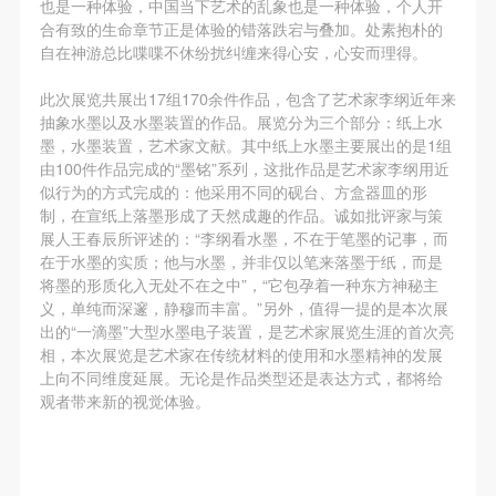
动导师、教师指导下进行，并正确的使用活动中所涉
动导师、教师指导下进行，并正确的使用活动中所涉
动导师、教师指导下进行，并正确的使用活动中所涉
也是一种体验，中国当下艺术的乱象也是一种体验，个人开
合有致的生命章节正是体验的错落跌宕与叠加。处素抱朴的
及到的绘画工具、创作材料及配套设备、设施，若参
及到的绘画工具、创作材料及配套设备、设施，若参
及到的绘画工具、创作材料及配套设备、设施，若参
自在神游总比喋喋不休纷扰纠缠来得心安，心安而理得。
与者因个人原因在使用相应绘画工具、创作材料及配
与者因个人原因在使用相应绘画工具、创作材料及配
与者因个人原因在使用相应绘画工具、创作材料及配
套设备、设施造成个人受伤、伤害他人及造成相应工
套设备、设施造成个人受伤、伤害他人及造成相应工
套设备、设施造成个人受伤、伤害他人及造成相应工
此次展览共展出17组170余件作品，包含了艺术家李纲近年来
抽象水墨以及水墨装置的作品。展览分为三个部分：纸上水
具、材料、设备或设施的故障或损坏。参与活动者应
具、材料、设备或设施的故障或损坏。参与活动者应
具、材料、设备或设施的故障或损坏。参与活动者应
墨，水墨装置，艺术家文献。其中纸上水墨主要展出的是1组
当承当相应的全部责任，并主动赔偿相应的经济损
当承当相应的全部责任，并主动赔偿相应的经济损
当承当相应的全部责任，并主动赔偿相应的经济损
由100件作品完成的“墨铭”系列，这批作品是艺术家李纲用近
失。活动中任何非事故当事人及美术馆将不承担人身
失。活动中任何非事故当事人及美术馆将不承担人身
失。活动中任何非事故当事人及美术馆将不承担人身
似行为的方式完成的：他采用不同的砚台、方盒器皿的形
制，在宣纸上落墨形成了天然成趣的作品。诚如批评家与策
事故的任何责任。
事故的任何责任。
事故的任何责任。
展人王春辰所评述的：“李纲看水墨，不在于笔墨的记事，而
中央美术学院美术馆肖像权许可使用协议
中央美术学院美术馆肖像权许可使用协议
中央美术学院美术馆肖像权许可使用协议
在于水墨的实质；他与水墨，并非仅以笔来落墨于纸，而是
根据《中华人民共和国广告法》、《中华人民共和国
根据《中华人民共和国广告法》、《中华人民共和国
根据《中华人民共和国广告法》、《中华人民共和国
将墨的形质化入无处不在之中”，“它包孕着一种东方神秘主
义，单纯而深邃，静穆而丰富。”另外，值得一提的是本次展
民法通则》以及 最高人民法院关于贯彻执行 《中华
民法通则》以及 最高人民法院关于贯彻执行 《中华
民法通则》以及 最高人民法院关于贯彻执行 《中华
出的“一滴墨”大型水墨电子装置，是艺术家展览生涯的首次亮
人民共和国民法通则》若干问题的意见（试行）>的
人民共和国民法通则》若干问题的意见（试行）>的
人民共和国民法通则》若干问题的意见（试行）>的
相，本次展览是艺术家在传统材料的使用和水墨精神的发展
有关规定，为明确肖像许可方（甲方）和使用方（乙
有关规定，为明确肖像许可方（甲方）和使用方（乙
有关规定，为明确肖像许可方（甲方）和使用方（乙
上向不同维度延展。无论是作品类型还是表达方式，都将给
观者带来新的视觉体验。
方）的权利义务关系，经双方友好协商，甲乙双方就
方）的权利义务关系，经双方友好协商，甲乙双方就
方）的权利义务关系，经双方友好协商，甲乙双方就
带有甲方肖像的作品的使用达成如下一致协议：
带有甲方肖像的作品的使用达成如下一致协议：
带有甲方肖像的作品的使用达成如下一致协议：
一、 一般约定
一、 一般约定
一、 一般约定