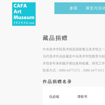
参观
展览与活
当前展览
艺术家&典藏
CAFAM 讲座
会员
展览预告
学术研究
CAFAM 课程
企业赞助
藏品捐赠
展览回顾
艺术出版
CAFAM 体验
捐赠
中央美术学院美术馆是国家重点美术馆之一
数字美术馆
志愿者
当代美术作品收藏及中央美术学院教育与创
资讯
合作伙伴
术馆多年来积极开展征集和收藏、研究工作
联系方式：0086-64771572，0086-647716
举办活动
作品捐赠名录
伍必端
谭权书