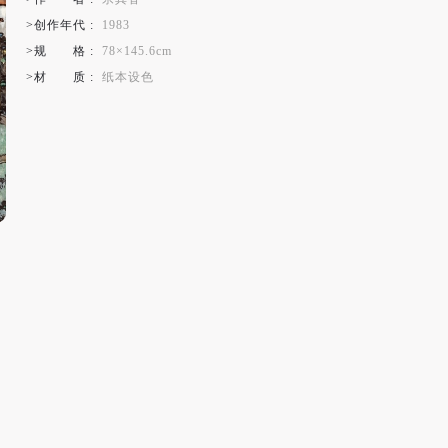
>创作年代 :
1983
>规
格
:
78×145.6cm
>材
质
:
纸本设色