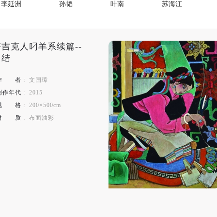
李延洲
孙韬
叶南
苏海江
段江华
何汶玦
孙蛮
薛广陈
尚敦
周铭影
杨越峦
蔡东东
塔吉克人叼羊系续篇--
纠结
肖恩·斯库利（爱尔兰）Sean Scully
瓦莱丽•古塔尔（法国）
作
者
:
文国璋
亚历山大·法图（Vhils）
创作年代 :
2015
规
格
:
200×500cm
имир.Одрехівський
博格丹.波伊丘克（乌克兰）/Богдан
材
质
:
布面油彩
вальчук
涛斯顿•居尔（瑞典）/Torsten Jurell
罗安
赵宜明
韦浒生
秦志燕
田镛
田凯等
康东
田苗
快捷登录
帐号密码登录
柳泽罩司（日本）/Takuji Yanagisawa
手机号码
发送验证码
.Одрехівський
何塞·万徒勒里基金会/José Venturelli Fou