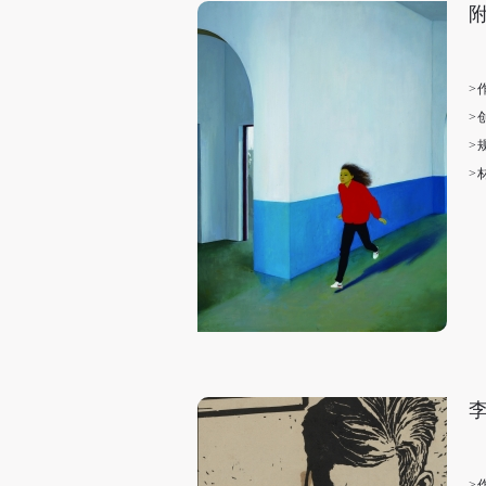
>
>
>
>
>