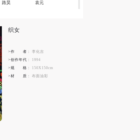
路昊
袁元
李卓
杨澧
郑超
织女
/Valérie Goutard
>作
者
:
李化吉
>创作年代 :
1994
>规
格
:
150X150cm
 Бойчу
>材
质
:
布面油彩
武平梅
宗小梅
秦志云
秦志宁
子
ndation