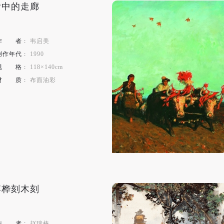
附中的走廊
手机号码将作为您的登录账号
验证码
作
者
:
韦启美
创作年代 :
1990
规
格
:
118×140cm
登录
材
质
:
布面油彩
可使用雅昌艺术网会员账户登录
李桦刻木刻
作
者
:
赵瑞椿