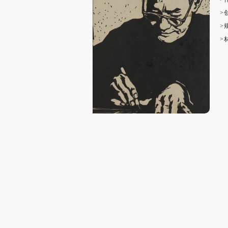
>
>
>