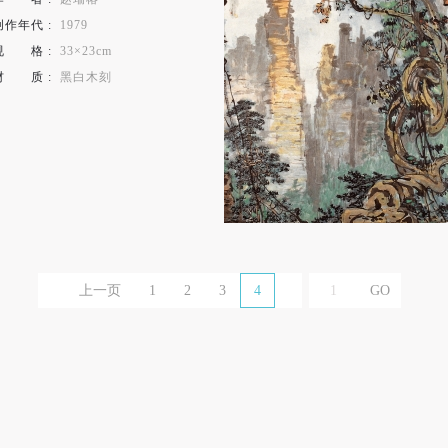
创作年代 :
1979
规
格
:
33×23cm
材
质
:
黑白木刻
上一页
1
2
3
4