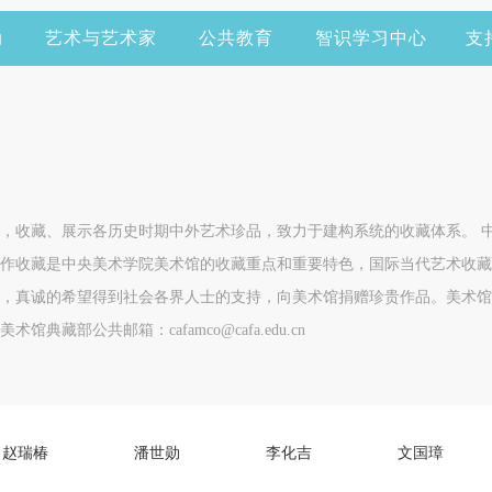
动
艺术与艺术家
公共教育
智识学习中心
支
，收藏、展示各历史时期中外艺术珍品，致力于建构系统的收藏体系。 中
作收藏是中央美术学院美术馆的收藏重点和重要特色，国际当代艺术收藏
，真诚的希望得到社会各界人士的支持，向美术馆捐赠珍贵作品。美术馆
13 美术馆典藏部公共邮箱：cafamco@cafa.edu.cn
赵瑞椿
潘世勋
李化吉
文国璋