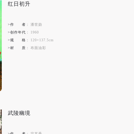
红日初升
>作
者
:
潘世勋
>创作年代 :
1960
>规
格
:
120×137.5cm
>材
质
:
布面油彩
武陵幽境
>作
者
:
宗其香