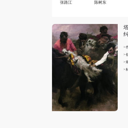
张路江
陈树东
唐寅
林笑初
萧昱
李天元
罗杰·拜伦（南非）/Roger Ballen
>
凯文•克拉克（美国）/Kevin Clarke
>
>
弗拉基米尔.奥德列西夫斯基（乌克兰）/Волод
>
奥斯塔普•科瓦尔丘克（乌克兰）/Остап Ко
宗海平
杨筠
秦志钰(秦翊代捐）
吴瑛洲
米歇尔•博格（德国）/Michael Berger
弗拉基米尔•斯塔先科（乌克兰）/Володимир