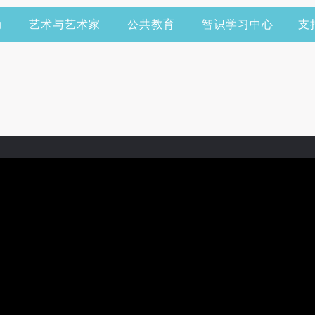
动
艺术与艺术家
公共教育
智识学习中心
支