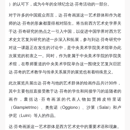
动导师、教师指导下进行，并正确的使用活动中所涉
动导师、教师指导下进行，并正确的使用活动中所涉
动导师、教师指导下进行，并正确的使用活动中所涉
会始终致力于在促进文化发展方面做出贡献，尽力使一
）的认可下，成为今年的全球纪念达·芬奇活动的一部分。
及到的绘画工具、创作材料及配套设备、设施，若参
及到的绘画工具、创作材料及配套设备、设施，若参
及到的绘画工具、创作材料及配套设备、设施，若参
切成为可能。在伦巴第工作的达·芬奇的学生中，最有天
对于许多的中国观众而言，达·芬奇画派这一艺术群体和作为老
与者因个人原因在使用相应绘画工具、创作材料及配
与者因个人原因在使用相应绘画工具、创作材料及配
与者因个人原因在使用相应绘画工具、创作材料及配
赋的是伯纳迪诺·卢伊尼（Bernardino Luini）。但我们
师的达·芬奇的形象都显得相对陌生。将当前西方艺术史学界关
套设备、设施造成个人受伤、伤害他人及造成相应工
套设备、设施造成个人受伤、伤害他人及造成相应工
套设备、设施造成个人受伤、伤害他人及造成相应工
当然不能忽视布拉曼蒂诺（Bramantino）的贡献：他描
于达·芬奇研究的热点之一引入中国，以促进中国学界对西方艺
具、材料、设备或设施的故障或损坏。参与活动者应
具、材料、设备或设施的故障或损坏。参与活动者应
具、材料、设备或设施的故障或损坏。参与活动者应
术史文艺复兴研究的进一步深入和拓展，参与到达·芬奇研究中
绘了那个非常著名的主题，那就是“岩间圣母”。这个主
当承当相应的全部责任，并主动赔偿相应的经济损
当承当相应的全部责任，并主动赔偿相应的经济损
当承当相应的全部责任，并主动赔偿相应的经济损
对这一课题正在发生的讨论中，是中央美术学院美术馆举办此
题也是伯纳迪诺·德·康提一幅画的主题。沙莱（吉安·贾
失。活动中任何非事故当事人及美术馆将不承担人身
失。活动中任何非事故当事人及美术馆将不承担人身
失。活动中任何非事故当事人及美术馆将不承担人身
次展览的初衷之一。同时，作为隶属于中央美术学院的学院美
可蒙·卡坡蒂）的《神圣的对话》也值得一阅，其中圣安
事故的任何责任。
事故的任何责任。
事故的任何责任。
术馆，在尊师重道的中央美术学院举办这一围绕文艺复兴巨匠
中央美术学院美术馆肖像权许可使用协议
中央美术学院美术馆肖像权许可使用协议
中央美术学院美术馆肖像权许可使用协议
妮的形象使人联想起丢勒的创作。正如我们所看到的，
达·芬奇的艺术教学与传承关系展开的展览也有着特殊意义。
根据《中华人民共和国广告法》、《中华人民共和国
根据《中华人民共和国广告法》、《中华人民共和国
根据《中华人民共和国广告法》、《中华人民共和国
圣母是最常见的形象。一个忏悔的圣哲罗姆伫立在黑暗
此次展览共展出达·芬奇与他的艺术群体的绘画作品共计30件，
民法通则》以及 最高人民法院关于贯彻执行 《中华
民法通则》以及 最高人民法院关于贯彻执行 《中华
民法通则》以及 最高人民法院关于贯彻执行 《中华
的背景前，身后巨大的裂岩与迫在眉睫的暴风雨遥相呼
其中主要包括直接受教于达·芬奇的学生和间接学习的追随者的
人民共和国民法通则》若干问题的意见（试行）>的
人民共和国民法通则》若干问题的意见（试行）>的
人民共和国民法通则》若干问题的意见（试行）>的
应，这是切萨雷·达·塞斯托（Cesare da Sesto）的贡
画作，囊括达·芬奇画派的代表人物如贾姆皮特里诺
有关规定，为明确肖像许可方（甲方）和使用方（乙
有关规定，为明确肖像许可方（甲方）和使用方（乙
有关规定，为明确肖像许可方（甲方）和使用方（乙
献。
（Giampietrino）、奥焦诺（Oggiono）、沙莱（Salai）和卢
方）的权利义务关系，经双方友好协商，甲乙双方就
方）的权利义务关系，经双方友好协商，甲乙双方就
方）的权利义务关系，经双方友好协商，甲乙双方就
伊尼（Luini）等人的作品。
带有甲方肖像的作品的使用达成如下一致协议：
带有甲方肖像的作品的使用达成如下一致协议：
带有甲方肖像的作品的使用达成如下一致协议：
一、 一般约定
一、 一般约定
一、 一般约定
达·芬奇画派这一艺术群体是西方艺术史中的重要术语和现象。