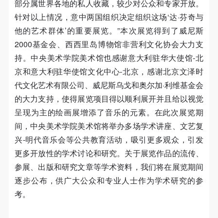
部分属世界各地的私人收藏，较少对公众和专家开放。
附则
附则
附则
针对以上情况，意中两国组织决定组织这场‘达·芬奇与
（1）、本协议未尽事宜，经双方友好协商后可作为
（1）、本协议未尽事宜，经双方友好协商后可作为
（1）、本协议未尽事宜，经双方友好协商后可作为
他的艺术群体’的重要展览。”本次展览得到了威尼斯
本协议的补充协议，并不得违反相关法律法规规定。
本协议的补充协议，并不得违反相关法律法规规定。
本协议的补充协议，并不得违反相关法律法规规定。
2000基金会、西西里岛博物馆非营利文化协会大力支
（2）、本协议自甲乙双方签字（盖章）、勾选之日
（2）、本协议自甲乙双方签字（盖章）、勾选之日
（2）、本协议自甲乙双方签字（盖章）、勾选之日
持。中央美术学院美术馆也感谢意大利驻华大使馆-北
起生效。
起生效。
起生效。
京和意大利驻华使馆文化中心-北京，感谢北京文泽时
（3）、本协议包括纸质档和电子档，纸质档—式二
（3）、本协议包括纸质档和电子档，纸质档—式二
（3）、本协议包括纸质档和电子档，纸质档—式二
代文化艺术有限公司、威尼斯乌戈和奥尔加·利维基金会
份，甲乙双方各执一份，均具有同等法律效力。
份，甲乙双方各执一份，均具有同等法律效力。
份，甲乙双方各执一份，均具有同等法律效力。
的大力支持，使得展览项目得以顺利展开并且给以视觉
活动参与者意味着接受并承担本协议的全部义务，未
活动参与者意味着接受并承担本协议的全部义务，未
活动参与者意味着接受并承担本协议的全部义务，未
呈现为主的绘画展增添了音乐的元素。在此次展览期
同意者意味着放弃参加此次活动的权利。凡参加这次
同意者意味着放弃参加此次活动的权利。凡参加这次
同意者意味着放弃参加此次活动的权利。凡参加这次
间，中央美术学院美术馆将举办多场学术讲座、文艺复
活动前，必须事先与自己的家属沟通，取得家属同
活动前，必须事先与自己的家属沟通，取得家属同
活动前，必须事先与自己的家属沟通，取得家属同
兴-明代音乐会等公共教育活动，吸引更多观众，引发
意，同时知晓并同意本免责声明。参加者签名/勾选
意，同时知晓并同意本免责声明。参加者签名/勾选
意，同时知晓并同意本免责声明。参加者签名/勾选
更多开放性的学术讨论和研究。
关于展览作品的流传、
后，视作其家属也已知晓并同意。
后，视作其家属也已知晓并同意。
后，视作其家属也已知晓并同意。
参展、出版和研究文章等学术资料，我们将在展览期间
我已认真阅读上述条款，并且同意。
我已认真阅读上述条款，并且同意。
我已认真阅读上述条款，并且同意。
逐步公布，供广大公众和专业人士作为学术研究的参
考。