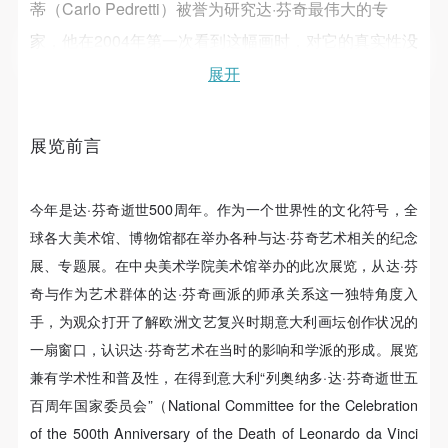
故，活动中任何非事故当事人及美术馆将不承担人身
故，活动中任何非事故当事人及美术馆将不承担人身
故，活动中任何非事故当事人及美术馆将不承担人身
蒂（Carlo Pedretti）被誉为研究达·芬奇最伟大的专
事故的任何责任，但有互相援助的义务。参加活动的
事故的任何责任，但有互相援助的义务。参加活动的
事故的任何责任，但有互相援助的义务。参加活动的
家，他在2004年第一次看到这幅画时，对它的真实性没
成员应当积极主动的组织实施救援工作，但对事故本
成员应当积极主动的组织实施救援工作，但对事故本
成员应当积极主动的组织实施救援工作，但对事故本
有任何怀疑，尽管他承认画中有年轻学生贾姆皮特里诺
展开
身不承担任何法律责任和经济责任。参加本次活动者
身不承担任何法律责任和经济责任。参加本次活动者
身不承担任何法律责任和经济责任。参加本次活动者
（Giampietrino）的参与。可以肯定的是，有两幅小素
的人身安全不负有民事及相关连带责任。
的人身安全不负有民事及相关连带责任。
的人身安全不负有民事及相关连带责任。
描必定出自达·芬奇之手：一幅与《安吉亚里之战》有密
展览前言
第五条
第五条
第五条
切关系，另一幅是专门给学生参考的老男人头像。所有
参加活动者在此次活动期间应主动遵守美术馆活动秩
参加活动者在此次活动期间应主动遵守美术馆活动秩
参加活动者在此次活动期间应主动遵守美术馆活动秩
展出作品共24件，全部为私人收藏，其中18件来自美
序、维护美术馆场地及展示、展览、馆藏艺术作品及
序、维护美术馆场地及展示、展览、馆藏艺术作品及
序、维护美术馆场地及展示、展览、馆藏艺术作品及
今年是达·芬奇逝世500周年。作为一个世界性的文化符号，全
衍生品的安全。活动中一旦因个人原因造成美术馆场
衍生品的安全。活动中一旦因个人原因造成美术馆场
衍生品的安全。活动中一旦因个人原因造成美术馆场
国。并非所有的作品都有确切年代，以证实整体的复杂
球各大美术馆、博物馆都在举办各种与达·芬奇艺术相关的纪念
地、空间、艺术品、衍生品等受到不同程度的损失、
地、空间、艺术品、衍生品等受到不同程度的损失、
地、空间、艺术品、衍生品等受到不同程度的损失、
性，但仍可追溯到16世纪上半叶。然而，这并没有削弱
展、专题展。在中央美术学院美术馆举办的此次展览，从达·芬
破坏。活动中任何非事故当事人及美术馆将不承担相
破坏。活动中任何非事故当事人及美术馆将不承担相
破坏。活动中任何非事故当事人及美术馆将不承担相
奇与作为艺术群体的达·芬奇画派的师承关系这一独特角度入
这一事件的重要性：它们上一次在美国公之于众还是在
应的责任与损失，应由参与活动者根据相应的法律条
应的责任与损失，应由参与活动者根据相应的法律条
应的责任与损失，应由参与活动者根据相应的法律条
手，为观众打开了解欧洲文艺复兴时期意大利画坛创作状况的
80年前。 本次展览为巡回展览：此次展览先在乌戈和
文、组织规定进行协商和赔偿。并追究相应的法律责
文、组织规定进行协商和赔偿。并追究相应的法律责
文、组织规定进行协商和赔偿。并追究相应的法律责
一扇窗口，认识达·芬奇艺术在当时的影响和学派的形成。展览
奥尔加·利未基金会总部朱斯蒂安罗林宫举办至2019年8
任和经济责任。
任和经济责任。
任和经济责任。
兼有学术性和普及性，在得到意大利“列奥纳多·达·芬奇逝世五
月25日，如今在北京开始它的巡展第一站，接下来是其
第六条
第六条
第六条
百周年国家委员会”（National Committee for the Celebration
他城市。正如朱利亚诺·塞格雷所说，威尼斯2000基金
参与活动者在参与活动时应当在美术馆工作人员及活
参与活动者在参与活动时应当在美术馆工作人员及活
参与活动者在参与活动时应当在美术馆工作人员及活
of the 500th Anniversary of the Death of Leonardo da Vinci