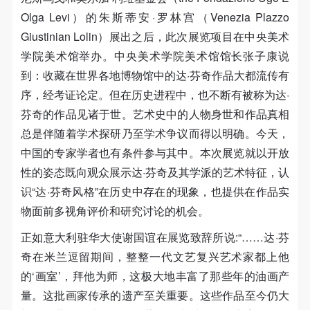
（1）、拍摄内容 乙方拍摄的带有甲方肖像的作品内
（1）、拍摄内容 乙方拍摄的带有甲方肖像的作品内
（1）、拍摄内容 乙方拍摄的带有甲方肖像的作品内
Olga Levi）的朱斯蒂安·罗林宫（Venezia Plazzo
容包括：①中央美术学院美术馆②中央美术学院校园
容包括：①中央美术学院美术馆②中央美术学院校园
容包括：①中央美术学院美术馆②中央美术学院校园
Giustinian Lolin）展出之后，此次展览项目在中央美术
内○3由中央美术学院公共教育部策划或执行的一切活
内○3由中央美术学院公共教育部策划或执行的一切活
内○3由中央美术学院公共教育部策划或执行的一切活
学院美术馆举办。
中央美术学院美术馆馆长张子康说
动。
动。
动。
到：收藏在世界各地博物馆中的达·芬奇作品大都流传有
（2）、使用形式 用于中央美术学院图书出版、销售
（2）、使用形式 用于中央美术学院图书出版、销售
（2）、使用形式 用于中央美术学院图书出版、销售
序，经考证论定。但在历史进程中，也不断有被称为达·
附带光盘及宣传资料。
附带光盘及宣传资料。
附带光盘及宣传资料。
快捷登录
帐号密码登录
芬奇的作品见诸于世。艺术史中的人物身世和作品真相
（3）、使用地域范围
（3）、使用地域范围
（3）、使用地域范围
总是伴随着学术探研乃至学术争议而得以明确。今天，
适用地域范围包括国内和国外。
适用地域范围包括国内和国外。
适用地域范围包括国内和国外。
中国的专家学者也有条件参与其中。本次展览就以开放
发送验证码
使用肖像的媒介限于不损害甲方肖像权的任何媒介
使用肖像的媒介限于不损害甲方肖像权的任何媒介
使用肖像的媒介限于不损害甲方肖像权的任何媒介
手机号码
性的姿态既向观众展示达·芬奇及其学派的艺术特征，认
手机号码将作为您的登录账号
（如杂志、网络等）。
（如杂志、网络等）。
（如杂志、网络等）。
识“达·芬奇风格”在历史中存在的现象，也提供在作品实
三、肖像权使用期限
三、肖像权使用期限
三、肖像权使用期限
物面前多视角评价和研究讨论的机会。
永久使用。
永久使用。
永久使用。
正如意大利驻华大使谢国谊在展览致辞所说:“……达·芬
四、许可使用费用
四、许可使用费用
四、许可使用费用
验证码
奇在米兰逗留期间，整整一代文艺复兴艺术家都上他
带有甲方肖像作品的拍摄费用由乙方承担。
带有甲方肖像作品的拍摄费用由乙方承担。
带有甲方肖像作品的拍摄费用由乙方承担。
登录
的‘画室’，拜他为师，这极大地丰富了那些年的油画产
乙方于拍摄完带有甲方肖像的作品无需支付甲方任何
乙方于拍摄完带有甲方肖像的作品无需支付甲方任何
乙方于拍摄完带有甲方肖像的作品无需支付甲方任何
量。这批画家传承的遗产至关重要。这些作品至今仍大
费用。
费用。
费用。
可使用雅昌艺术网会员账户登录