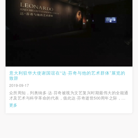
意大利驻华大使谢国谊在“达·芬奇与他的艺术群体”展览的
致辞
2019-09-17
众所周知，列奥纳多·达·芬奇被视为文艺复兴时期最伟大的全能通
才及艺术与科学革命的代表，值此达·芬奇逝世500周年之际，意
大利正在举办数百场活动，以发扬和纪念这位意大利大师的伟大
更多
遗产。"达·芬奇与他的艺术群体"展览现场作为一名画家，他留下
来的作品甚少...