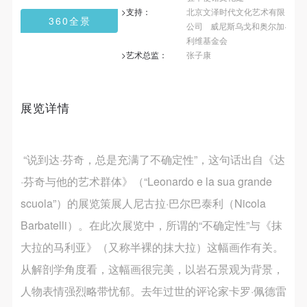
第一条
第一条
第一条
>支持：
北京文泽时代文化艺术有限
360全景
本次活动公平公正、自愿参加与退出、风险与责任自
本次活动公平公正、自愿参加与退出、风险与责任自
本次活动公平公正、自愿参加与退出、风险与责任自
公司
威尼斯乌戈和奥尔加·
利维基金会
负的原则。但活动有风险，参加者应有必要的风险意
负的原则。但活动有风险，参加者应有必要的风险意
负的原则。但活动有风险，参加者应有必要的风险意
>艺术总监：
张子康
识。
识。
识。
第二条
第二条
第二条
参加本次活动者必须遵守中华人民共和国的相关法
参加本次活动者必须遵守中华人民共和国的相关法
参加本次活动者必须遵守中华人民共和国的相关法
展览详情
律、法规，必须遵循道德和社会公德规范，并应该具
律、法规，必须遵循道德和社会公德规范，并应该具
律、法规，必须遵循道德和社会公德规范，并应该具
备以人为本、团结友爱、互相帮助和助人为乐的良好
备以人为本、团结友爱、互相帮助和助人为乐的良好
备以人为本、团结友爱、互相帮助和助人为乐的良好
品质。
品质。
品质。
“说到达·芬奇，总是充满了不确定性”，这句话出自《达
第三条
第三条
第三条
·芬奇与他的艺术群体》（“Leonardo e la sua grande
参加本次活动人员应该是成年人（具有完全民事行为
参加本次活动人员应该是成年人（具有完全民事行为
参加本次活动人员应该是成年人（具有完全民事行为
scuola”）的展览策展人尼古拉·巴尔巴泰利（Nicola
能力的人，18周岁以上）未成年人必须在成年人的陪
能力的人，18周岁以上）未成年人必须在成年人的陪
能力的人，18周岁以上）未成年人必须在成年人的陪
Barbatelli）。在此次展览中，所谓的“不确定性”与《抹
同下参观。
同下参观。
同下参观。
大拉的马利亚》（又称半裸的抹大拉）这幅画作有关。
第四条
第四条
第四条
从解剖学角度看，这幅画很完美，以岩石景观为背景，
参加活动者在此次活动期间的人身安全责任自负。鼓
参加活动者在此次活动期间的人身安全责任自负。鼓
参加活动者在此次活动期间的人身安全责任自负。鼓
人物表情强烈略带忧郁。去年过世的评论家卡罗·佩德雷
励参加者自行购买人身安全保险。活动中一旦出现事
励参加者自行购买人身安全保险。活动中一旦出现事
励参加者自行购买人身安全保险。活动中一旦出现事