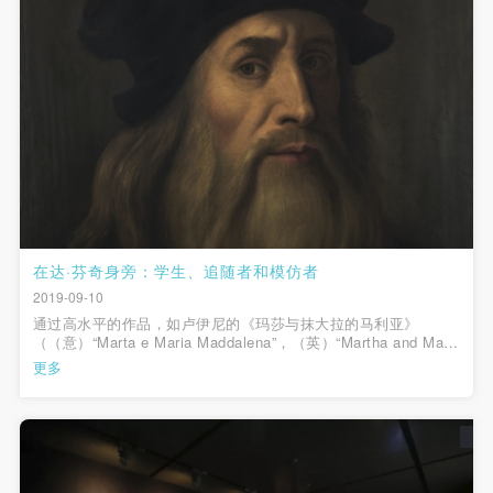
​在达·芬奇身旁：学生、追随者和模仿者
2019-09-10
通过高水平的作品，如卢伊尼的《玛莎与抹大拉的马利亚》
（（意）“Marta e Maria Maddalena”，（英）“Martha and Mary
Magdalene”）或《抹大拉的马利亚和香膏罐》
更多
（（意）“Maddalena col vaso dell’unguento”，
（英）“Magdalene with the Jar of Ointment”），我们可以欣...