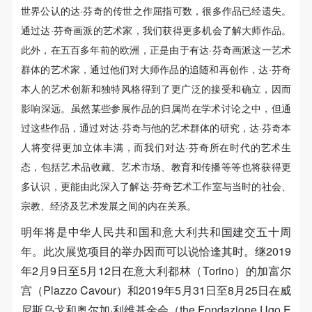
（1）、甲方为本协议中的肖像权人，自愿将自己的
（1）、甲方为本协议中的肖像权人，自愿将自己的
（1）、甲方为本协议中的肖像权人，自愿将自己的
世界公认的达·芬奇的传世之作屈指可数，很多作品已经遗失。
肖像权许可乙方作符合本协议约定和法律规定的用
肖像权许可乙方作符合本协议约定和法律规定的用
肖像权许可乙方作符合本协议约定和法律规定的用
通过达·芬奇画派的艺术家，我们获得更多机会了解大师作品。
途。
途。
途。
此外，在五百多年前的欧洲，正是由于有达·芬奇画派这一艺术
（2）、乙方中央美术学院美术馆是一所具有标志
（2）、乙方中央美术学院美术馆是一所具有标志
（2）、乙方中央美术学院美术馆是一所具有标志
群体的艺术家，通过他们对大师作品的追随和再创作，达·芬奇
性、专业性、国际化的现代公共美术馆。中央美术学
性、专业性、国际化的现代公共美术馆。中央美术学
性、专业性、国际化的现代公共美术馆。中央美术学
本人的艺术创新和独特风格得到了更广泛的接受和确立，因而
院美术馆与时代同行，努力塑造一个开放、自由、学
院美术馆与时代同行，努力塑造一个开放、自由、学
院美术馆与时代同行，努力塑造一个开放、自由、学
影响深远。虽然某些参展作品的归属尚在学术讨论之中，但通
术的空间氛围，竭诚与各单位、企业、机构、艺术家
术的空间氛围，竭诚与各单位、企业、机构、艺术家
术的空间氛围，竭诚与各单位、企业、机构、艺术家
过这些作品，通过对达·芬奇与他的艺术群体的研究，达·芬奇本
和观众进行良好互动。以学院的学术研究为基础，积
和观众进行良好互动。以学院的学术研究为基础，积
和观众进行良好互动。以学院的学术研究为基础，积
人将变得更加立体丰满，而我们对达·芬奇所在时代的艺术生
极策划国际、国内多视角、多领域的展览、论坛及公
极策划国际、国内多视角、多领域的展览、论坛及公
极策划国际、国内多视角、多领域的展览、论坛及公
态，包括艺术品收藏、艺术市场、教育和传播等等也将获得更
共教育活动，为美院师生、中外艺术家以及社会公众
共教育活动，为美院师生、中外艺术家以及社会公众
共教育活动，为美院师生、中外艺术家以及社会公众
多认识，更能由此深入了解达·芬奇艺术工作室与当时的社会、
提供一个交流、学习、展示的平台。作为一家公益性
提供一个交流、学习、展示的平台。作为一家公益性
提供一个交流、学习、展示的平台。作为一家公益性
宗教、经济及艺术发展之间的内在关系。
单位，其开展的公共教育活动以学术性和公益性为
单位，其开展的公共教育活动以学术性和公益性为
单位，其开展的公共教育活动以学术性和公益性为
明年将是中华人民共和国和意大利共和国建交五十周
主。
主。
主。
年。此次展览项目的举办因而可以说恰逢其时。继2019
（3）、乙方为甲方拍摄中央美术学院公共教育部所
（3）、乙方为甲方拍摄中央美术学院公共教育部所
（3）、乙方为甲方拍摄中央美术学院公共教育部所
年2月9日至5月12日在意大利都林（Torino）的加富尔
有公教活动。
有公教活动。
有公教活动。
宫（Plazzo Cavour）和2019年5月31日至8月25日在威
二、拍摄内容、使用形式、使用地域范围
二、拍摄内容、使用形式、使用地域范围
二、拍摄内容、使用形式、使用地域范围
尼斯乌戈和奥尔加·利维基金会（the Fondazione Ugo E