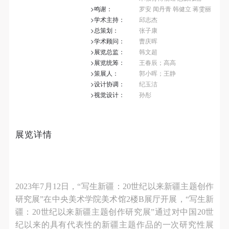
第一条
第一条
第一条
>鸣谢：
罗安 闻丹青 韩健立 蒋雯丽
本次活动公平公正、自愿参加与退出、风险与责任自
本次活动公平公正、自愿参加与退出、风险与责任自
本次活动公平公正、自愿参加与退出、风险与责任自
>学术主持：
邱志杰
>总策划：
张子康
负的原则。但活动有风险，参加者应有必要的风险意
负的原则。但活动有风险，参加者应有必要的风险意
负的原则。但活动有风险，参加者应有必要的风险意
>学术顾问：
曹庆晖
识。
识。
识。
>展览总监：
韩文超
第二条
第二条
第二条
>展览统筹：
王春辰；高高
>策展人：
郭小晖；王静
参加本次活动者必须遵守中华人民共和国的相关法
参加本次活动者必须遵守中华人民共和国的相关法
参加本次活动者必须遵守中华人民共和国的相关法
>设计协调：
纪玉洁
律、法规，必须遵循道德和社会公德规范，并应该具
律、法规，必须遵循道德和社会公德规范，并应该具
律、法规，必须遵循道德和社会公德规范，并应该具
>视觉设计：
孙彤
备以人为本、团结友爱、互相帮助和助人为乐的良好
备以人为本、团结友爱、互相帮助和助人为乐的良好
备以人为本、团结友爱、互相帮助和助人为乐的良好
品质。
品质。
品质。
第三条
第三条
第三条
展览详情
参加本次活动人员应该是成年人（具有完全民事行为
参加本次活动人员应该是成年人（具有完全民事行为
参加本次活动人员应该是成年人（具有完全民事行为
能力的人，18周岁以上）未成年人必须在成年人的陪
能力的人，18周岁以上）未成年人必须在成年人的陪
能力的人，18周岁以上）未成年人必须在成年人的陪
同下参观。
同下参观。
同下参观。
2023年7月12日，“写生新疆：20世纪以来新疆主题创作
第四条
第四条
第四条
研究展”在中央美术学院美术馆2楼B展厅开展，“写生新
参加活动者在此次活动期间的人身安全责任自负。鼓
参加活动者在此次活动期间的人身安全责任自负。鼓
参加活动者在此次活动期间的人身安全责任自负。鼓
疆：20世纪以来新疆主题创作研究展”通过对中国20世
励参加者自行购买人身安全保险。活动中一旦出现事
励参加者自行购买人身安全保险。活动中一旦出现事
励参加者自行购买人身安全保险。活动中一旦出现事
纪以来的具有代表性的新疆主题作品的一次研究性展