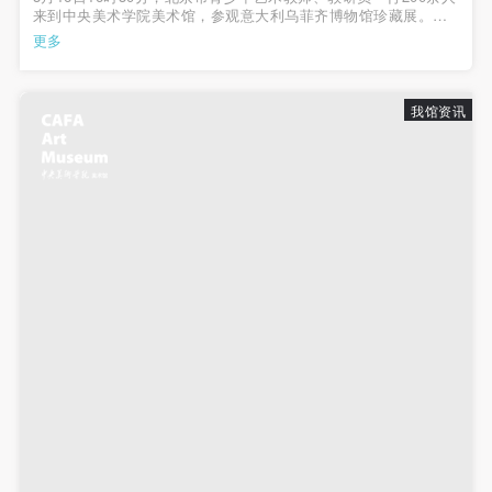
来到中央美术学院美术馆，参观意大利乌菲齐博物馆珍藏展。此
次参观活动由中央美术学院美术馆组织，意在让更多的青少年走
更多
发送验证码
进美术馆，实现对青少年的素质教育。中国美协少儿艺委会秘书
手机号码
长、北京市少儿艺术活动中心...
手机号码将作为您的登录账号
我馆资讯
验证码
登录
可使用雅昌艺术网会员账户登录