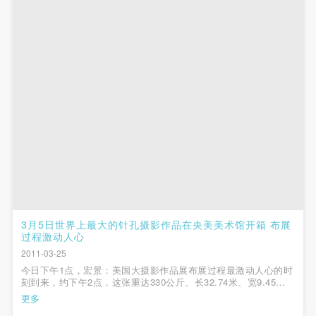
第一条
第一条
第一条
本次活动公平公正、自愿参加与退出、风险与责任自
本次活动公平公正、自愿参加与退出、风险与责任自
本次活动公平公正、自愿参加与退出、风险与责任自
负的原则。但活动有风险，参加者应有必要的风险意
负的原则。但活动有风险，参加者应有必要的风险意
负的原则。但活动有风险，参加者应有必要的风险意
识。
识。
识。
第二条
第二条
第二条
参加本次活动者必须遵守中华人民共和国的相关法
参加本次活动者必须遵守中华人民共和国的相关法
参加本次活动者必须遵守中华人民共和国的相关法
律、法规，必须遵循道德和社会公德规范，并应该具
律、法规，必须遵循道德和社会公德规范，并应该具
律、法规，必须遵循道德和社会公德规范，并应该具
备以人为本、团结友爱、互相帮助和助人为乐的良好
备以人为本、团结友爱、互相帮助和助人为乐的良好
备以人为本、团结友爱、互相帮助和助人为乐的良好
品质。
品质。
品质。
第三条
第三条
第三条
参加本次活动人员应该是成年人（具有完全民事行为
参加本次活动人员应该是成年人（具有完全民事行为
参加本次活动人员应该是成年人（具有完全民事行为
能力的人，18周岁以上）未成年人必须在成年人的陪
能力的人，18周岁以上）未成年人必须在成年人的陪
能力的人，18周岁以上）未成年人必须在成年人的陪
3月5日世界上最大的针孔摄影作品在央美美术馆开箱 布展
过程激动人心
同下参观。
同下参观。
同下参观。
2011-03-25
第四条
第四条
第四条
今日下午1点，宏景：美国大摄影作品展布展过程最激动人心的时
参加活动者在此次活动期间的人身安全责任自负。鼓
参加活动者在此次活动期间的人身安全责任自负。鼓
参加活动者在此次活动期间的人身安全责任自负。鼓
刻到来，约下午2点，这张重达330公斤、长32.74米、宽9.45米
的世界上最大摄影作品被成功悬挂在中央美术学院美术馆一层大
更多
励参加者自行购买人身安全保险。活动中一旦出现事
励参加者自行购买人身安全保险。活动中一旦出现事
励参加者自行购买人身安全保险。活动中一旦出现事
厅的主墙面上。美国遗产项目小组的艺术家道格拉斯、克莱顿亲