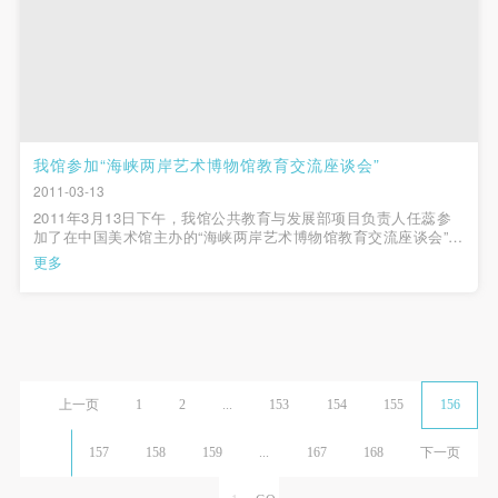
我馆参加“海峡两岸艺术博物馆教育交流座谈会”
2011-03-13
2011年3月13日下午，我馆公共教育与发展部项目负责人任蕊参
加了在中国美术馆主办的“海峡两岸艺术博物馆教育交流座谈会”并
做了以《“大学与美术馆”——中央美术学院美术馆公共教育与发展
更多
特色》为主题的演讲。本次会议是根据在中国美术馆举办的“复感
¡动观——2011海峡两岸当代...
上一页
1
2
...
153
154
155
156
157
158
159
...
167
168
下一页