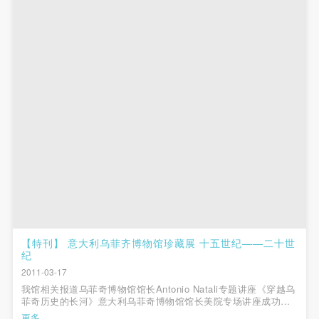
【特刊】 意大利乌菲齐博物馆珍藏展 十五世纪——二十世
纪
2011-03-17
我馆相关报道乌菲奇博物馆馆长Antonio Natali专题讲座《穿越乌
菲奇历史的长河》意大利乌菲奇博物馆馆长美院专场讲座成功举
办时间的见证——意大利乌菲奇美术馆馆长讲演侧记乌菲齐博物
更多