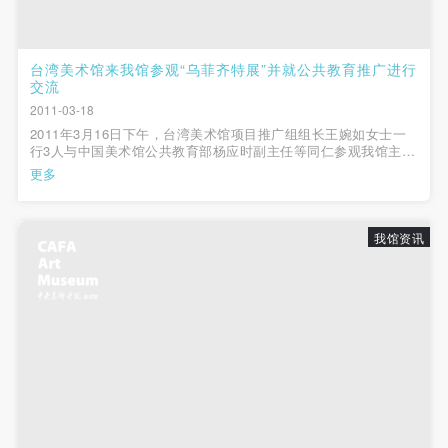
台湾美术馆来我馆参观“乌菲齐特展”并就公共教育推广进行
交流
2011-03-18
2011年3月16日下午，台湾美术馆项目推广组组长王婉如女士一
行3人与中国美术馆公共教育部杨应时副主任等同仁参观我馆主办
的“乌菲齐博物馆珍藏特展”。 我馆公共教育与发展部馆员陪同参
更多
观。台湾美术馆业界同行们首先详细观看了15至20世纪意大利文
艺复兴时期包括“肖像画”、“...
我馆资讯