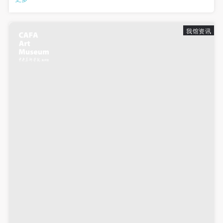
馆珍藏展作品开箱精彩图片意大利乌菲齐博物馆珍藏展(十五世纪
——二十世纪) 媒体发布会意...
我馆资讯