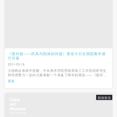
《面对面——民风与院体的对接》展览今日在我院教学展
厅开幕
2011-03-18
大地刚从春风中苏醒，中央美术学院壁画系第三工作室的研究生
和导师曹力一起向大家奉献一个准备了两年的展览——《面对面
——民风与院体的对接》。项目总策划为曹力教授，唐斌老师任
更多
展览策划。经过精心筹备和布展，3月18日15时，《面对面——
民风与院体的对接》在中央美术学院...
我馆资讯