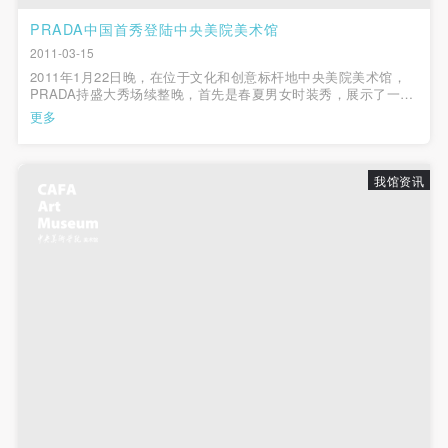
PRADA中国首秀登陆中央美院美术馆
2011-03-15
2011年1月22日晚，在位于文化和创意标杆地中央美院美术馆，
PRADA持盛大秀场续整晚，首先是春夏男女时装秀，展示了一些
特别款和2011年春夏服装系列。时装秀之后的派对，来自英国的
更多
音乐双人组合“宠物店男孩”带来现场表演;还有两位来自伦敦
jezebel的国际知名Dj，丹·雷伍德(...
我馆资讯