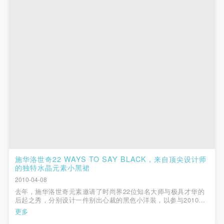
第一条
第一条
第一条
本次活动公平公正、自愿参加与退出、风险与责任自
本次活动公平公正、自愿参加与退出、风险与责任自
本次活动公平公正、自愿参加与退出、风险与责任自
负的原则。但活动有风险，参加者应有必要的风险意
负的原则。但活动有风险，参加者应有必要的风险意
负的原则。但活动有风险，参加者应有必要的风险意
识。
识。
识。
第二条
第二条
第二条
参加本次活动者必须遵守中华人民共和国的相关法
参加本次活动者必须遵守中华人民共和国的相关法
参加本次活动者必须遵守中华人民共和国的相关法
律、法规，必须遵循道德和社会公德规范，并应该具
律、法规，必须遵循道德和社会公德规范，并应该具
律、法规，必须遵循道德和社会公德规范，并应该具
备以人为本、团结友爱、互相帮助和助人为乐的良好
备以人为本、团结友爱、互相帮助和助人为乐的良好
备以人为本、团结友爱、互相帮助和助人为乐的良好
品质。
品质。
品质。
第三条
第三条
第三条
参加本次活动人员应该是成年人（具有完全民事行为
参加本次活动人员应该是成年人（具有完全民事行为
参加本次活动人员应该是成年人（具有完全民事行为
能力的人，18周岁以上）未成年人必须在成年人的陪
能力的人，18周岁以上）未成年人必须在成年人的陪
能力的人，18周岁以上）未成年人必须在成年人的陪
施华洛世奇22 WAYS TO SAY BLACK，来自顶尖设计师
的独特水晶元素小黑裙
同下参观。
同下参观。
同下参观。
2010-04-08
第四条
第四条
第四条
去年，施华洛世奇元素邀请了时尚界22位知名大师与极具才华的
参加活动者在此次活动期间的人身安全责任自负。鼓
参加活动者在此次活动期间的人身安全责任自负。鼓
参加活动者在此次活动期间的人身安全责任自负。鼓
后起之秀，分别设计一件别出心裁的黑色小洋装，以参与2010年
9月在纽约市举行的拍卖活动。拍卖品与相关拍卖目录的销售收
更多
励参加者自行购买人身安全保险。活动中一旦出现事
励参加者自行购买人身安全保险。活动中一旦出现事
励参加者自行购买人身安全保险。活动中一旦出现事
益，将全数捐予美国癌症协会（American Cancer Society）与