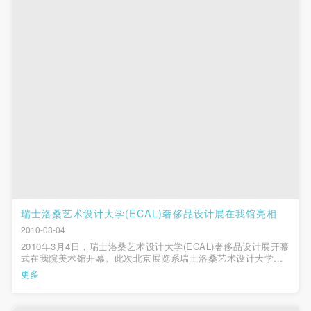
瑞士洛桑艺术设计大学(ECAL)奢侈品设计展在我馆亮相
2010-03-04
2010年3月4日，瑞士洛桑艺术设计大学(ECAL)奢侈品设计展开幕
式在我院美术馆开幕。此次北京展览系瑞士洛桑艺术设计大学
(ECAL)全球巡展其中一站，在来到北京之前，展览已经分别在新
更多
加坡，上海等地展出。此次展出的作品相当出彩，有爱彼
（Audemars Piguet）的组合首饰...