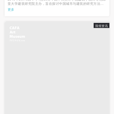
发送验证码
亚大学建筑研究院主办，旨在探讨中国城市与建筑的研究方法及
手机号码
策略的研讨会《流动•研究》，在中央美术学院美术馆国际会议厅
更多
手机号码将作为您的登录账号
拉开帷幕。此研讨会邀请了来自中国及美国的著名学者及建筑研
究人员分享了他们对城市问...
我馆资讯
验证码
登录
可使用雅昌艺术网会员账户登录