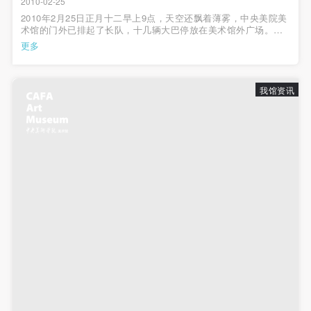
2010-02-25
2010年2月25日正月十二早上9点，天空还飘着薄雾，中央美院美
术馆的门外已排起了长队，十几辆大巴停放在美术馆外广场。在
现场我们了解到，他们都是河北保定高阳县二中的师生，专程来
更多
参观素描60年大展。带队的美术组边老师说："在展览初期就有不
少老师通过各种渠道得到展...
我馆资讯