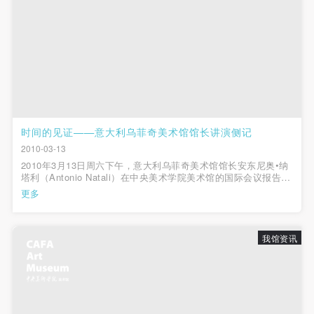
时间的见证——意大利乌菲奇美术馆馆长讲演侧记
2010-03-13
2010年3月13日周六下午，意大利乌菲奇美术馆馆长安东尼奥•纳
塔利（Antonio Natali）在中央美术学院美术馆的国际会议报告厅
做了“穿越乌菲奇历史的长河”的精彩讲演。 纳塔利用幻灯图片将
更多
听众带入一个遥远的国度，仿佛在这座四百余年的世界著名美术
馆经历了一场历史的...
我馆资讯