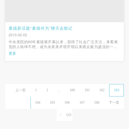
素描新话题“素描何为”聊天会散记
2010-02-02
中央美院的60年素描展开幕以来，获得了社会广泛关注，来看展
览的人络绎不绝，成为央美美术馆开馆以来观众最为盛况的一个
展览。 而围绕素描展也引起了各种话题，不仅媒体给予了高密度
更多
的报道，也采访了的展览策展人、艺术家，而且央美也同时举行
了一系列研讨会、座谈...
上一页
1
2
...
160
161
162
163
164
165
166
167
168
下一页