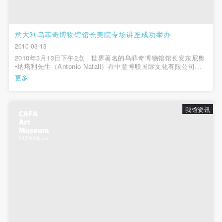
意大利乌菲奇博物馆馆长美院专场讲座成功举办
2010-03-13
2010年3月13日下午2点，世界著名的乌菲奇博物馆馆长安东尼奥
•纳塔利先生（Antonio Natali）在中意博联国际文化有限公司总
裁阿罗•盖坦尼及执行总裁康健先生的陪同下，到达中央美术学院
更多
美术馆。尽管是周六，天气寒冷，美术馆国际会议厅依然座无虚
席，很多校外听众闻...
我馆资讯