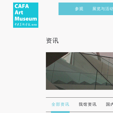
参观
展览与活
当前展览
艺术家&典藏
CAFAM 讲座
会员
展览预告
学术研究
CAFAM 课程
企业赞助
资讯
展览回顾
艺术出版
CAFAM 体验
捐赠
数字美术馆
志愿者
资讯
合作伙伴
举办活动
全部资讯
我馆资讯
国