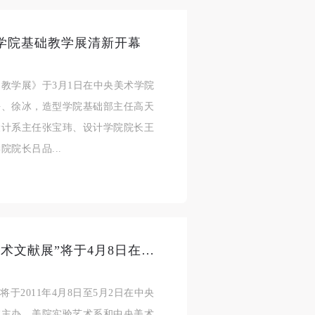
学院基础教学展清新开幕
教学展》于3月1日在中央美术学院
平、徐冰，造型学院基础部主任高天
身
身
身
设计系主任张宝玮、设计学院院长王
承
承
承
院长吕品...
主
主
主
参
参
参
及
及
及
“和而不同——第二届学院实验艺术文献展”将于4月8日在中央美术学院美术馆开幕
美
美
美
任
任
任
于2011年4月8日至5月2日在中央
据
据
据
院主办，美院实验艺术系和中央美术