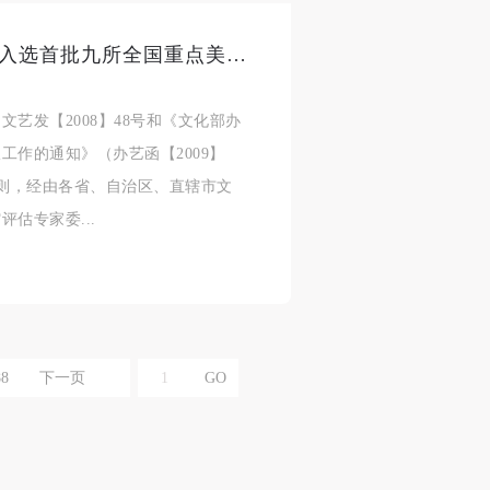
喜讯报春来 中央美术学院美术馆入选首批九所全国重点美术馆
合本
合本
合本
艺发【2008】48号和《文化部办
现代
现代
现代
作的通知》（办艺函【2009】
、
、
、
原则，经由各省、自治区、直辖市文
估专家委...
个
个
个
以
以
以
88
下一页
学院
学院
学院
一
一
一