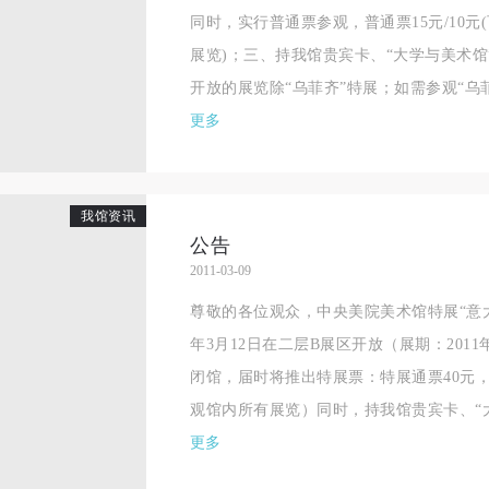
同时，实行普通票参观，普通票15元/10元
展览)；三、持我馆贵宾卡、“大学与美术
开放的展览除“乌菲齐”特展；如需参观“乌菲齐
更多
我馆资讯
公告
2011-03-09
尊敬的各位观众，中央美院美术馆特展“意大
年3月12日在二层B展区开放（展期：2011
闭馆，届时将推出特展票：特展通票40元，
观馆内所有展览）同时，持我馆贵宾卡、“大
更多