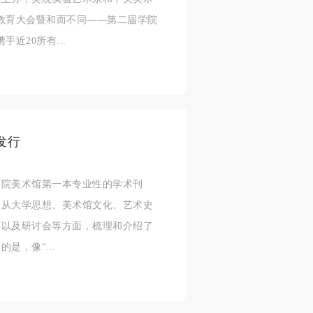
济
济
济
教育大会暨和而不同——第二届学院
近20所有...
进
进
进
施
施
施
发行
活
活
活
学院美术馆第一本专业性的学术刊
，从大学思想、美术馆文化、艺术史
育以及研讨会等方面，梳理和介绍了
人
人
人
是，像“...
）>
）>
）>
致
致
致