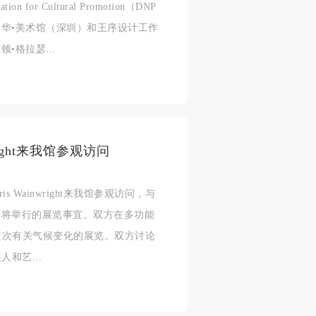
or Cultural Promotion（DNP
人
人
人
华•美术馆（深圳）和王序设计工作
活
活
活
•格拉瑟...
作
作
作
网
网
网
央
央
央
案
案
案
”规
”规
”规
right来我馆参观访问
s Wainwright来我馆参观访问，与
即将举行的展览事宜。双方在多功能
风
风
风
办这次有关气候变化的展览。双方讨论
和艺...
德
德
德
的
的
的