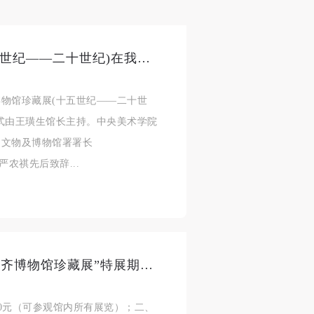
意大利乌菲齐博物馆珍藏展(十五世纪——二十世纪)在我馆隆重开幕
菲齐博物馆珍藏展(十五世纪——二十世
式由王璜生馆长主持。中央美术学院
间文物及博物馆署署长
大使严农祺先后致辞...
关于中央美院美术馆“意大利乌菲齐博物馆珍藏展”特展期间的相关参观管理规定
20元（可参观馆内所有展览）；二、