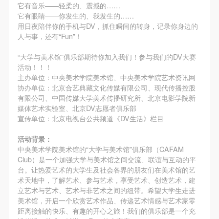
它有音乐——轻柔的、震撼的……
它有眼睛——你发生的、我发生的……
用日夜陪伴你的手机与DV，抓住瞬间的转身，记录你身边的
人与事，还有“Fun”！
“大学与美术馆”俱乐部期待你加入我们！参与我们的DV大赛
活动！！！
主办单位：中央美术学院美术馆、中央美术学院艺术资讯网
协办单位：北京合艺典藏文化传媒有限公司、现代传播控股
有限公司、中国传媒大学美术传播研究所、北京电影学院新
媒体艺术实验室、北京DV志愿者俱乐部
宣传单位：北京电视台公共频道《DV生活》栏目
活动背景：
中央美术学院美术馆的“大学与美术馆”俱乐部（CAFAM
Club）是一个加强大学与美术馆之间交流、联谊与互动的平
台。让热爱艺术的大学生及社会各界的朋友们在美术馆的艺
术天地中，了解艺术、参与艺术，享受艺术、创造艺术，建
立艺术与艺术、艺术与非艺术之间的纽带。希望大学生走进
美术馆，开启一个欣赏艺术作品、传递艺术情感与艺术家零
距离接触的快乐、有趣的开心之旅！我们的俱乐部是一个充