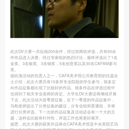
（1）、拍摄内容 乙方拍摄的带有甲方肖像的作品内
（1）、拍摄内容 乙方拍摄的带有甲方肖像的作品内
（1）、拍摄内容 乙方拍摄的带有甲方肖像的作品内
容包括：①中央美术学院美术馆②中央美术学院校园
容包括：①中央美术学院美术馆②中央美术学院校园
容包括：①中央美术学院美术馆②中央美术学院校园
内○3由中央美术学院公共教育部策划或执行的一切活
内○3由中央美术学院公共教育部策划或执行的一切活
内○3由中央美术学院公共教育部策划或执行的一切活
动。
动。
动。
（2）、使用形式 用于中央美术学院图书出版、销售
（2）、使用形式 用于中央美术学院图书出版、销售
（2）、使用形式 用于中央美术学院图书出版、销售
附带光盘及宣传资料。
附带光盘及宣传资料。
附带光盘及宣传资料。
（3）、使用地域范围
（3）、使用地域范围
（3）、使用地域范围
此次DV大赛一共征稿200余件，经过前两轮评选，共有60余
件作品进入决赛。经过专家组的热烈讨论，最终评选出了1名
适用地域范围包括国内和国外。
适用地域范围包括国内和国外。
适用地域范围包括国内和国外。
金奖、3名银奖、3名铜奖，5名创意奖以及30名CAFAM参与
使用肖像的媒介限于不损害甲方肖像权的任何媒介
使用肖像的媒介限于不损害甲方肖像权的任何媒介
使用肖像的媒介限于不损害甲方肖像权的任何媒介
奖。
（如杂志、网络等）。
（如杂志、网络等）。
（如杂志、网络等）。
据此项活动的负责人之一，CAFA美术馆公共教育部的任蕊女
士介绍：此次大赛共有10多所专业院校的学生参与，很多定
三、肖像权使用期限
三、肖像权使用期限
三、肖像权使用期限
向作品征集都出现了比较好的作品。很多作品在评选过程中
永久使用。
永久使用。
永久使用。
也得到了相关专业老师的肯定。大学生DV大赛还将继续开展
四、许可使用费用
四、许可使用费用
四、许可使用费用
下去，此次活动为首季度征集，在下一季度的作品征集中，
马刚老师提出了分类征集的建议，分专业组和普通组，并将
带有甲方肖像作品的拍摄费用由乙方承担。
带有甲方肖像作品的拍摄费用由乙方承担。
带有甲方肖像作品的拍摄费用由乙方承担。
进行分类评选。下一次的作品征集及活动还会有一个大的主
乙方于拍摄完带有甲方肖像的作品无需支付甲方任何
乙方于拍摄完带有甲方肖像的作品无需支付甲方任何
乙方于拍摄完带有甲方肖像的作品无需支付甲方任何
题，这样会比较有针对性，评选工作也将更好展开。
费用。
费用。
费用。
据悉，此次大赛的获奖作品将在CAFA美术馆及中央美院艺讯