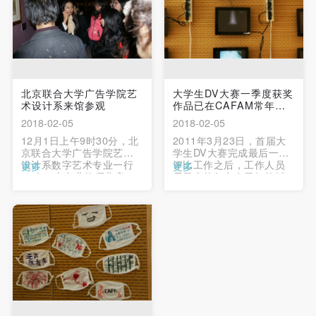
北京联合大学广告学院艺
大学生DV大赛一季度获奖
术设计系来馆参观
作品已在CAFAM常年展
出
2018-02-05
2018-02-05
12月1日上午9时30分，北
2011年3月23日，首届大
京联合大学广告学院艺术
学生DV大赛完成最后一轮
设计系数字艺术专业一行
评比工作之后，工作人员
更多
更多
66人，由专业教师曲音、
尽最大的努力在最短的时
任杨慧子带队，对我馆举
间内把获奖的作品在中央
办的“卢浮宫藏意大利文艺
美术学院美术馆“大学与美
复兴珍品展——爱德蒙•德•
术馆”俱乐部活动中心的数
罗契尔德收藏”及其它展览
字屏幕上循环播放。 …
进行教学性参观。 …