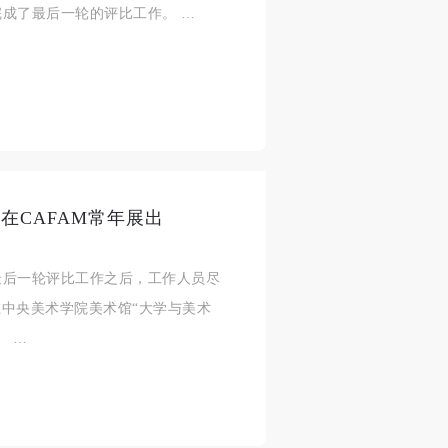
参
参
参
完成了最后一轮的评比工作。 …
及
及
及
美
美
美
任
任
任
据
据
据
济
济
济
在CAFAM常年展出
成最后一轮评比工作之后，工作人员尽
进
进
进
中央美术学院美术馆“大学与美术
 …
施
施
施
活
活
活