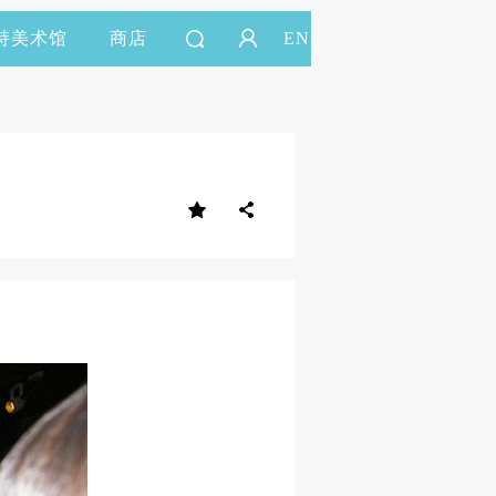
持美术馆
商店
EN