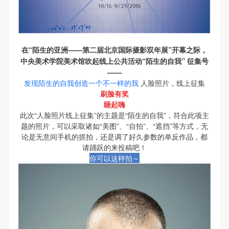
第一条
第一条
第一条
本次活动公平公正、自愿参加与退出、风险与责任自
本次活动公平公正、自愿参加与退出、风险与责任自
本次活动公平公正、自愿参加与退出、风险与责任自
负的原则。但活动有风险，参加者应有必要的风险意
负的原则。但活动有风险，参加者应有必要的风险意
负的原则。但活动有风险，参加者应有必要的风险意
识。
识。
识。
在“陌生的亚洲——第二届北京国际摄影双年展”
开幕之际，
第二条
第二条
第二条
中央美术学院美术馆吹起线上公共活动
“陌生的自我” 征集号
——
参加本次活动者必须遵守中华人民共和国的相关法
参加本次活动者必须遵守中华人民共和国的相关法
参加本次活动者必须遵守中华人民共和国的相关法
发现陌生的自我
创造一个不一样的我
人脸照片，线上征集
律、法规，必须遵循道德和社会公德规范，并应该具
律、法规，必须遵循道德和社会公德规范，并应该具
律、法规，必须遵循道德和社会公德规范，并应该具
刷脸有奖
备以人为本、团结友爱、互相帮助和助人为乐的良好
备以人为本、团结友爱、互相帮助和助人为乐的良好
备以人为本、团结友爱、互相帮助和助人为乐的良好
睡起嗨
此次“人脸照片线上征集”的主题是“陌生的自我”，符合此项主
品质。
品质。
品质。
题的照片，可以采取诸如“美图”、“自拍”、“遮挡”等方式，无
第三条
第三条
第三条
论是无意间手机的抓拍，还是调了好久参数的单反作品，都
参加本次活动人员应该是成年人（具有完全民事行为
参加本次活动人员应该是成年人（具有完全民事行为
参加本次活动人员应该是成年人（具有完全民事行为
请踊跃的来投稿吧！
你可以这样拍～
能力的人，18周岁以上）未成年人必须在成年人的陪
能力的人，18周岁以上）未成年人必须在成年人的陪
能力的人，18周岁以上）未成年人必须在成年人的陪
同下参观。
同下参观。
同下参观。
第四条
第四条
第四条
参加活动者在此次活动期间的人身安全责任自负。鼓
参加活动者在此次活动期间的人身安全责任自负。鼓
参加活动者在此次活动期间的人身安全责任自负。鼓
励参加者自行购买人身安全保险。活动中一旦出现事
励参加者自行购买人身安全保险。活动中一旦出现事
励参加者自行购买人身安全保险。活动中一旦出现事