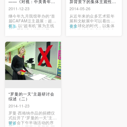
——《对视：中美青年艺
异背景下的集体主观性
术...
及...
2011-12-23
2014-05-26
继今年九月我馆举办的“首
从近年来的众多艺术双年
届CAFAM泛主题展：超有
展和文献展中可以看出，
机”，以“超有机”展为主线
在全球化的时代，以集体
更多
更多
的一系列活动就陆续展
创作为核心形式的艺术小
开。这次我馆公共教育与
组正在不断增多。以此趋
发展部与妙有艺术携手举
势为背景，艺术界对于艺
办的美国青年艺术家艺术
术小组的组织及其呈现也
交流汇报展《对视：中美
给予了越来越多的正面关
青年艺术六人展》，即是
注。由 “集体之眼”(The
该系列交流活动的汇报与
Collective Eye) 项目组织
延伸。 …
筹备的“由文化差异审视集
体主观性及其美学”国际研
讨会将于2014年5月30日
至6月1日在中央美术学院
美术... …
“罗曼的一天”主题研讨会
综述（二）
2014-11-23
罗曼·西格纳作品的捐赠仪
式拉开了“罗曼的一天”主题
研讨会下午半场活动的序
更多