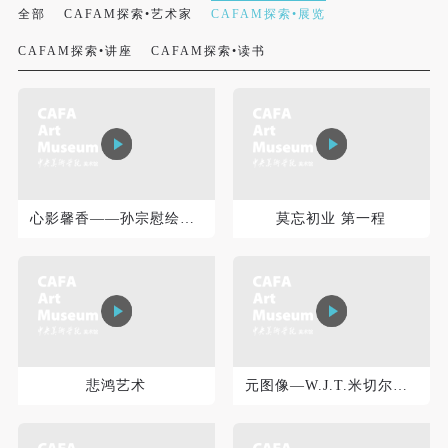
全部
CAFAM探索•艺术家
CAFAM探索•展览
CAFAM探索•讲座
CAFAM探索•读书
快捷登录
帐号密码登录
心影馨香——孙宗慰绘画主题展
莫忘初业 第一程
发送验证码
手机号码
手机号码将作为您的登录账号
悲鸿艺术
元图像—W.J.T.米切尔的图像理论回顾展
验证码
登录