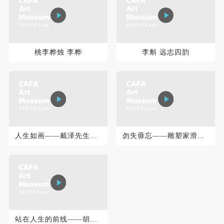
可使用雅昌艺术网会员账户登录
桃李桦烛 李桦
李斛 远志四韵
人生如画——戴泽先生百岁艺术展
勿失毋忘——雕塑家滑田友诞辰120周年纪念展
站在人生的前线——胡一川艺术与文献展