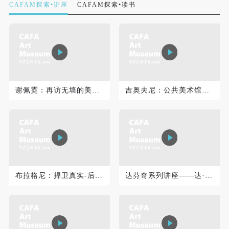
CAFAM探索•讲座
CAFAM探索•读书
谢佩霓：再访无墙的美术馆
吉奥夫尼：公共美术馆和高校美术馆之差异
快捷登录
帐号密码登录
发送验证码
手机号码
布拉格尼：捍卫真实-后数字时代艺术博物馆的未来
达芬奇系列讲座——达·芬奇与《绘画之书》
手机号码将作为您的登录账号
验证码