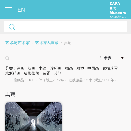
EN
艺术与艺术家
艺术家&典藏
典藏
艺术家
分类：
油画
版画
书法
连环画、插画
雕塑
中国画
素描速写
水彩粉画
摄影影像
装置
其他
馆藏品： 18050件（截止2017年） 在线藏品：2件（截止2026年）
典藏
快捷登录
帐号密码登录
发送验证码