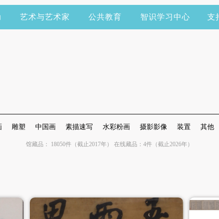
动
艺术与艺术家
公共教育
智识学习中心
支
画
雕塑
中国画
素描速写
水彩粉画
摄影影像
装置
其他
馆藏品： 18050件（截止2017年） 在线藏品：4件（截止2026年）