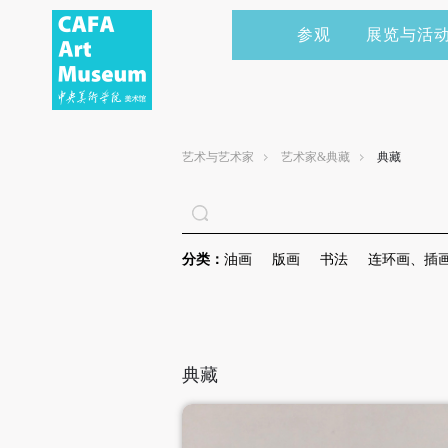
参观
展览与活
当前展览
艺术家&典藏
CAFAM 讲座
会员
展览预告
学术研究
CAFAM 课程
企业赞助
艺术与艺术家
艺术家&典藏
典藏
展览回顾
艺术出版
CAFAM 体验
捐赠
数字美术馆
志愿者
分类：
油画
版画
书法
连环画、插
资讯
合作伙伴
举办活动
典藏