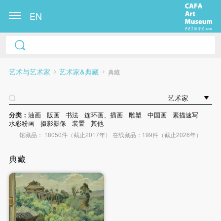
EN
艺术与艺术家
艺术家&典藏
典藏
艺术家
分类：
油画
版画
书法
连环画、插画
雕塑
中国画
素描速写
水彩粉画
摄影影像
装置
其他
馆藏品： 18050件（截止2017年） 在线藏品：199件（截止2026年）
典藏