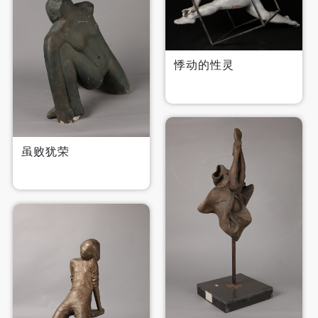
悸动的性灵
虽败犹荣