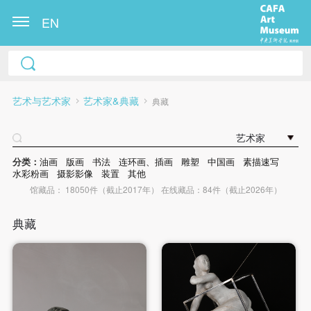
EN
艺术与艺术家
艺术家&典藏
典藏
艺术家
分类：
油画
版画
书法
连环画、插画
雕塑
中国画
素描速写
水彩粉画
摄影影像
装置
其他
馆藏品： 18050件（截止2017年） 在线藏品：84件（截止2026年）
典藏