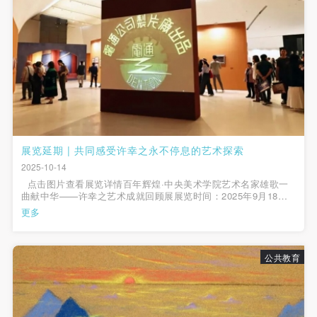
展览延期 | 共同感受许幸之永不停息的艺术探索
2025-10-14
点击图片查看展览详情百年辉煌·中央美术学院艺术名家雄歌一
曲献中华——许幸之艺术成就回顾展展览时间：2025年9月18日
—10月31日展览地点：中央美术学院美术馆3层B展厅主办单位：
更多
中国美术家协会、中央美术学院承办单位：中央美术学院党委宣
传部、中央美术学院...
公共教育