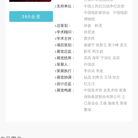
第一条
第一条
第一条
>支持单位：
中国人民抗日战争纪念馆
本次活动公平公正、自愿参加与退出、风险与责任自
本次活动公平公正、自愿参加与退出、风险与责任自
本次活动公平公正、自愿参加与退出、风险与责任自
中国电影家协会
中国电影
360全景
负的原则。但活动有风险，参加者应有必要的风险意
负的原则。但活动有风险，参加者应有必要的风险意
负的原则。但活动有风险，参加者应有必要的风险意
博物馆
>总策划：
徐扬
林茂
识。
识。
识。
>学术顾问：
孙景波
第二条
第二条
第二条
>学术主持：
曹庆晖
参加本次活动者必须遵守中华人民共和国的相关法
参加本次活动者必须遵守中华人民共和国的相关法
参加本次活动者必须遵守中华人民共和国的相关法
>项目策划：
秦建平 徐新立 黄小峰 袁元
>展览总监：
靳军 韩文超
律、法规，必须遵循道德和社会公德规范，并应该具
律、法规，必须遵循道德和社会公德规范，并应该具
律、法规，必须遵循道德和社会公德规范，并应该具
>展览统筹：
高高 海军 于润生 吴琼
备以人为本、团结友爱、互相帮助和助人为乐的良好
备以人为本、团结友爱、互相帮助和助人为乐的良好
备以人为本、团结友爱、互相帮助和助人为乐的良好
>策展人：
许国庆
品质。
品质。
品质。
>策展执行：
李垚辰 李捷
>展览协调：
赵晶 刘希言 王瑀 孙文
第三条
第三条
第三条
>设计总监：
纪玉洁
参加本次活动人员应该是成年人（具有完全民事行为
参加本次活动人员应该是成年人（具有完全民事行为
参加本次活动人员应该是成年人（具有完全民事行为
>展览鸣谢：
中国美术馆 龙美术馆 泰康
能力的人，18周岁以上）未成年人必须在成年人的陪
能力的人，18周岁以上）未成年人必须在成年人的陪
能力的人，18周岁以上）未成年人必须在成年人的陪
保险集团股份有限公司 之
已基金会 王薇 施俊兆 黄俊
同下参观。
同下参观。
同下参观。
董瑞
第四条
第四条
第四条
参加活动者在此次活动期间的人身安全责任自负。鼓
参加活动者在此次活动期间的人身安全责任自负。鼓
参加活动者在此次活动期间的人身安全责任自负。鼓
励参加者自行购买人身安全保险。活动中一旦出现事
励参加者自行购买人身安全保险。活动中一旦出现事
励参加者自行购买人身安全保险。活动中一旦出现事