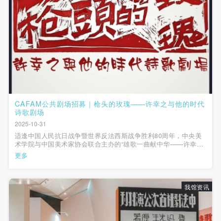
CAFAM公共剧场招募｜枪头的玫瑰——许幸之与他的时代
诗歌剧场
2025-10-31
适逢中国人民抗日战争暨世界反法西斯战争胜利80周年，中央美
术学院与中国美术家协会联合主办的“雄歌一曲献中华——许幸之
艺术成就回顾展”在中央美术学院美术馆开幕。此次展览展出了
更多
400余件作品及文献，从电影、绘画、文学、戏剧、艺术理论等多
个方面，全面呈现许幸之先生...
我馆资讯