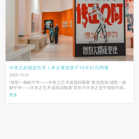
许幸之的戏剧艺术 | 本次展览将于10月31日闭展
2025-10-31
“雄歌一曲献中华——许幸之艺术成就回顾展”展览现场“雄歌一曲
献中华——许幸之艺术成就回顾展”宣传片许幸之是中国现代戏剧
发展历程中不可忽视的重要人物。他出身于美术科班，却在戏
更多
剧、电影、美术、诗歌等多个领域皆有建树，展现出跨媒介的艺
术才华。他以坚定的左翼立场参与...