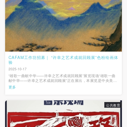
CAFAM工作坊招募｜ “许幸之艺术成就回顾展”色粉绘画体
验
2025-10-17
“雄歌一曲献中华——许幸之艺术成就回顾展”展览现场“雄歌一曲
献中华——许幸之艺术成就回顾展”正在展出，本展览是中央美术
学院“百年辉煌·艺术名家”系列展览之一，作为迄今为止规模最
更多
大、内容最全面的许幸之艺术成就回顾展，展览共展出许幸之代
表作品及珍贵文献400余件（组）...
公共教育