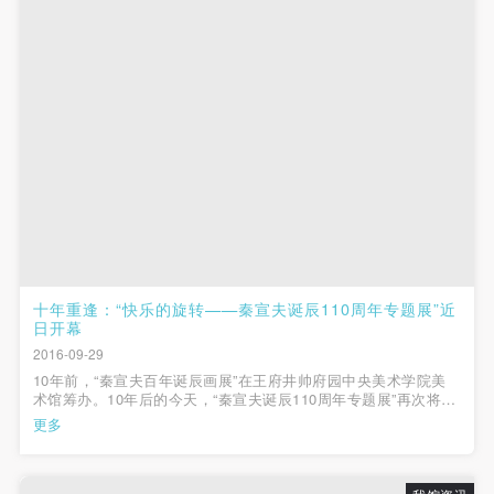
十年重逢：“快乐的旋转——秦宣夫诞辰110周年专题展”近
日开幕
2016-09-29
10年前，“秦宣夫百年诞辰画展”在王府井帅府园中央美术学院美
术馆筹办。10年后的今天，“秦宣夫诞辰110周年专题展”再次将秦
宣夫先生的作品带回到中央美术学院美术馆，展览以其留法时期
更多
的重要作品为题，名曰“快乐的旋转”。经过精心筹备，展览以二百
余件绘画作品和秦...