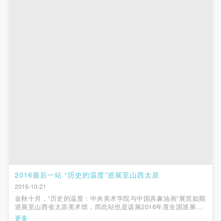
验证码
登录
可使用雅昌艺术网会员账户登录
2016最后一站 “历史的温度”巡展至山西太原
2016-10-21
金秋十月，“历史的温度：中央美术学院与中国具象油画”展览如期
巡展至山西省太原美术馆，而此站也是该展2016年度全国巡展的
最后一站。拥有“表里山河”美誉的山西，造就了 “三晋”之人雄强豪
更多