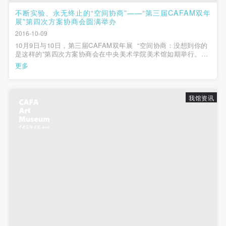
不断实验、永无终止的“空间协商”——“第三届CAFAM双年
展”第四次方案协商会圆满举办
2016-10-09
10月9日与10日，第三届CAFAM双年展 “空间协商：没想到你的
是这样的”第四次方案协商会在中央美术学院美术馆如期举行。此
次会议为最后一次协商会，两天时间里，三十位协商员在八个分
更多
场对百余方案进行了热烈地探讨与阐释。不仅方案提交者在阐述
时...
我馆资讯