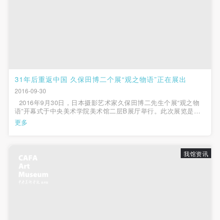
31年后重返中国 久保田博二个展“观之物语”正在展出
2016-09-30
2016年9月30日，日本摄影艺术家久保田博二先生个展“观之物
语”开幕式于中央美术学院美术馆二层B展厅举行。此次展览是久
保田博二先生时隔31年再次来到中国举办的大型个人展览，展览
更多
中没有采用传统意义上的彩色、黑白照片，而是分别将艺术家于
1963年至1989年...
我馆资讯