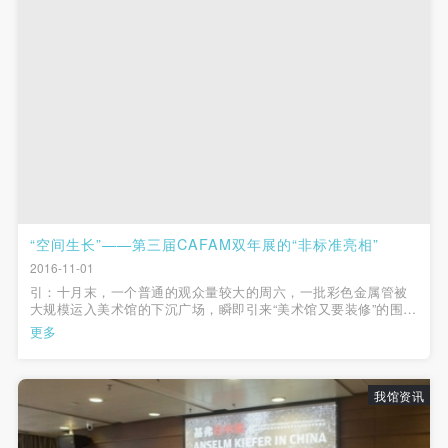
（1）、拍摄内容 乙方拍摄的带有甲方肖像的作品内
（1）、拍摄内容 乙方拍摄的带有甲方肖像的作品内
（1）、拍摄内容 乙方拍摄的带有甲方肖像的作品内
容包括：①中央美术学院美术馆②中央美术学院校园
容包括：①中央美术学院美术馆②中央美术学院校园
容包括：①中央美术学院美术馆②中央美术学院校园
内○3由中央美术学院公共教育部策划或执行的一切活
内○3由中央美术学院公共教育部策划或执行的一切活
内○3由中央美术学院公共教育部策划或执行的一切活
动。
动。
动。
（2）、使用形式 用于中央美术学院图书出版、销售
（2）、使用形式 用于中央美术学院图书出版、销售
（2）、使用形式 用于中央美术学院图书出版、销售
附带光盘及宣传资料。
附带光盘及宣传资料。
附带光盘及宣传资料。
（3）、使用地域范围
（3）、使用地域范围
（3）、使用地域范围
适用地域范围包括国内和国外。
适用地域范围包括国内和国外。
适用地域范围包括国内和国外。
使用肖像的媒介限于不损害甲方肖像权的任何媒介
使用肖像的媒介限于不损害甲方肖像权的任何媒介
使用肖像的媒介限于不损害甲方肖像权的任何媒介
“空间生长”——第三届CAFAM双年展的“非标准亮相”
（如杂志、网络等）。
（如杂志、网络等）。
（如杂志、网络等）。
2016-11-01
三、肖像权使用期限
三、肖像权使用期限
三、肖像权使用期限
引：十月末，一个普通的观众量较大的周六，一批彩色金属管被
大规模运入美术馆的下沉广场，瞬即引来“美术馆又要装修”的围观
永久使用。
永久使用。
永久使用。
和热议，随着第一根金属管竖直伸向空中，躺在地上的黄黄绿绿
更多
四、许可使用费用
四、许可使用费用
四、许可使用费用
的金属管纷纷竖起，组成了似钢铁丛林一般的奇特景观。 下午五
时左右...
带有甲方肖像作品的拍摄费用由乙方承担。
带有甲方肖像作品的拍摄费用由乙方承担。
带有甲方肖像作品的拍摄费用由乙方承担。
乙方于拍摄完带有甲方肖像的作品无需支付甲方任何
乙方于拍摄完带有甲方肖像的作品无需支付甲方任何
乙方于拍摄完带有甲方肖像的作品无需支付甲方任何
我馆资讯
费用。
费用。
费用。