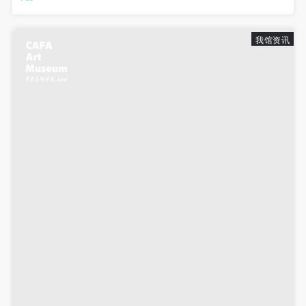
迈的人文历史，并在多元文化并存的当下展现出独特的艺术魅
力。不仅山西人民...
我馆资讯