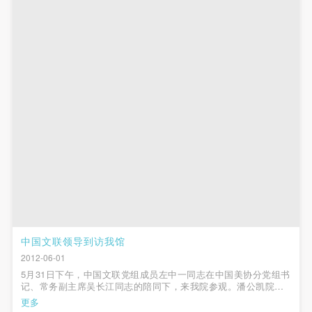
中国文联领导到访我馆
2012-06-01
5月31日下午，中国文联党组成员左中一同志在中国美协分党组书
记、常务副主席吴长江同志的陪同下，来我院参观。潘公凯院长
和学院办岳洁琼副主任接待了左中一同志一行。在美术馆，潘院
更多
长和王璜生馆长向来宾介绍了中央美术学院美术馆的基本情况；