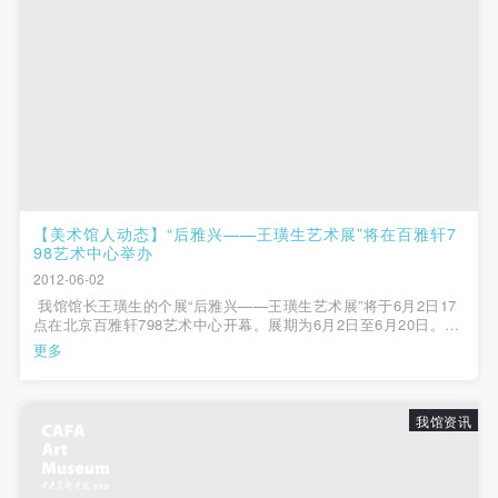
【美术馆人动态】“后雅兴——王璜生艺术展”将在百雅轩7
98艺术中心举办
2012-06-02
我馆馆长王璜生的个展“后雅兴——王璜生艺术展”将于6月2日17
点在北京百雅轩798艺术中心开幕。展期为6月2日至6月20日。此
次个展是王璜生自2009年调入北京工作后，在京举办的首次个
更多
展。展览中将展出王璜生十余年来的创作——“游·象”、“天
地”、“悠然”三个系列——共80多件...
我馆资讯