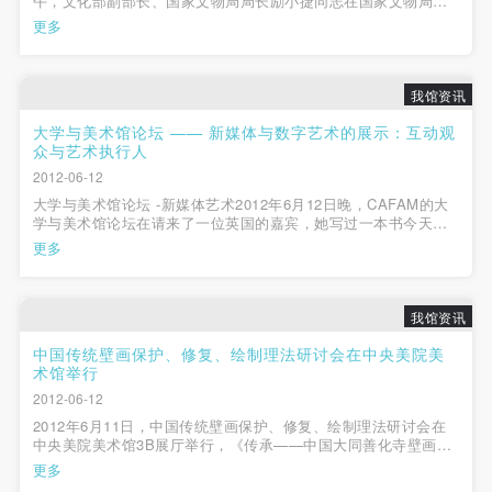
午，文化部副部长、国家文物局局长励小捷同志在国家文物局文
第一条
第一条
第一条
物保护与考古司副司长许言的陪同下，来我院参观。潘公凯院
更多
本次活动公平公正、自愿参加与退出、风险与责任自
本次活动公平公正、自愿参加与退出、风险与责任自
本次活动公平公正、自愿参加与退出、风险与责任自
长、谭平副院长、美术馆王璜生馆长和学院办岳洁琼副主任接待
了励部长一行。在美术馆三楼...
负的原则。但活动有风险，参加者应有必要的风险意
负的原则。但活动有风险，参加者应有必要的风险意
负的原则。但活动有风险，参加者应有必要的风险意
我馆资讯
识。
识。
识。
第二条
第二条
第二条
大学与美术馆论坛 —— 新媒体与数字艺术的展示：互动观
众与艺术执行人
参加本次活动者必须遵守中华人民共和国的相关法
参加本次活动者必须遵守中华人民共和国的相关法
参加本次活动者必须遵守中华人民共和国的相关法
2012-06-12
律、法规，必须遵循道德和社会公德规范，并应该具
律、法规，必须遵循道德和社会公德规范，并应该具
律、法规，必须遵循道德和社会公德规范，并应该具
大学与美术馆论坛 -新媒体艺术2012年6月12日晚，CAFAM的大
备以人为本、团结友爱、互相帮助和助人为乐的良好
备以人为本、团结友爱、互相帮助和助人为乐的良好
备以人为本、团结友爱、互相帮助和助人为乐的良好
学与美术馆论坛在请来了一位英国的嘉宾，她写过一本书今天也
送给美术馆，叫做《反思策展》，讲的是新媒体之后的艺术。这
更多
品质。
品质。
品质。
位作者就是贝莉尔·格雷姆，她主要研究新媒体，在国际策划多个
新媒体艺术展，撰写大量文章...
第三条
第三条
第三条
参加本次活动人员应该是成年人（具有完全民事行为
参加本次活动人员应该是成年人（具有完全民事行为
参加本次活动人员应该是成年人（具有完全民事行为
我馆资讯
能力的人，18周岁以上）未成年人必须在成年人的陪
能力的人，18周岁以上）未成年人必须在成年人的陪
能力的人，18周岁以上）未成年人必须在成年人的陪
中国传统壁画保护、修复、绘制理法研讨会在中央美院美
术馆举行
同下参观。
同下参观。
同下参观。
2012-06-12
第四条
第四条
第四条
2012年6月11日，中国传统壁画保护、修复、绘制理法研讨会在
参加活动者在此次活动期间的人身安全责任自负。鼓
参加活动者在此次活动期间的人身安全责任自负。鼓
参加活动者在此次活动期间的人身安全责任自负。鼓
中央美院美术馆3B展厅举行，《传承——中国大同善化寺壁画重
光》正在这里展出。上午9:30，研讨会开始。上午的会议由王宏
励参加者自行购买人身安全保险。活动中一旦出现事
励参加者自行购买人身安全保险。活动中一旦出现事
励参加者自行购买人身安全保险。活动中一旦出现事
更多
建先生主持。王先生首先介绍了这次壁画创作团队的两位负责