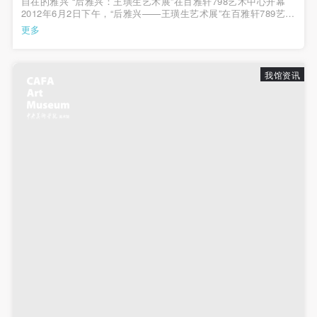
自在的雅兴 “后雅兴：王璜生艺术展”在百雅轩798艺术中心开幕
2012年6月2日下午，“后雅兴——王璜生艺术展”在百雅轩789艺术
中心开幕，这是我院美术馆馆长王璜生教授自2009年任职后首次
更多
在京举办个人画展。展览由百雅轩文化艺术机构主办，殷双喜研
究员策展，展出王璜生从1995...
我馆资讯