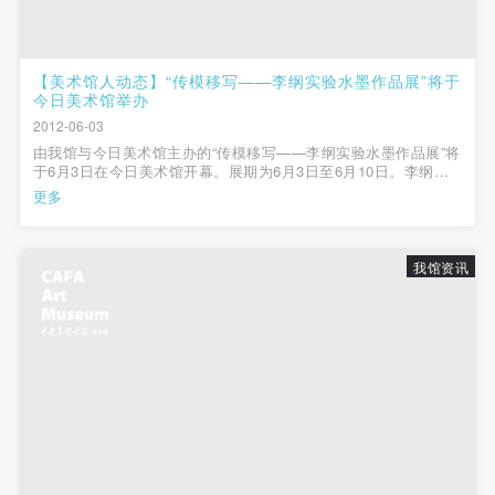
【美术馆人动态】“传模移写——李纲实验水墨作品展”将于
今日美术馆举办
2012-06-03
由我馆与今日美术馆主办的“传模移写——李纲实验水墨作品展”将
于6月3日在今日美术馆开幕。展期为6月3日至6月10日。李纲为
我馆公共教育与发展部主任，此次展览是他自2009年来京之后一
更多
项重要展览项目，体现了作为艺术家的李纲对于实验水墨不懈的
思考和实践。透过此次展出的...
我馆资讯