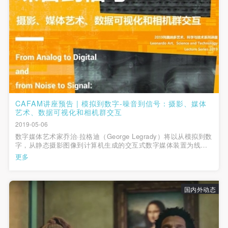
CAFAM讲座预告 | 模拟到数字-噪音到信号：摄影、媒体
艺术、数据可视化和相机群交互
2019-05-06
数字媒体艺术家乔治·拉格迪（George Legrady）将以从模拟到数
字，从静态摄影图像到计算机生成的交互式数字媒体装置为线
索，展示他至今所完成的作品。
更多
国内外动态