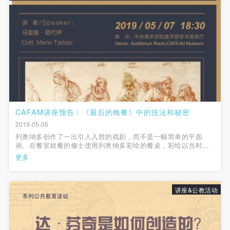
CAFAM讲座预告︱《最后的晚餐》中的技法和秘密
2019-05-05
列奥纳多创作了一出引人入胜的戏剧，而不是一幅简单的平面
画。在餐室就餐的修士使用列奥纳多彩绘的餐桌，彩绘以当时米
兰斯福尔扎家族执政时期为背景，修士们吃的恰恰是列奥纳多画
更多
在桌上的食品。
讲座&公教活动