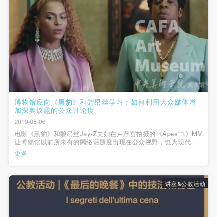
博物馆应向《黑豹》和碧昂丝学习：如何利用大众媒体增
加深奥议题的公众讨论度
2019-05-06
电影《黑豹》和碧昂丝Jay-Z夫妇在卢浮宫拍摄的《Apes**t》MV
让博物馆以前所未有的网络话题度出现在公众视野，也为现代博
物馆提供了一种和大众互动的可能性。
更多
讲座&公教活动