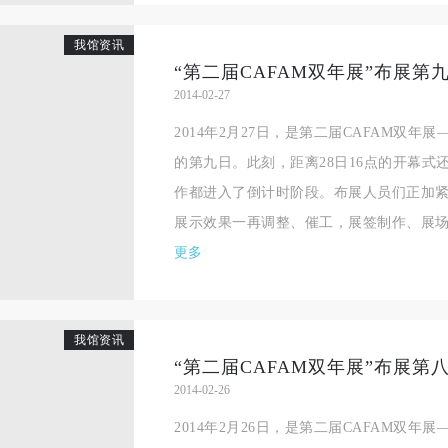
我馆资讯
“第二届CAFAM双年展”布展第
2014-02-27
2014年2月27日，是第二届CAFAM双年
的第九日。此刻，距离28日16点的开幕式
作都进入了倒计时阶段。布展人员们正加
展示效果一再调整、催工，展签制作、展场喷
更多
我馆资讯
“第二届CAFAM双年展”布展第
2014-02-26
快捷登录
帐号密码登录
2014年2月26日，是第二届CAFAM双年
中央美术学院美术馆出版授权协议书
中央美术学院美术馆出版授权协议书
中央美术学院美术馆出版授权协议书