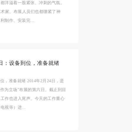
处都洋溢着一股紧张、冲刺的气氛。
人
人
人
艺术家、布展人员们也都绷紧了神
活
活
活
制作、安装完...
作
作
作
网
网
网
央
央
央
案
案
案
”规
”规
”规
六日：设备到位，准备就绪
，准备就绪 2014年2月24日，是
展作为立场”布展的第六日。截止到目
风
风
风
漆工作也进入尾声。今天的工作重心
视等）进...
德
德
德
的
的
的