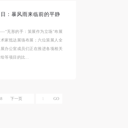
第三日：暴风雨来临前的平静
合本
合本
合本
展——“无形的手：策展作为立场”布展
现代
现代
现代
艺术家抵达展场布展；六位策展人全
、
、
、
年展办公室成员们正在推进各项相关
等项目的比...
个
个
个
以
以
以
88
下一页
学院
学院
学院
一
一
一