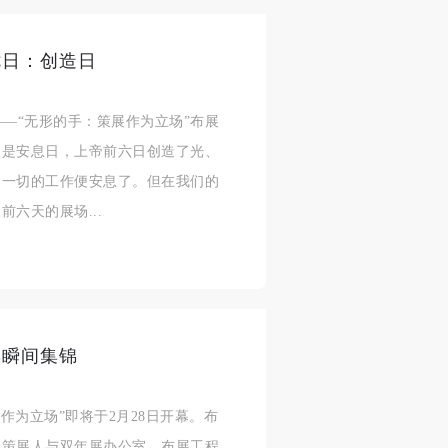
七日：创造日
展——“无形的手：策展作为立场”布展
日是安息日，上帝前六日创造了光、
身
身
身
日一切的工作便安息了。但在我们的
承
承
承
六天的展场...
主
主
主
参
参
参
及
及
及
彩瞬间集锦
美
美
美
任
任
任
作为立场”即将于2月28日开幕。布
据
据
据
，策展人与双年展办公室、布展工程