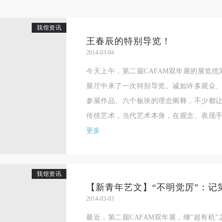
我馆资讯
王春辰的特别导览！
2014-03-04
今天上午，第二届CAFAM双年展的展览
展厅中来了一次特别导览。诚如许多观众
参展作品、六个板块的理念阐释，不少都
传统艺术，当代艺术本身，在观念、表现手法
更多
我馆资讯
【新青年艺文】“不明觉厉”：记
2014-03-03
最近，第二届CAFAM双年展，继“超有机