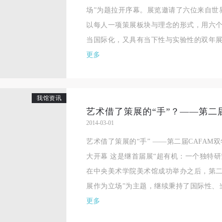
场”为题拉开序幕。展览邀请了六位来自世
以每人一项策展板块与理念的形式，用六
当国际化，又具有当下性与实验性的双年展。 
更多
我馆资讯
2014-03-01
艺术借了策展的“手” ——第二届CAFAM
大开幕 这是继首届展“超有机：一个独特研究
在中央美术学院美术馆成功举办之后，第二届
展作为立场”为主题，继续秉持了国际性、当
更多