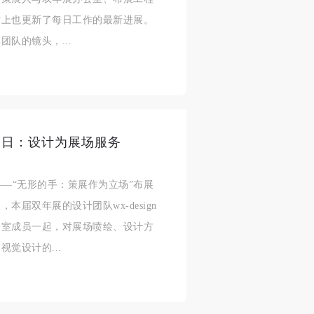
济
济
济
站上也更新了每日工作的最新进展。
队的镜头，...
进
进
进
施
施
施
第四日：设计为展场服务
活
活
活
展——“无形的手：策展作为立场”布展
届双年展的设计团队wx-design
公室成员一起，对展场喷绘、设计方
人
人
人
觉设计的...
）>
）>
）>
致
致
致