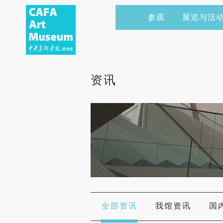
参观
展览与活
当前展览
艺术家&典藏
CAFAM 讲座
会员
展览预告
学术研究
CAFAM 课程
企业赞助
资讯
展览回顾
艺术出版
CAFAM 体验
捐赠
数字美术馆
志愿者
资讯
合作伙伴
举办活动
全部资讯
我馆资讯
国