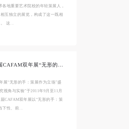
界各地重要艺术院校的年轻策展人，
个相互独立的展览，构成了这一既相
这...
艺术借了策展的“手”？——第二届CAFAM双年展“无形的手：策展作为立场”盛大开幕
双年展“无形的手：策展作为立场”盛
视角与实验”于2011年9月至11月
CAFAM双年展以“无形的手：策
下性、前...