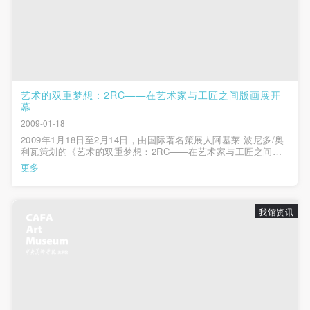
艺术的双重梦想：2RC——在艺术家与工匠之间版画展开
幕
2009-01-18
2009年1月18日至2月14日，由国际著名策展人阿基莱 波尼多/奥
利瓦策划的《艺术的双重梦想：2RC——在艺术家与工匠之间》
国际版画展在中央美术学院美术馆中展出。 展览展出了145幅版
更多
画杰作，其中包括长达5米以上的巨幅制作，以及8件铜版画原
版。它们出自当代艺术史上许多国...
我馆资讯