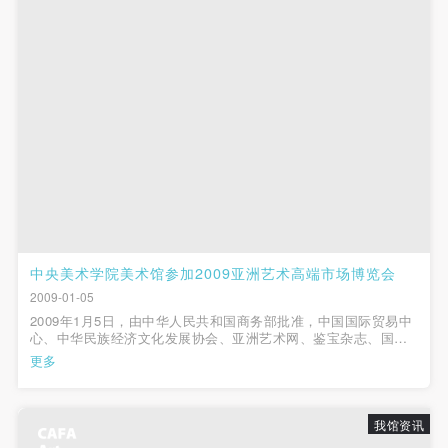
中央美术学院美术馆参加2009亚洲艺术高端市场博览会
2009-01-05
2009年1月5日，由中华人民共和国商务部批准，中国国际贸易中
心、中华民族经济文化发展协会、亚洲艺术网、鉴宝杂志、国家
民委《中华盛世》画报社共同主办，联合国世界和平基金会、文
更多
化部艺术科技研究所、国家广电总局人才交流中心、北京电视台
公共频道、中国民族文化工委...
我馆资讯