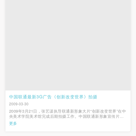
第一条
第一条
第一条
本次活动公平公正、自愿参加与退出、风险与责任自
本次活动公平公正、自愿参加与退出、风险与责任自
本次活动公平公正、自愿参加与退出、风险与责任自
负的原则。但活动有风险，参加者应有必要的风险意
负的原则。但活动有风险，参加者应有必要的风险意
负的原则。但活动有风险，参加者应有必要的风险意
识。
识。
识。
第二条
第二条
第二条
参加本次活动者必须遵守中华人民共和国的相关法
参加本次活动者必须遵守中华人民共和国的相关法
参加本次活动者必须遵守中华人民共和国的相关法
律、法规，必须遵循道德和社会公德规范，并应该具
律、法规，必须遵循道德和社会公德规范，并应该具
律、法规，必须遵循道德和社会公德规范，并应该具
备以人为本、团结友爱、互相帮助和助人为乐的良好
备以人为本、团结友爱、互相帮助和助人为乐的良好
备以人为本、团结友爱、互相帮助和助人为乐的良好
品质。
品质。
品质。
第三条
第三条
第三条
参加本次活动人员应该是成年人（具有完全民事行为
参加本次活动人员应该是成年人（具有完全民事行为
参加本次活动人员应该是成年人（具有完全民事行为
能力的人，18周岁以上）未成年人必须在成年人的陪
能力的人，18周岁以上）未成年人必须在成年人的陪
能力的人，18周岁以上）未成年人必须在成年人的陪
中国联通最新3G广告《创新改变世界》拍摄
同下参观。
同下参观。
同下参观。
2009-03-30
2009年3月21日，张艺谋执导联通新形象大片“创新改变世界”在中
第四条
第四条
第四条
央美术学院美术馆完成后期拍摄工作。中国联通新形象宣传片时
参加活动者在此次活动期间的人身安全责任自负。鼓
参加活动者在此次活动期间的人身安全责任自负。鼓
参加活动者在此次活动期间的人身安全责任自负。鼓
长约60秒，体现了中国联通即将推出的全业务概念及3G应用。形
更多
象宣传片的广告语为“如果现在能震撼过去，未来将带给我们什
励参加者自行购买人身安全保险。活动中一旦出现事
励参加者自行购买人身安全保险。活动中一旦出现事
励参加者自行购买人身安全保险。活动中一旦出现事
么？——创新改变世界”，一方...