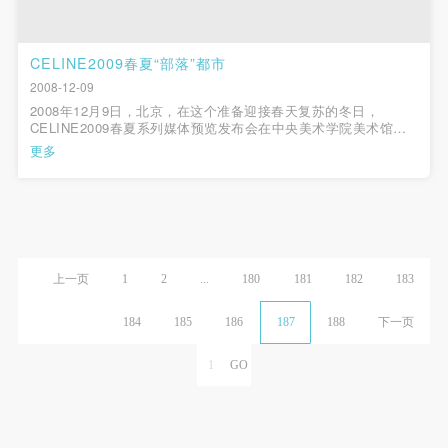
CELINE2009春夏“部落”都市
2008-12-09
2008年12月9日，北京，在这个准备迎接春天复苏的冬日，
CELINE2009春夏系列媒体预览发布会在中央美术学院美术馆展
开。活动现场不仅带来了融合部落与都市风格的2009春夏系列服
更多
装，亦率先展示了2009年CELINE与亚洲名模富永爱合作的Ai
Bag CELINE母婴包，以及与法国女星Emma...
上一页
1
2
...
180
181
182
183
184
185
186
187
188
下一页