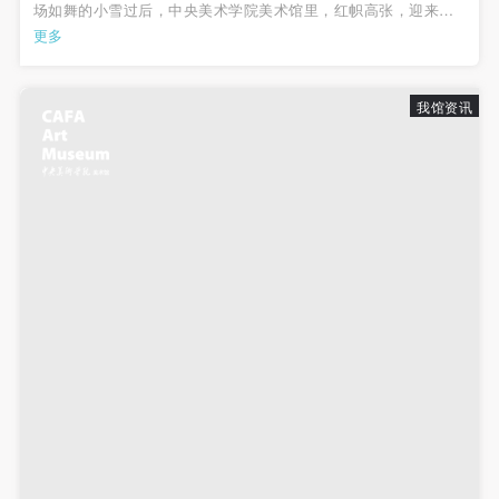
场如舞的小雪过后，中央美术学院美术馆里，红帜高张，迎来了
一年中或许最热闹的时刻。来自法国的世界领先化妆品品牌、全
更多
球抗皱权威巴黎欧莱雅带着全新升级复颜抗皱紧致明星系列新品
与她多年的好友巩俐女士一起...
我馆资讯