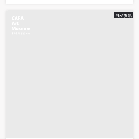
手机号码
手机号码将作为您的登录账号
我馆资讯
验证码
登录
可使用雅昌艺术网会员账户登录