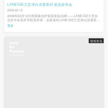
LΛNEÍGE兰芝净白清透系列 新品发布会
2009-02-12
2009年02月12日韩国著名护肤及彩妆品牌——LΛNEíGE兰芝在
北京中央美术学院美术馆，全新发布LΛNEíGE兰芝净白清透系列
与LΛNEíGE兰芝雪凝晶焕双重粉底SPF22 PA+，为中国女性锐
更多
意缔造出更为全面专业的美白护肤方案与纯净精致的妆容产品。
亲临发布会现场的来宾体验了兰芝品牌...
我馆资讯