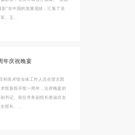
济
济
济
摄影”在中国的发展现状，汇集了吴
、王...
进
进
进
施
施
施
周年庆祝晚宴
活
活
活
院领导和美术馆全体工作人员在望京西
美术馆新馆开馆一周年，出席晚宴的
培副书记、前任常务副馆长谢淑贞女
人
人
人
馆长、...
）>
）>
）>
致
致
致