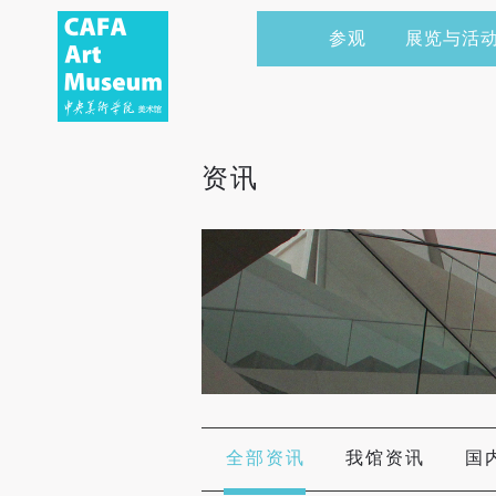
参观
展览与活
当前展览
艺术家&典藏
CAFAM 讲座
会员
展览预告
学术研究
CAFAM 课程
企业赞助
资讯
展览回顾
艺术出版
CAFAM 体验
捐赠
数字美术馆
志愿者
资讯
合作伙伴
举办活动
全部资讯
我馆资讯
国