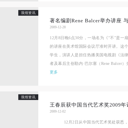
我馆资讯
著名编剧Rene Balcer举办讲
2009-12-28
12月8日晚6点30分，一场名为《“不”是
的讲座在美术馆国际会议厅准时开讲。这个
学生，演讲人是担任热播美国电视剧《法律与秩序
者及幕后主创勒内·巴尔塞（Rene Balcer）先
更多
我馆资讯
王春辰获中国当代艺术奖2009年
2009-12-02
快捷登录
帐号密码登录
12月2日从中国当代艺术奖处获悉，中国
中央美术学院美术馆出版授权协议书
中央美术学院美术馆出版授权协议书
中央美术学院美术馆出版授权协议书