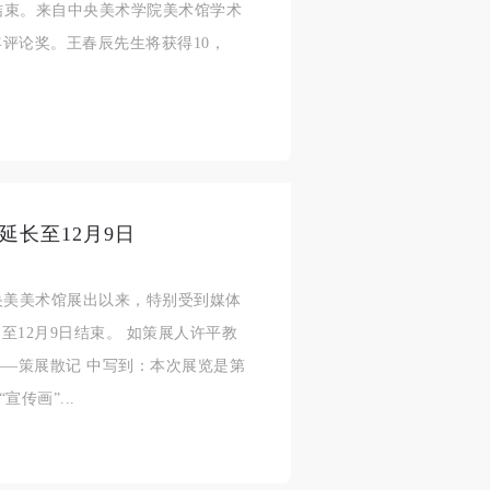
式结束。来自中央美术学院美术馆学术
人
人
人
年评论奖。王春辰先生将获得10，
活
活
活
作
作
作
网
网
网
央
央
央
案
案
案
”规
”规
”规
延长至12月9日
在央美美术馆展出以来，特别受到媒体
12月9日结束。 如策展人许平教
风
风
风
——策展散记 中写到：本次展览是第
传画”...
德
德
德
的
的
的