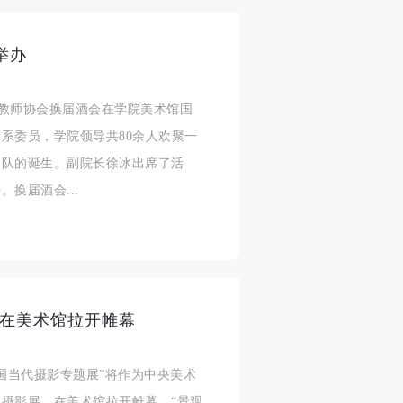
举办
青年教师协会换届酒会在学院美术馆国
系委员，学院领导共80余人欢聚一
身
身
身
团队的诞生。副院长徐冰出席了活
承
承
承
换届酒会...
主
主
主
参
参
参
及
及
及
展在美术馆拉开帷幕
美
美
美
任
任
任
：中国当代摄影专题展”将作为中央美术
据
据
据
摄影展，在美术馆拉开帷幕。“景观