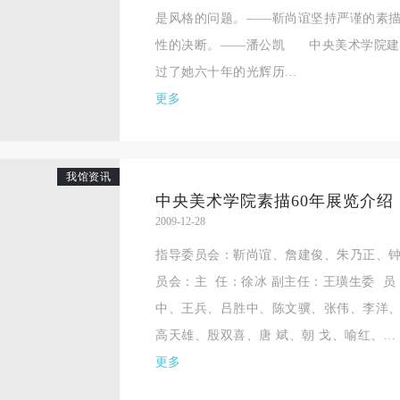
是风格的问题。——靳尚谊坚持严谨的素
性的决断。——潘公凯 中央美术学院建
过了她六十年的光辉历...
更多
我馆资讯
中央美术学院素描60年展览介绍
2009-12-28
指导委员会：靳尚谊、詹建俊、朱乃正、
员会：主 任：徐冰 副主任：王璜生委 
中、王兵、吕胜中、陈文骥、张伟、李洋
高天雄、殷双喜、唐 斌、朝 戈、喻红、...
更多