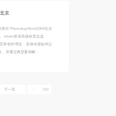
陆北京
合本
合本
合本
PhotoshopWorld2009北京
现代
现代
现代
人、Adobe资深高级创意总监
、
、
、
超凡技艺和创作理念，亲身传授如何让
念，并通过典型案例解...
个
个
个
以
以
以
下一页
学院
学院
学院
一
一
一