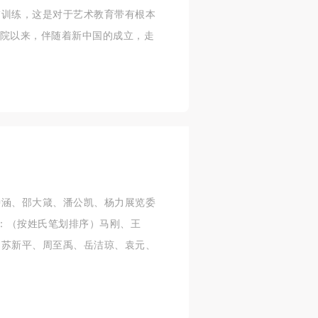
描训练，这是对于艺术教育带有根本
院以来，伴随着新中国的成立，走
钟涵、邵大箴、潘公凯、杨力展览委
员：（按姓氏笔划排序）马刚、王
、苏新平、周至禹、岳洁琼、袁元、