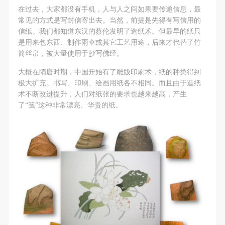
（1）、拍摄内容 乙方拍摄的带有甲方肖像的作品内
（1）、拍摄内容 乙方拍摄的带有甲方肖像的作品内
（1）、拍摄内容 乙方拍摄的带有甲方肖像的作品内
在过去，大家都没有手机，人与人之间如果要传递信息，最
容包括：①中央美术学院美术馆②中央美术学院校园
容包括：①中央美术学院美术馆②中央美术学院校园
容包括：①中央美术学院美术馆②中央美术学院校园
常见的方式是写封信寄出去。当然，前提是先得有写信用的
内○3由中央美术学院公共教育部策划或执行的一切活
内○3由中央美术学院公共教育部策划或执行的一切活
内○3由中央美术学院公共教育部策划或执行的一切活
信纸。我们都知道东汉的蔡伦发明了造纸术。但最早的纸只
是用来包东西、制作雨伞或其它工艺用途，后来才代替了竹
动。
动。
动。
简丝帛，被大量使用于抄写佛经。
（2）、使用形式 用于中央美术学院图书出版、销售
（2）、使用形式 用于中央美术学院图书出版、销售
（2）、使用形式 用于中央美术学院图书出版、销售
附带光盘及宣传资料。
附带光盘及宣传资料。
附带光盘及宣传资料。
大概在隋唐时期，中国开始有了雕版印刷术，纸的种类得到
极大扩充。书写、印刷、绘画用纸各不相同。而且由于造纸
（3）、使用地域范围
（3）、使用地域范围
（3）、使用地域范围
术不断改进提升，人们对纸张的要求也越来越高，产生
适用地域范围包括国内和国外。
适用地域范围包括国内和国外。
适用地域范围包括国内和国外。
了“笺”这种非常漂亮、华贵的纸。
使用肖像的媒介限于不损害甲方肖像权的任何媒介
使用肖像的媒介限于不损害甲方肖像权的任何媒介
使用肖像的媒介限于不损害甲方肖像权的任何媒介
（如杂志、网络等）。
（如杂志、网络等）。
（如杂志、网络等）。
三、肖像权使用期限
三、肖像权使用期限
三、肖像权使用期限
永久使用。
永久使用。
永久使用。
四、许可使用费用
四、许可使用费用
四、许可使用费用
带有甲方肖像作品的拍摄费用由乙方承担。
带有甲方肖像作品的拍摄费用由乙方承担。
带有甲方肖像作品的拍摄费用由乙方承担。
乙方于拍摄完带有甲方肖像的作品无需支付甲方任何
乙方于拍摄完带有甲方肖像的作品无需支付甲方任何
乙方于拍摄完带有甲方肖像的作品无需支付甲方任何
费用。
费用。
费用。