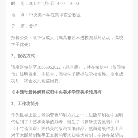
故，活动中任何非事故当事人及美术馆将不承担人身
故，活动中任何非事故当事人及美术馆将不承担人身
故，活动中任何非事故当事人及美术馆将不承担人身
时 间：2018年1月6日14:00—16:00
事故的任何责任，但有互相援助的义务。参加活动的
事故的任何责任，但有互相援助的义务。参加活动的
事故的任何责任，但有互相援助的义务。参加活动的
地 点：中央美术学院美术馆公教区
成员应当积极主动的组织实施救援工作，但对事故本
成员应当积极主动的组织实施救援工作，但对事故本
成员应当积极主动的组织实施救援工作，但对事故本
导 师：黄洋
身不承担任何法律责任和经济责任。参加本次活动者
身不承担任何法律责任和经济责任。参加本次活动者
身不承担任何法律责任和经济责任。参加本次活动者
的人身安全不负有民事及相关连带责任。
的人身安全不负有民事及相关连带责任。
的人身安全不负有民事及相关连带责任。
招募公众：限15位成人（属高雅艺术进校园系列活动，高校
第五条
第五条
第五条
学子优先）
参加活动者在此次活动期间应主动遵守美术馆活动秩
参加活动者在此次活动期间应主动遵守美术馆活动秩
参加活动者在此次活动期间应主动遵守美术馆活动秩
2
、报名方式：
序、维护美术馆场地及展示、展览、馆藏艺术作品及
序、维护美术馆场地及展示、展览、馆藏艺术作品及
序、维护美术馆场地及展示、展览、馆藏艺术作品及
请发送短信至18366952022（赵老师），并在短信中（仅限短
衍生品的安全。活动中一旦因个人原因造成美术馆场
衍生品的安全。活动中一旦因个人原因造成美术馆场
衍生品的安全。活动中一旦因个人原因造成美术馆场
信）注明姓名、手机号，高校学子请标注学校名称。报名成
地、空间、艺术品、衍生品等受到不同程度的损失、
地、空间、艺术品、衍生品等受到不同程度的损失、
地、空间、艺术品、衍生品等受到不同程度的损失、
功后，将会收到短信回复。
破坏。活动中任何非事故当事人及美术馆将不承担相
破坏。活动中任何非事故当事人及美术馆将不承担相
破坏。活动中任何非事故当事人及美术馆将不承担相
※本活动最终解释权归中央美术学院美术馆所有
应的责任与损失，应由参与活动者根据相应的法律条
应的责任与损失，应由参与活动者根据相应的法律条
应的责任与损失，应由参与活动者根据相应的法律条
3
、工作坊简介
文、组织规定进行协商和赔偿。并追究相应的法律责
文、组织规定进行协商和赔偿。并追究相应的法律责
文、组织规定进行协商和赔偿。并追究相应的法律责
任和经济责任。
任和经济责任。
任和经济责任。
作为世界上最古老的套色印刷方式之一，饾版印刷在中国明
第六条
第六条
第六条
代达到了工艺和美学的巅峰，诞生了《萝轩变古笺谱》和
《十竹斋笺谱》等精美的版画笺纸作品。然而这项传统工艺
参与活动者在参与活动时应当在美术馆工作人员及活
参与活动者在参与活动时应当在美术馆工作人员及活
参与活动者在参与活动时应当在美术馆工作人员及活
对于木版雕刻和手工套版的要求却极为苛刻，令许多希望借