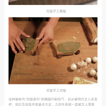
饾版手工雕版
饾版手工对版
这种被称为“饾版套印”的雕版印刷技巧，自从被明代文人吴发
祥、胡正言创造并发扬光大后，几百年来就一直被文人墨客