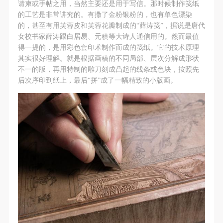
请柬或手帖之用，当然主要还是用于写信。那时候制作笺纸
的工艺是非常讲究的。有撒了金粉银粉的，也有单色漂染
的，甚至有用芙蓉皮和芙蓉花瓣制成的“薛涛笺”，据说是唐代
女校书家薛涛跟白居易、元稹等大诗人通信用的。然而最值
得一提的，是用彩色套印术制作而成的笺纸。它的技术原理
其实很好理解。就是根据画稿的不同局部、层次分解成形状
不一的版，再用特制的雕刀刻成凸起的线条或色块，按照先
快捷登录
帐号密码登录
后次序印到纸上，最后“拼”成了一幅精致的小版画。
发送验证码
手机号码
手机号码将作为您的登录账号
验证码
登录
可使用雅昌艺术网会员账户登录