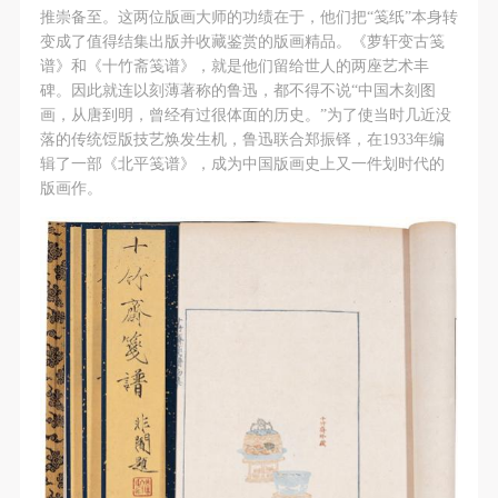
推崇备至。这两位版画大师的功绩在于，他们把“笺纸”本身转
变成了值得结集出版并收藏鉴赏的版画精品。《萝轩变古笺
谱》和《十竹斋笺谱》，就是他们留给世人的两座艺术丰
碑。因此就连以刻薄著称的鲁迅，都不得不说“中国木刻图
画，从唐到明，曾经有过很体面的历史。”为了使当时几近没
落的传统饾版技艺焕发生机，鲁迅联合郑振铎，在1933年编
辑了一部《北平笺谱》，成为中国版画史上又一件划时代的
版画作。