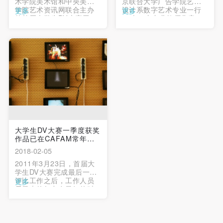
术学院美术馆和中央美术
京联合大学广告学院艺术
学院艺术资讯网联合主办
设计系数字艺术专业一行
更多
更多
的首届大学生DV大赛于
66人，由专业教师曲音、
CAFA美术馆贵宾厅完成了
任杨慧子带队，对我馆举
最后一轮的评比工作。 …
办的“卢浮宫藏意大利文艺
复兴珍品展——爱德蒙•德•
罗契尔德收藏”及其它展览
进行教学性参观。 …
大学生DV大赛一季度获奖
作品已在CAFAM常年展
出
2018-02-05
2011年3月23日，首届大
学生DV大赛完成最后一轮
评比工作之后，工作人员
更多
尽最大的努力在最短的时
间内把获奖的作品在中央
美术学院美术馆“大学与美
术馆”俱乐部活动中心的数
字屏幕上循环播放。 …