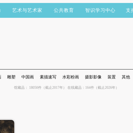
动
艺术与艺术家
公共教育
智识学习中心
支
画
雕塑
中国画
素描速写
水彩粉画
摄影影像
装置
其他
馆藏品： 18050件（截止2017年） 在线藏品：164件（截止2026年）