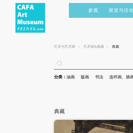
参观
展览与活
当前展览
艺术家&典藏
CAFAM 讲座
会员
展览预告
学术研究
CAFAM 课程
企业赞助
艺术与艺术家
艺术家&典藏
典藏
展览回顾
艺术出版
CAFAM 体验
捐赠
数字美术馆
志愿者
分类：
油画
版画
书法
连环画、插
资讯
合作伙伴
举办活动
典藏