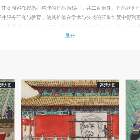
、其女周容教授悉心整理的作品为核心，共二百余件。作品既见
野并服务研究与教育，使其价值在学术与公共的双重维度中得到
间中重现一位美院“大先生”的艺术足迹与精神光焰，使其穿越
展开
路。
中国近现代的历史进程同频共振：他以画笔记录社会现场，以设
个人的艺术风格，更是一代代美院先生“以艺立志、以艺担当”的精
岁艺术展”，初步搭建了先生艺术贡献的学术框架。本次展览在
清大图
高清大图
先生的艺术精神及其视觉语言。从战地写生到国家形象塑造，从
快捷登录
帐号密码登录
，以鲜明的视觉指向与通达的审美气象，建构出一套可被公共阅
中央美术学院美术馆出版授权协议书
中央美术学院美术馆出版授权协议书
中央美术学院美术馆出版授权协议书
中国现代视觉文化生成与演进的生动见证。
手机号码
发送验证码
本人完全同意《中央美术学院美术馆》（以下简称“CAFAM”），愿意将本
本人完全同意《中央美术学院美术馆》（以下简称“CAFAM”），愿意将本
本人完全同意《中央美术学院美术馆》（以下简称“CAFAM”），愿意将本
参与中央美术学院美术馆公共教育部组织的公益性活动（包括美术馆会员
参与中央美术学院美术馆公共教育部组织的公益性活动（包括美术馆会员
参与中央美术学院美术馆公共教育部组织的公益性活动（包括美术馆会员
手机号码将作为您的登录账号
动）的涉及本人的图像、照片、文字、著作、活动成果（如参与工作坊创
动）的涉及本人的图像、照片、文字、著作、活动成果（如参与工作坊创
动）的涉及本人的图像、照片、文字、著作、活动成果（如参与工作坊创
，一方面拓展了美术馆的馆藏谱系，使“二十世纪中国美术家馆