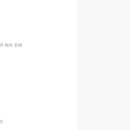
伟 梅琦 姜楠
馆