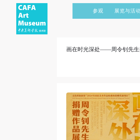
参观
展览与活
当前展览
艺术家&典藏
CAFAM 讲座
会员
展览预告
学术研究
CAFAM 课程
企业赞助
画在时光深处——周令钊先生
展览回顾
艺术出版
CAFAM 体验
捐赠
数字美术馆
志愿者
资讯
合作伙伴
举办活动