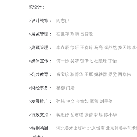
览设计：
>设计统筹：
闵志伊
>展览管理：
宿世存 荆鹏 吕智发
>典藏管理：
李垚辰 徐研 王春玲 马亮 崔然然 窦天炜 李
>媒体宣传：
何一沙 吴靖 贺伊飞 杜隐珠 丁怡
>公共教育：
肖宝珍 耿菁华 王军 姚轶群 梁雯 西华伟
>财经事务：
杨柳 门婧
>发展推广：
孙炜 伊义 金简如 寇蕾 刘星伶
>行政支持：
蒋思妤 岳君瑶 张倩 郭旭 陈小华
>特别鸣谢
河北美术出版社 北京饭店 北京韩美林艺术