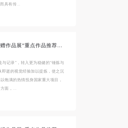
具有传...
进
进
进
施
施
施
活
活
活
“画在时光深处——周令钊先生捐赠作品展”重点作品推荐（二）
走与记录”，转入更为稳健的“锤炼与
人
人
人
稍纵即逝的视觉经验加以提炼，使之沉
）>
）>
）>
他以饱满的热情投身国家重大项目，
面，...
致
致
致
合本
合本
合本