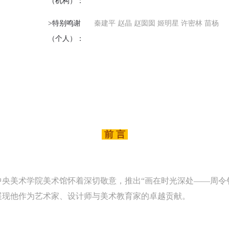
（机构）：
>特别鸣谢
秦建平 赵晶 赵囡囡 姬明星 许密林 苗杨
（个人）：
前 言
央美术学院美术馆怀着深切敬意，推出“画在时光深处——周令
展现他作为艺术家、设计师与美术教育家的卓越贡献。