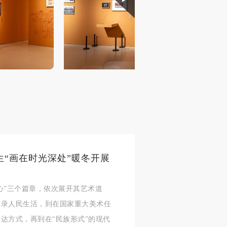
身
身
身
承
承
承
主
主
主
参
参
参
及
及
及
美
美
美
生“画在时光深处”暖冬开展
任
任
任
据
据
据
·传心”三个篇章，依次展开其艺术道
济
济
济
记录人民生活，到在国家重大美术任
达方式，再到在“民族形式”的现代