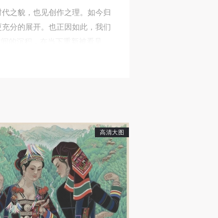
时代之貌，也见创作之理。如今归
更充分的展开。也正因如此，我们
时间的沉积，在当下重新被看见、
计参与国家建构，并以师者之心扶
神传统。2019年，我馆曾举
此基础上，以捐赠作品为核心展开
高清大图
绘画探索到公共设计，周先生以广
读、被历史铭记的图像体系。这既
人
人
人
活
活
活
作
作
作
藏序列”在结构上更趋完整；另一