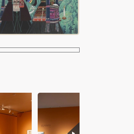
网
网
网
动了藏品的学术转化与公众呈现，
央
央
央
、面向学术、面向未来的运行体
案
案
案
”规
”规
”规
愿这份精神在今天的课堂、创作与
风
风
风
靳军
德
德
德
中央美术学院美术馆馆长
的
的
的
2026年1月