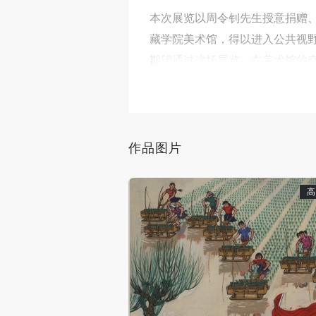
本次展览以周令钊先生授意捐赠
藏学院美术馆，得以进入公共视
期望通过这场展览，在美术馆的空
被感知，并继续照亮后来者的行
周令钊先生的艺术生涯，始终与
作品图片
掖后学。其作品所承载的，不仅是
办“为新中国造型：周令钊先生百
高
更深入的研究，着重探讨周令钊
博的题材、多样的媒介回应时代
是他个人生命经验的凝结，也是
此次捐赠作品内容充实、类型多元