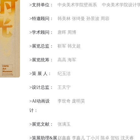
>支持单位：
中央美术学院壁画系
中央美术学院设计
>特邀顾问：
韩美林 张绮曼 孙景波 周容
>学术顾问：
唐晖 周博
>展览总监：
靳军 韩文超
>展览统筹：
高高 海军
>策 展 人：
纪玉洁
>设计总监：
王天宁
>AI动画设
李世奇 庞明昊
计：
>展览文献：
张满玉
>策展助理&展
赵鑫鑫 李鑫儿 丁小川 陈卓 贺钰 沈天睿