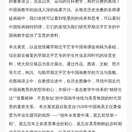
资料。通过展示馆藏中国画系教师的课徒画稿，并结合
（1）、甲方为本协议中的肖像权人，自愿将自己的
（1）、甲方为本协议中的肖像权人，自愿将自己的
（1）、甲方为本协议中的肖像权人，自愿将自己的
的重要讲义，涉及山水、花鸟的分科教学，相对完整的展现了
肖像权许可乙方作符合本协议约定和法律规定的用
肖像权许可乙方作符合本协议约定和法律规定的用
肖像权许可乙方作符合本协议约定和法律规定的用
中国画教学的由浅入深的临摹方法。从饱含历史沧桑的名师课
新近修复整理的艺专学生作品、珍贵文献资料，勾勒出
途。
途。
途。
徒画稿中，我们依然可以看到笔墨间的传承和思考，可以看到
早期北平艺专的中国画教学的方法与面貌，并探讨其与
（2）、乙方中央美术学院美术馆是一所具有标志
（2）、乙方中央美术学院美术馆是一所具有标志
（2）、乙方中央美术学院美术馆是一所具有标志
中国绘画独特韵律，它们的发现为我们研究早期北平艺专的中
近代美育之间的关系。
性、专业性、国际化的现代公共美术馆。中央美术学
性、专业性、国际化的现代公共美术馆。中央美术学
性、专业性、国际化的现代公共美术馆。中央美术学
国画教学提供了宝贵的资料。
院美术馆与时代同行，努力塑造一个开放、自由、学
院美术馆与时代同行，努力塑造一个开放、自由、学
院美术馆与时代同行，努力塑造一个开放、自由、学
本次展览，以这批馆藏早期北平艺专中国画课徒画稿为基础，
术的空间氛围，竭诚与各单位、企业、机构、艺术家
术的空间氛围，竭诚与各单位、企业、机构、艺术家
术的空间氛围，竭诚与各单位、企业、机构、艺术家
综合新近修复的早期北平艺专的学生作业及同时代的珍贵史
和观众进行良好互动。以学院的学术研究为基础，积
和观众进行良好互动。以学院的学术研究为基础，积
和观众进行良好互动。以学院的学术研究为基础，积
料，绝大部分展品为首次展出。通过作品、图表、文献、照片
极策划国际、国内多视角、多领域的展览、论坛及公
极策划国际、国内多视角、多领域的展览、论坛及公
极策划国际、国内多视角、多领域的展览、论坛及公
等方式，钩沉、勾勒早期北平艺专中国画教学的方法与面貌。
共教育活动，为美院师生、中外艺术家以及社会公众
共教育活动，为美院师生、中外艺术家以及社会公众
共教育活动，为美院师生、中外艺术家以及社会公众
在图画讲义中，在教授论述中，在历史图像中，寻找中国近代
提供一个交流、学习、展示的平台。作为一家公益性
提供一个交流、学习、展示的平台。作为一家公益性
提供一个交流、学习、展示的平台。作为一家公益性
中国画教育的初型和初心，并探讨一直在教学中传承的“精研古
单位，其开展的公共教育活动以学术性和公益性为
单位，其开展的公共教育活动以学术性和公益性为
单位，其开展的公共教育活动以学术性和公益性为
法”“首重精神，不贵形似”的中国画学传统与美育救国的时代背
主。
主。
主。
景的紧密关系。 本次展览题目取意自1928年中国画系主任萧俊
（3）、乙方为甲方拍摄中央美术学院公共教育部所
（3）、乙方为甲方拍摄中央美术学院公共教育部所
（3）、乙方为甲方拍摄中央美术学院公共教育部所
贤为毕业生题写的祝辞——“他年令誉寰中满，莫忘初登第一
有公教活动。
有公教活动。
有公教活动。
程”。莫忘百年之前美育事业的初心，莫忘在美育刚刚起步时期
二、拍摄内容、使用形式、使用地域范围
二、拍摄内容、使用形式、使用地域范围
二、拍摄内容、使用形式、使用地域范围