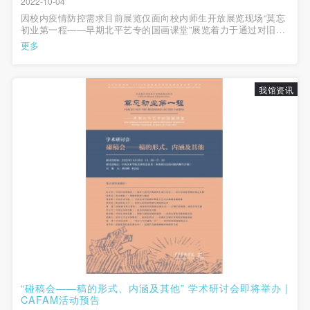
2022-10-04
因校内疫情防控需求目前展览仅面向校内师生开放展览现场“莫忘
初业第一程——早期北平艺专的国画课堂”展览着力于通过对旧藏
中的珍贵课徒画稿的梳理和展示，呈现1918-1932年艺专早期国
更多
画课堂的部分面貌。此次展出的馆藏课徒画稿主要分为山水和花
卉两类，展现当时中国画系山...
我馆资讯
山水画稿片（之五）萧谦中 约1918-1922年 长28厘米 宽31厘米
纸本墨笔 中央美术学院美术馆藏
“碰稿会——稿的形式、内涵及其他” 学术研讨会即将举办 |
CAFAM活动预告
展览着意于营造“国画课堂”的意象，通过珍贵馆藏精品