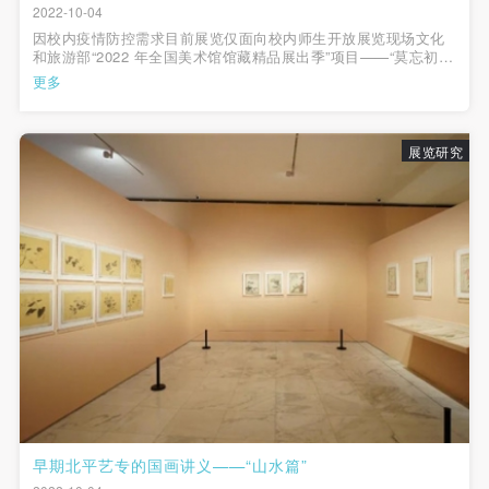
2022-10-04
因校内疫情防控需求目前展览仅面向校内师生开放展览现场文化
和旅游部“2022 年全国美术馆馆藏精品展出季”项目——“莫忘初业
第一程——早期北平艺专的国画课堂”展览是中央美术学院美术馆
更多
藏精品陈列系列项目的第十回。展览中首次展出早期北平艺专的9
位中国画名师，萧俊贤、贺良...
展览研究
山水画稿片（之四）萧谦中 约1918-1922年 长28厘米 宽31厘米
纸本墨笔 中央美术学院美术馆藏
早期北平艺专的国画讲义——“山水篇”