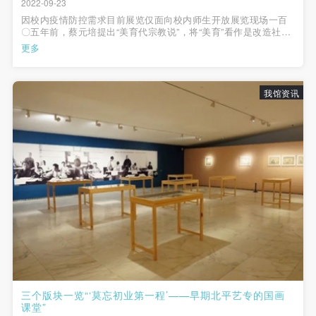
2022-09-23
因校内疫情防控需求目前展览仅面向校内师生开放展览现场一百
〇五年前，蔡元培提出“美育代宗教说”，将“美育”看作是改造社会
的重要方式。一大批对于美育、美术抱有极大希望的有识之士，
更多
也希望通过美术专业的学校教育，培育人才，增强国人审美，改
变社会风气，实现民族的复...
我馆资讯
花卉画稿片之（五十三）王梦白 1923年 纵44厘米，横32厘
三个版块一览“‘莫忘初业第一程’——早期北平艺专的国画
米 中央美术学院美术馆藏
课堂”