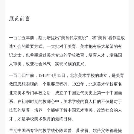
故，活动中任何非事故当事人及美术馆将不承担人身
故，活动中任何非事故当事人及美术馆将不承担人身
故，活动中任何非事故当事人及美术馆将不承担人身
问题意识，推动相关研究的开展和深入。
事故的任何责任，但有互相援助的义务。参加活动的
事故的任何责任，但有互相援助的义务。参加活动的
事故的任何责任，但有互相援助的义务。参加活动的
展览前言
成员应当积极主动的组织实施救援工作，但对事故本
成员应当积极主动的组织实施救援工作，但对事故本
成员应当积极主动的组织实施救援工作，但对事故本
身不承担任何法律责任和经济责任。参加本次活动者
身不承担任何法律责任和经济责任。参加本次活动者
身不承担任何法律责任和经济责任。参加本次活动者
的人身安全不负有民事及相关连带责任。
的人身安全不负有民事及相关连带责任。
的人身安全不负有民事及相关连带责任。
一百〇五年前，蔡元培提出“美育代宗教说”，将“美育”看作是改
第五条
第五条
第五条
造社会的重要方式。一大批对于美育、美术抱有极大希望的有
参加活动者在此次活动期间应主动遵守美术馆活动秩
参加活动者在此次活动期间应主动遵守美术馆活动秩
参加活动者在此次活动期间应主动遵守美术馆活动秩
识之士，也希望通过美术专业的学校教育，培育人才，增强国
序、维护美术馆场地及展示、展览、馆藏艺术作品及
序、维护美术馆场地及展示、展览、馆藏艺术作品及
序、维护美术馆场地及展示、展览、馆藏艺术作品及
人审美，改变社会风气，实现民族的复兴。
衍生品的安全。活动中一旦因个人原因造成美术馆场
衍生品的安全。活动中一旦因个人原因造成美术馆场
衍生品的安全。活动中一旦因个人原因造成美术馆场
一百〇四年前，1918年4月15日，北京美术学校的成立，是美育
地、空间、艺术品、衍生品等受到不同程度的损失、
地、空间、艺术品、衍生品等受到不同程度的损失、
地、空间、艺术品、衍生品等受到不同程度的损失、
救国思想实现的一个重要里程碑。1922年，北京美术学校更名
破坏。活动中任何非事故当事人及美术馆将不承担相
破坏。活动中任何非事故当事人及美术馆将不承担相
破坏。活动中任何非事故当事人及美术馆将不承担相
北京美术专门学校之后，成立了中国近代历史上第一个中国画
应的责任与损失，应由参与活动者根据相应的法律条
应的责任与损失，应由参与活动者根据相应的法律条
应的责任与损失，应由参与活动者根据相应的法律条
1928年国立北平艺术专科学校校景之一——学校大门
系。在初创时期的教师心中，美术学校的育人目的不仅是对于
文、组织规定进行协商和赔偿。并追究相应的法律责
文、组织规定进行协商和赔偿。并追究相应的法律责
文、组织规定进行协商和赔偿。并追究相应的法律责
任和经济责任。
任和经济责任。
任和经济责任。
技艺的培养，培养一个能够了解中国艺术审美，改造社会的人
第六条
第六条
第六条
才，才是学校美术教育的最终目标。
参与活动者在参与活动时应当在美术馆工作人员及活
参与活动者在参与活动时应当在美术馆工作人员及活
参与活动者在参与活动时应当在美术馆工作人员及活
早期中国画专业的教学核心陈师曾、萧俊贤、姚茫父等都是提