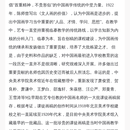
动导师、教师指导下进行，并正确的使用活动中所涉
动导师、教师指导下进行，并正确的使用活动中所涉
动导师、教师指导下进行，并正确的使用活动中所涉
倡“首重精神，不贵形似”的中国画学传统的中坚力量。1922
及到的绘画工具、创作材料及配套设备、设施，若参
及到的绘画工具、创作材料及配套设备、设施，若参
及到的绘画工具、创作材料及配套设备、设施，若参
年，陈师曾写出《文人画的价值》，认为中国画是进步的，提
与者因个人原因在使用相应绘画工具、创作材料及配
与者因个人原因在使用相应绘画工具、创作材料及配
与者因个人原因在使用相应绘画工具、创作材料及配
出中国画学习当中重要的“人品、才情、学问、思想”。在教学
套设备、设施造成个人受伤、伤害他人及造成相应工
套设备、设施造成个人受伤、伤害他人及造成相应工
套设备、设施造成个人受伤、伤害他人及造成相应工
中，艺专一直坚持重视临摹教学的传统路线，以学古知新为内
具、材料、设备或设施的故障或损坏。参与活动者应
具、材料、设备或设施的故障或损坏。参与活动者应
具、材料、设备或设施的故障或损坏。参与活动者应
核的分科入门、临摹为本、旨在创稿的课程建设，为中国画传
当承当相应的全部责任，并主动赔偿相应的经济损
当承当相应的全部责任，并主动赔偿相应的经济损
当承当相应的全部责任，并主动赔偿相应的经济损
统的继承和发扬做出了重要贡献，培养了大批栋梁之才。 但
失。活动中任何非事故当事人及美术馆将不承担人身
失。活动中任何非事故当事人及美术馆将不承担人身
失。活动中任何非事故当事人及美术馆将不承担人身
是，由于史料和作品的缺乏，对中国画最初进入学校教育的这
事故的任何责任。
事故的任何责任。
事故的任何责任。
1928年国立北平艺术专科学校校景之二——大礼堂
一段历史一直并不是很清晰，研究很难深入开展。许多做出过
中央美术学院美术馆肖像权许可使用协议
中央美术学院美术馆肖像权许可使用协议
中央美术学院美术馆肖像权许可使用协议
重要贡献的名师也因历史变迁而被后人所淡忘。幸运的是，中
中央美术学院是中国第一所国立的高等美术学府，1922
根据《中华人民共和国广告法》、《中华人民共和国
根据《中华人民共和国广告法》、《中华人民共和国
根据《中华人民共和国广告法》、《中华人民共和国
央美术学院美术馆近年在馆藏整理中，重新发现了萧俊贤、贺
民法通则》以及 最高人民法院关于贯彻执行 《中华
民法通则》以及 最高人民法院关于贯彻执行 《中华
民法通则》以及 最高人民法院关于贯彻执行 《中华
年建立了中国第一个中国画系。本次展览将主题聚焦于
良朴、萧谦中、王梦白、邵逸轩、朱葆慈、汪公严、郑曼青、
人民共和国民法通则》若干问题的意见（试行）>的
人民共和国民法通则》若干问题的意见（试行）>的
人民共和国民法通则》若干问题的意见（试行）>的
中央美术学院前身——北京美术学校的初创时期，尤其
王雪涛等9位早期在艺专任教的中国画名师的一大批课徒画稿留
有关规定，为明确肖像许可方（甲方）和使用方（乙
有关规定，为明确肖像许可方（甲方）和使用方（乙
有关规定，为明确肖像许可方（甲方）和使用方（乙
是1918年至1932年之间的早期北平艺专的中国画教学。
存，根据考证，课徒画稿的创作时间从1918年北京美术学校建
方）的权利义务关系，经双方友好协商，甲乙双方就
方）的权利义务关系，经双方友好协商，甲乙双方就
方）的权利义务关系，经双方友好协商，甲乙双方就
因为这一时期的相关资料留存十分稀少，中央美术学院
校之初一直延续至1920年代末，是目前中央美术学院美术馆入
带有甲方肖像的作品的使用达成如下一致协议：
带有甲方肖像的作品的使用达成如下一致协议：
带有甲方肖像的作品的使用达成如下一致协议：
美术馆希望通过举办此次展览为学界提供新的视觉研究
藏最早的一批藏品。这一批珍贵的课徒画稿是当时中国画教学
一、 一般约定
一、 一般约定
一、 一般约定