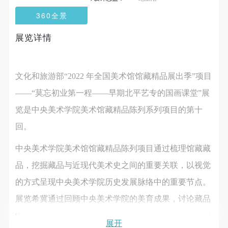
第一条
第一条
第一条
360全景
本次活动公平公正、自愿参加与退出、风险与责任自
本次活动公平公正、自愿参加与退出、风险与责任自
本次活动公平公正、自愿参加与退出、风险与责任自
负的原则。但活动有风险，参加者应有必要的风险意
负的原则。但活动有风险，参加者应有必要的风险意
负的原则。但活动有风险，参加者应有必要的风险意
展览详情
识。
识。
识。
第二条
第二条
第二条
参加本次活动者必须遵守中华人民共和国的相关法
参加本次活动者必须遵守中华人民共和国的相关法
参加本次活动者必须遵守中华人民共和国的相关法
文化和旅游部“2022 年全国美术馆馆藏精品展出季”项目
律、法规，必须遵循道德和社会公德规范，并应该具
律、法规，必须遵循道德和社会公德规范，并应该具
律、法规，必须遵循道德和社会公德规范，并应该具
——“莫忘初业第一程——早期北平艺专的国画课堂”展
备以人为本、团结友爱、互相帮助和助人为乐的良好
备以人为本、团结友爱、互相帮助和助人为乐的良好
备以人为本、团结友爱、互相帮助和助人为乐的良好
览是中央美术学院美术馆藏精品陈列系列项目的第十
品质。
品质。
品质。
回。
第三条
第三条
第三条
参加本次活动人员应该是成年人（具有完全民事行为
参加本次活动人员应该是成年人（具有完全民事行为
参加本次活动人员应该是成年人（具有完全民事行为
中央美术学院美术馆馆藏精品陈列项目通过梳理馆藏藏
能力的人，18周岁以上）未成年人必须在成年人的陪
能力的人，18周岁以上）未成年人必须在成年人的陪
能力的人，18周岁以上）未成年人必须在成年人的陪
品，挖掘藏品与近现代美术史之间的重要关联，以视觉
同下参观。
同下参观。
同下参观。
的方式呈现中央美术学院历史发展脉络中的重要节点。
第四条
第四条
第四条
展览希冀通过回顾中央美术学院的美育成果，讨论藏品
参加活动者在此次活动期间的人身安全责任自负。鼓
参加活动者在此次活动期间的人身安全责任自负。鼓
参加活动者在此次活动期间的人身安全责任自负。鼓
励参加者自行购买人身安全保险。活动中一旦出现事
励参加者自行购买人身安全保险。活动中一旦出现事
励参加者自行购买人身安全保险。活动中一旦出现事
中所蕴含的丰富信息和相互关联，唤起美术史研究中的
展开