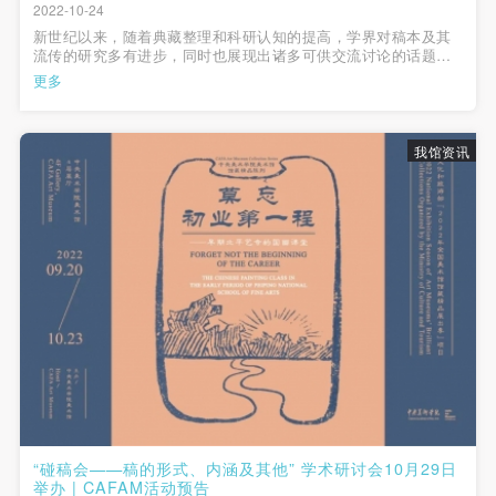
2022-10-24
与校史资料的展示，带领观者回到百年之前的艺专中国
新世纪以来，随着典藏整理和科研认知的提高，学界对稿本及其
流传的研究多有进步，同时也展现出诸多可供交流讨论的话题和
画系课堂，体会中国画学传统在学校中的传承与积淀，
空间，基于此，我馆拟借此次画稿展示之际，特别组织形成以稿
更多
本为中心的小型学术研讨会，希望通过邀约科研院所、图书馆、
唤起观者对于百年之前历史的思考。
博物馆和拍卖公司的专家，从...
我馆资讯
“碰稿会——稿的形式、内涵及其他” 学术研讨会10月29日
举办 | CAFAM活动预告