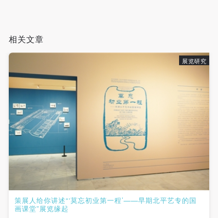
相关文章
展览研究
花卉画稿片之（四十五）王梦白 1922年 纵31厘米 横33厘米 中
策展人给你讲述“‘莫忘初业第一程’——早期北平艺专的国
央美术学院美术馆藏
画课堂”展览缘起