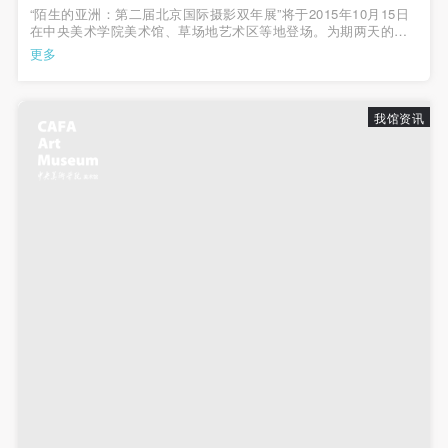
手机号码
“陌生的亚洲：第二届北京国际摄影双年展”将于2015年10月15日
手机号码将作为您的登录账号
在中央美术学院美术馆、草场地艺术区等地登场。为期两天的策
展人会议在第一天观看并商议确认了大部分参展作品后，第二天
更多
的会议围绕展览学术研讨活动安排、公共教育活动安排、展览形
象设计、展览场地规划等...
验证码
我馆资讯
登录
可使用雅昌艺术网会员账户登录