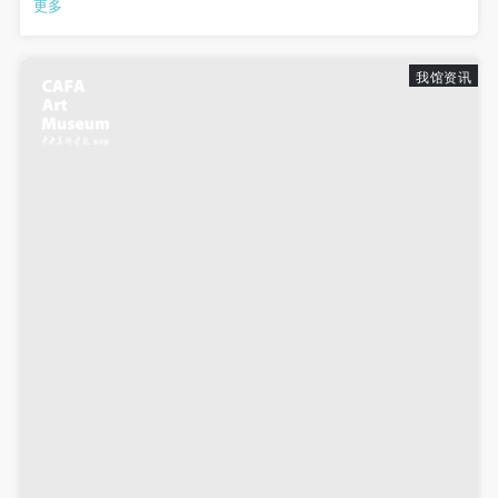
更多
于5月27日下午在中央美术学院美术馆举行了新闻发布会并正式拉
开帷幕。中央美术...
我馆资讯