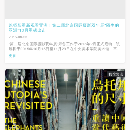
以摄影重新观看亚洲！第二届北京国际摄影双年展“陌生的
亚洲”10月重磅出击
2015-08-23
“第二届北京国际摄影双年展”筹备工作于2015年2月正式启动，该
展将于2015年10月15日至11月29日在中央美术学院美术馆、草场
地艺术区等地集中展出。8月23日和24日，双年展的策展团队在
更多
美术馆召开了为期两天的策展人会议。 会议现场 继七月的会议上
敲定了展览主题“陌...
我馆资讯