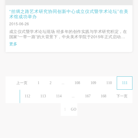
“丝绸之路艺术研究协同创新中心成立仪式暨学术论坛”在美
术馆成功举办
2015-06-26
成立仪式暨学术论坛现场 经多年的创作实践与学术研究积淀，在
国家“一带一路”的大背景下，中央美术学院于2015年正式启动了
对“丝绸之路”艺术的专门性研究的筹备工作。6月24日上午，中央
更多
美术学院“丝绸之路艺术研究协同创新中心”在美术馆学术报告厅举
行了成立仪式。...
上一页
1
2
...
108
109
110
111
112
113
114
...
167
168
下一页