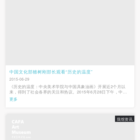
中国文化部雒树刚部长观看“历史的温度”
2015-06-29
《历史的温度：中央美术学院与中国具象油画》开展近2个月以
来，得到了社会各界的关注和热议。2015年6月28日下午，中国
文化部雒树刚部长、上海市文化广播影视管理局胡进军局长一行
更多
到访中华艺术宫，在施大畏馆长及馆班子成员的陪同下参观了
《历史的温度：中央美术学院...
我馆资讯