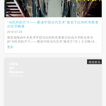
“乌托邦的尺寸——重读中国当代艺术”展览于比利时布鲁塞
尔拉开帷幕
2015-07-23
展览海报由中央美术学院与比利时布鲁塞尔自由大学联合举办
的“乌托邦的尺寸——重读中国当代艺术”展览于7月１６日晚19点
在布鲁塞尔艺术中心揭幕。比利时副首相兼任比利时外交大臣
更多
Mr. Didier Reynders、比利时首都大区主席Mr. Rudi Vervoort、
中国驻比...
我馆资讯