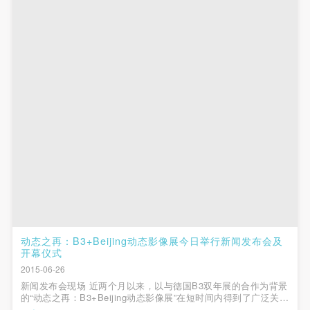
动态之再：B3+Beijing动态影像展今日举行新闻发布会及
开幕仪式
2015-06-26
新闻发布会现场 近两个月以来，以与德国B3双年展的合作为背景
的“动态之再：B3+Beijing动态影像展”在短时间内得到了广泛关
注。这场集聚了数十位策展人与六十余位参展艺术家的新型展览