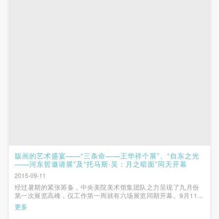
第一条
第一条
第一条
本次活动公平公正、自愿参加与退出、风险与责任自
本次活动公平公正、自愿参加与退出、风险与责任自
本次活动公平公正、自愿参加与退出、风险与责任自
负的原则。但活动有风险，参加者应有必要的风险意
负的原则。但活动有风险，参加者应有必要的风险意
负的原则。但活动有风险，参加者应有必要的风险意
识。
识。
识。
第二条
第二条
第二条
参加本次活动者必须遵守中华人民共和国的相关法
参加本次活动者必须遵守中华人民共和国的相关法
参加本次活动者必须遵守中华人民共和国的相关法
律、法规，必须遵循道德和社会公德规范，并应该具
律、法规，必须遵循道德和社会公德规范，并应该具
律、法规，必须遵循道德和社会公德规范，并应该具
备以人为本、团结友爱、互相帮助和助人为乐的良好
备以人为本、团结友爱、互相帮助和助人为乐的良好
备以人为本、团结友爱、互相帮助和助人为乐的良好
品质。
品质。
品质。
第三条
第三条
第三条
参加本次活动人员应该是成年人（具有完全民事行为
参加本次活动人员应该是成年人（具有完全民事行为
参加本次活动人员应该是成年人（具有完全民事行为
能力的人，18周岁以上）未成年人必须在成年人的陪
能力的人，18周岁以上）未成年人必须在成年人的陪
能力的人，18周岁以上）未成年人必须在成年人的陪
版画的艺术盛宴——“三条命——王华祥个展”、“自东之光
——河东哲邀请展”及“托马斯·吴：月之暗面”同天开幕
同下参观。
同下参观。
同下参观。
2015-09-11
第四条
第四条
第四条
经过暑期的紧张筹备，中央美院美术馆集团队之力呈现了九月份
参加活动者在此次活动期间的人身安全责任自负。鼓
参加活动者在此次活动期间的人身安全责任自负。鼓
参加活动者在此次活动期间的人身安全责任自负。鼓
第一次展览高峰，仅工作第一周就有六场展览同期开幕。9月11日
当天，中央美术学院造型学院版画系王华祥教授、原韩国国立首
更多
励参加者自行购买人身安全保险。活动中一旦出现事
励参加者自行购买人身安全保险。活动中一旦出现事
励参加者自行购买人身安全保险。活动中一旦出现事
尔大学美术学院河东哲教授及美国哥伦比亚大学托马斯·吴教授的